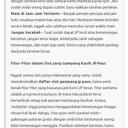
dengan taruhan kecil dulu sampai kamu membaca pola spin. Jika
sudah mulai sering dapat scatter, baru naikkan taruhan perlahan.
Main di Jam-Jam Tertentu
– Banyak pemain percaya ada jam
hoki, misalnya malam hari atau dini hari. Meskipun belum terbukti
secara ilmiah, nggak ada salahnya mencoba variasi waktu main.
Jangan Serakah
– Saat sudah dapat JP kecil atau kemenangan
beruntun, jangan terus lanjut. Ambil jeda, tarik sebagian
kemenangan, dan main lagi nanti. Emosi yang stabil lebih penting
daripada taruhan besar.
Fitur-Fitur dalam Slot yang Gampang Kasih JP Paus
Nggak semua slot punya mekanisme yang sama. Untuk
memaksimalkan
daftar slot gampang jp paus
, kamu perlu
kenali fitur-fitur yang biasanya jadi kunci JP besar. Fitur pertama
adalah
progressive jackpot
, di mana nilai jackpot terus
bertambah setiap kali pemain memasang taruhan. Kedua,
multiplier tinggi
yang bisa menggandakan kemenangan hingga
ribuan kali lipat. Ketiga,
free spins with stacked wilds
–
gabungan putaran gratis dengan simbol liar bertumpuk sering
bikin kemenangan menggila. Pastikan sebelum bermain, kamu