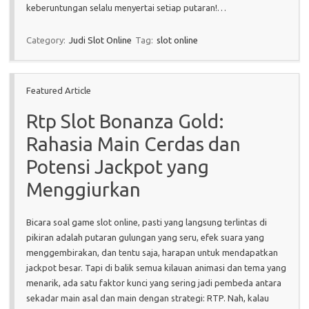
keberuntungan selalu menyertai setiap putaran!…
Category:
Judi Slot Online
Tag:
slot online
Featured Article
Rtp Slot Bonanza Gold:
Rahasia Main Cerdas dan
Potensi Jackpot yang
Menggiurkan
Bicara soal game slot online, pasti yang langsung terlintas di
pikiran adalah putaran gulungan yang seru, efek suara yang
menggembirakan, dan tentu saja, harapan untuk mendapatkan
jackpot besar. Tapi di balik semua kilauan animasi dan tema yang
menarik, ada satu faktor kunci yang sering jadi pembeda antara
sekadar main asal dan main dengan strategi: RTP. Nah, kalau