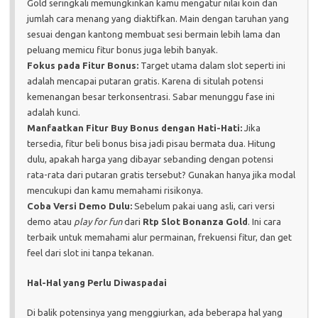
Gold seringkali memungkinkan kamu mengatur nilai koin dan
jumlah cara menang yang diaktifkan. Main dengan taruhan yang
sesuai dengan kantong membuat sesi bermain lebih lama dan
peluang memicu fitur bonus juga lebih banyak.
Fokus pada Fitur Bonus:
Target utama dalam slot seperti ini
adalah mencapai putaran gratis. Karena di situlah potensi
kemenangan besar terkonsentrasi. Sabar menunggu fase ini
adalah kunci.
Manfaatkan Fitur Buy Bonus dengan Hati-Hati:
Jika
tersedia, fitur beli bonus bisa jadi pisau bermata dua. Hitung
dulu, apakah harga yang dibayar sebanding dengan potensi
rata-rata dari putaran gratis tersebut? Gunakan hanya jika modal
mencukupi dan kamu memahami risikonya.
Coba Versi Demo Dulu:
Sebelum pakai uang asli, cari versi
demo atau
play for fun
dari
Rtp Slot Bonanza Gold
. Ini cara
terbaik untuk memahami alur permainan, frekuensi fitur, dan get
feel dari slot ini tanpa tekanan.
Hal-Hal yang Perlu Diwaspadai
Di balik potensinya yang menggiurkan, ada beberapa hal yang