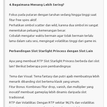
4. Bagaimana Menang Lebih Sering?
Fokus pada putaran dengan taruhan sedang hingga tinggi saat
fitur free spins aktif.
Perhatikan simbol scatter dan wild, karena dua simbol ini sangat
menentukan peluang kemenangan besar.
Cobalah mengatur waktu bermain agar tidak bermain terlalu
lama dalam satu sesi, mengingat volatilitas tinggi dari game ini.
Perbandingan Slot Starlight Princess dengan Slot Lain
Apa yang membuat RTP Slot Starlight Princess berbeda dari slot
lain? Berikut beberapa poin pembandingnya:
Tema dan Visual: Tema fantasy dan putri ajaib membuatnya lebih
menarik dibanding slot bertema klasik yang umum.
Fitur Bonus: Kombinasi fitur drop, vanish, dan multiplier yang
inovatif membuat gameplay lebih dinamis daripada slot
tradisional.
RTP dan Volatilitas: Dengan RTP sekitar 96,5% dan volatilitas