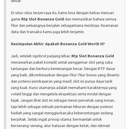
lancar.
Di situs-situs terpercaya itu, kamu bisa dengan bebas mencari
game
Rtp Slot Bonanza Gold
dan memastikan bahwa semua
fitur dan peluangnya berjalan sebagaimana mestinya. Keamanan
data dan transaksi kamu juga lebih terjamin.
Kesimpulan Akhir: Apakah Bonanza Gold Worth It?
Jadi, setelah ngobrol panjang lebar,
Rtp Slot Bonanza Gold
menawarkan paket komplit untuk penggemar slot yang suka
tantangan dan berburu kemenangan besar. Dengan RTP dasar
yang baik, dikombinasikan dengan fitur-fitur bonus yang dinamis
dan potensi pembayaran yang masif, slot ini punya daya tarik
yang kuat. Kunci utamanya adalah memahami karakternya yang
volatil tinggi dan mengelola ekspektasi serta modal dengan
bijak. Jangan lihat slot ini sebagai mesin pencetak uang instan,
tapi lebih sebagai sebuah permainan hiburan dengan potensi
hadiah yang sangat menggiurkan jika keberuntungan sedang
berpihak. Selalu ingat prinsip utama: bermainlah untuk
bersenang-senang, atur batasan dengan ketat, dan nikmati