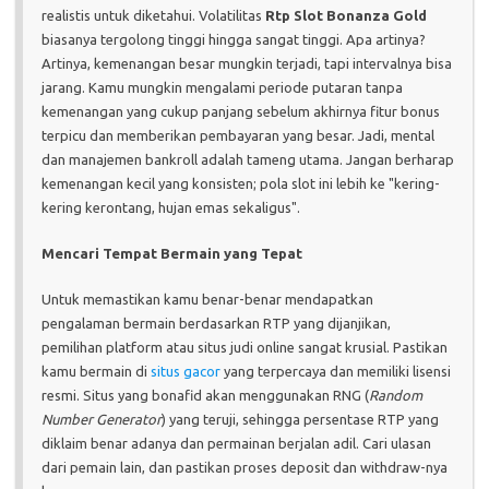
realistis untuk diketahui. Volatilitas
Rtp Slot Bonanza Gold
biasanya tergolong tinggi hingga sangat tinggi. Apa artinya?
Artinya, kemenangan besar mungkin terjadi, tapi intervalnya bisa
jarang. Kamu mungkin mengalami periode putaran tanpa
kemenangan yang cukup panjang sebelum akhirnya fitur bonus
terpicu dan memberikan pembayaran yang besar. Jadi, mental
dan manajemen bankroll adalah tameng utama. Jangan berharap
kemenangan kecil yang konsisten; pola slot ini lebih ke "kering-
kering kerontang, hujan emas sekaligus".
Mencari Tempat Bermain yang Tepat
Untuk memastikan kamu benar-benar mendapatkan
pengalaman bermain berdasarkan RTP yang dijanjikan,
pemilihan platform atau situs judi online sangat krusial. Pastikan
kamu bermain di
situs gacor
yang terpercaya dan memiliki lisensi
resmi. Situs yang bonafid akan menggunakan RNG (
Random
Number Generator
) yang teruji, sehingga persentase RTP yang
diklaim benar adanya dan permainan berjalan adil. Cari ulasan
dari pemain lain, dan pastikan proses deposit dan withdraw-nya