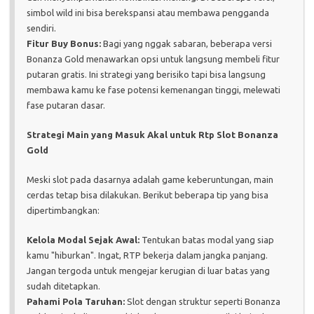
simbol wild ini bisa berekspansi atau membawa pengganda
sendiri.
Fitur Buy Bonus:
Bagi yang nggak sabaran, beberapa versi
Bonanza Gold menawarkan opsi untuk langsung membeli fitur
putaran gratis. Ini strategi yang berisiko tapi bisa langsung
membawa kamu ke fase potensi kemenangan tinggi, melewati
fase putaran dasar.
Strategi Main yang Masuk Akal untuk Rtp Slot Bonanza
Gold
Meski slot pada dasarnya adalah game keberuntungan, main
cerdas tetap bisa dilakukan. Berikut beberapa tip yang bisa
dipertimbangkan:
Kelola Modal Sejak Awal:
Tentukan batas modal yang siap
kamu "hiburkan". Ingat, RTP bekerja dalam jangka panjang.
Jangan tergoda untuk mengejar kerugian di luar batas yang
sudah ditetapkan.
Pahami Pola Taruhan:
Slot dengan struktur seperti Bonanza