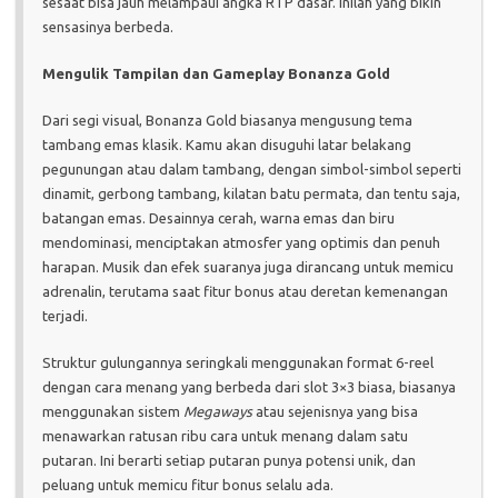
sesaat bisa jauh melampaui angka RTP dasar. Inilah yang bikin
sensasinya berbeda.
Mengulik Tampilan dan Gameplay Bonanza Gold
Dari segi visual, Bonanza Gold biasanya mengusung tema
tambang emas klasik. Kamu akan disuguhi latar belakang
pegunungan atau dalam tambang, dengan simbol-simbol seperti
dinamit, gerbong tambang, kilatan batu permata, dan tentu saja,
batangan emas. Desainnya cerah, warna emas dan biru
mendominasi, menciptakan atmosfer yang optimis dan penuh
harapan. Musik dan efek suaranya juga dirancang untuk memicu
adrenalin, terutama saat fitur bonus atau deretan kemenangan
terjadi.
Struktur gulungannya seringkali menggunakan format 6-reel
dengan cara menang yang berbeda dari slot 3×3 biasa, biasanya
menggunakan sistem
Megaways
atau sejenisnya yang bisa
menawarkan ratusan ribu cara untuk menang dalam satu
putaran. Ini berarti setiap putaran punya potensi unik, dan
peluang untuk memicu fitur bonus selalu ada.