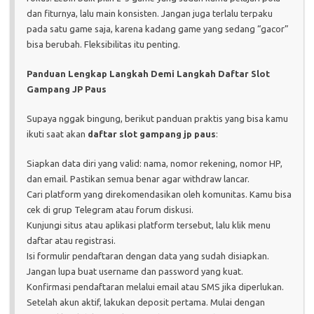
dan fiturnya, lalu main konsisten. Jangan juga terlalu terpaku
pada satu game saja, karena kadang game yang sedang “gacor”
bisa berubah. Fleksibilitas itu penting.
Panduan Lengkap Langkah Demi Langkah Daftar Slot
Gampang JP Paus
Supaya nggak bingung, berikut panduan praktis yang bisa kamu
ikuti saat akan
daftar slot gampang jp paus
:
Siapkan data diri yang valid: nama, nomor rekening, nomor HP,
dan email. Pastikan semua benar agar withdraw lancar.
Cari platform yang direkomendasikan oleh komunitas. Kamu bisa
cek di grup Telegram atau forum diskusi.
Kunjungi situs atau aplikasi platform tersebut, lalu klik menu
daftar atau registrasi.
Isi formulir pendaftaran dengan data yang sudah disiapkan.
Jangan lupa buat username dan password yang kuat.
Konfirmasi pendaftaran melalui email atau SMS jika diperlukan.
Setelah akun aktif, lakukan deposit pertama. Mulai dengan