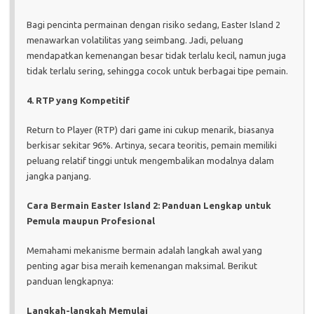
Bagi pencinta permainan dengan risiko sedang, Easter Island 2
menawarkan volatilitas yang seimbang. Jadi, peluang
mendapatkan kemenangan besar tidak terlalu kecil, namun juga
tidak terlalu sering, sehingga cocok untuk berbagai tipe pemain.
4. RTP yang Kompetitif
Return to Player (RTP) dari game ini cukup menarik, biasanya
berkisar sekitar 96%. Artinya, secara teoritis, pemain memiliki
peluang relatif tinggi untuk mengembalikan modalnya dalam
jangka panjang.
Cara Bermain Easter Island 2: Panduan Lengkap untuk
Pemula maupun Profesional
Memahami mekanisme bermain adalah langkah awal yang
penting agar bisa meraih kemenangan maksimal. Berikut
panduan lengkapnya:
Langkah-langkah Memulai