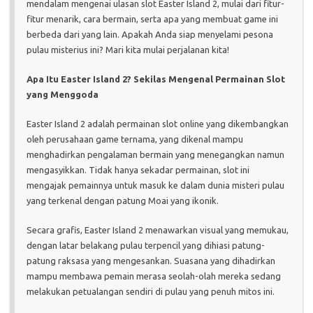
mendalam mengenai ulasan slot Easter Island 2, mulai dari fitur-
fitur menarik, cara bermain, serta apa yang membuat game ini
berbeda dari yang lain. Apakah Anda siap menyelami pesona
pulau misterius ini? Mari kita mulai perjalanan kita!
Apa Itu Easter Island 2? Sekilas Mengenal Permainan Slot
yang Menggoda
Easter Island 2 adalah permainan slot online yang dikembangkan
oleh perusahaan game ternama, yang dikenal mampu
menghadirkan pengalaman bermain yang menegangkan namun
mengasyikkan. Tidak hanya sekadar permainan, slot ini
mengajak pemainnya untuk masuk ke dalam dunia misteri pulau
yang terkenal dengan patung Moai yang ikonik.
Secara grafis, Easter Island 2 menawarkan visual yang memukau,
dengan latar belakang pulau terpencil yang dihiasi patung-
patung raksasa yang mengesankan. Suasana yang dihadirkan
mampu membawa pemain merasa seolah-olah mereka sedang
melakukan petualangan sendiri di pulau yang penuh mitos ini.