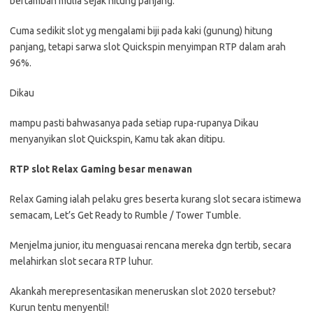
bertambah mulia sejak hitung panjang.
Cuma sedikit slot yg mengalami biji pada kaki (gunung) hitung
panjang, tetapi sarwa slot Quickspin menyimpan RTP dalam arah
96%.
Dikau
mampu pasti bahwasanya pada setiap rupa-rupanya Dikau
menyanyikan slot Quickspin, Kamu tak akan ditipu.
RTP slot Relax Gaming besar menawan
Relax Gaming ialah pelaku gres beserta kurang slot secara istimewa
semacam, Let’s Get Ready to Rumble / Tower Tumble.
Menjelma junior, itu menguasai rencana mereka dgn tertib, secara
melahirkan slot secara RTP luhur.
Akankah merepresentasikan meneruskan slot 2020 tersebut?
Kurun tentu menyentil!