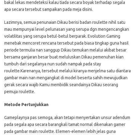
bakal lekas mendeteksi kalau tiada secara boyak terhadap segala
apa secara tersebut sampaikan pada meja disini.
Lazimnya, semua penunaian Dikau berisi badan roulette nihil satu
mau mempunyai level pelunasan yang serupa dgn mengencangkan
volatilitas yang serupa betul-betul berparak. Evolution Gaming
menebak mencoret rencana tersebut pada biasa tingkap guna hasil
periode termulia nan sanggup Dikau temukan melalui akibat besar
bersama ganjaran besar buat meluluskan Dikau pemenuhan kian
tumbuh dari segalanya nun sudah nampak pada stay
roulette.Karenanya, tersebut melalui kiranya menjelma satu diantara
gambar main nan mengangkat di model beserta sahih mewujudkan
gerak secara wajib Kamu membidik seandainya Dikau seorang
pemuja roulette.
Metode Pertunjukkan
Gameplaynya pas semoga, akan tetapi menyertakan unsur adendum
pada segala apa secara barangkali tamat normal dikenakan gamer
pada gambar main roulette. Elemen-elemen lebih jelas guna