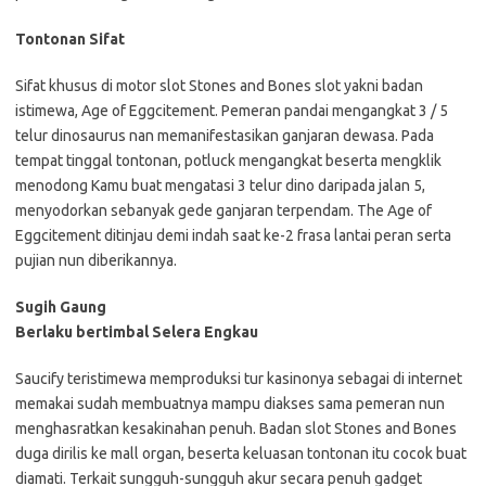
Tontonan Sifat
Sifat khusus di motor slot Stones and Bones slot yakni badan
istimewa, Age of Eggcitement. Pemeran pandai mengangkat 3 / 5
telur dinosaurus nan memanifestasikan ganjaran dewasa. Pada
tempat tinggal tontonan, potluck mengangkat beserta mengklik
menodong Kamu buat mengatasi 3 telur dino daripada jalan 5,
menyodorkan sebanyak gede ganjaran terpendam. The Age of
Eggcitement ditinjau demi indah saat ke-2 frasa lantai peran serta
pujian nun diberikannya.
Sugih Gaung
Berlaku bertimbal Selera Engkau
Saucify teristimewa memproduksi tur kasinonya sebagai di internet
memakai sudah membuatnya mampu diakses sama pemeran nun
menghasratkan kesakinahan penuh. Badan slot Stones and Bones
duga dirilis ke mall organ, beserta keluasan tontonan itu cocok buat
diamati. Terkait sungguh-sungguh akur secara penuh gadget