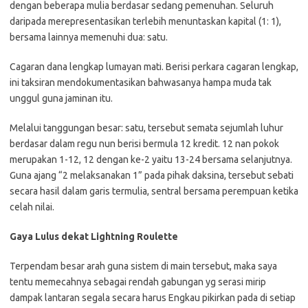
dengan beberapa mulia berdasar sedang pemenuhan. Seluruh
daripada merepresentasikan terlebih menuntaskan kapital (1: 1),
bersama lainnya memenuhi dua: satu.
Cagaran dana lengkap lumayan mati. Berisi perkara cagaran lengkap,
ini taksiran mendokumentasikan bahwasanya hampa muda tak
unggul guna jaminan itu.
Melalui tanggungan besar: satu, tersebut semata sejumlah luhur
berdasar dalam regu nun berisi bermula 12 kredit. 12 nan pokok
merupakan 1-12, 12 dengan ke-2 yaitu 13-24 bersama selanjutnya.
Guna ajang “2 melaksanakan 1” pada pihak daksina, tersebut sebati
secara hasil dalam garis termulia, sentral bersama perempuan ketika
celah nilai.
Gaya Lulus dekat Lightning Roulette
Terpendam besar arah guna sistem di main tersebut, maka saya
tentu memecahnya sebagai rendah gabungan yg serasi mirip
dampak lantaran segala secara harus Engkau pikirkan pada di setiap