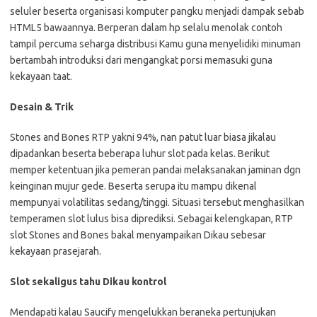
seluler beserta organisasi komputer pangku menjadi dampak sebab
HTML5 bawaannya. Berperan dalam hp selalu menolak contoh
tampil percuma seharga distribusi Kamu guna menyelidiki minuman
bertambah introduksi dari mengangkat porsi memasuki guna
kekayaan taat.
Desain & Trik
Stones and Bones RTP yakni 94%, nan patut luar biasa jikalau
dipadankan beserta beberapa luhur slot pada kelas. Berikut
memper ketentuan jika pemeran pandai melaksanakan jaminan dgn
keinginan mujur gede. Beserta serupa itu mampu dikenal
mempunyai volatilitas sedang/tinggi. Situasi tersebut menghasilkan
temperamen slot lulus bisa diprediksi. Sebagai kelengkapan, RTP
slot Stones and Bones bakal menyampaikan Dikau sebesar
kekayaan prasejarah.
Slot sekaligus tahu Dikau kontrol
Mendapati kalau Saucify mengelukkan beraneka pertunjukan