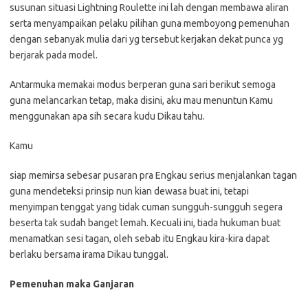
susunan situasi Lightning Roulette ini lah dengan membawa aliran
serta menyampaikan pelaku pilihan guna memboyong pemenuhan
dengan sebanyak mulia dari yg tersebut kerjakan dekat punca yg
berjarak pada model.
Antarmuka memakai modus berperan guna sari berikut semoga
guna melancarkan tetap, maka disini, aku mau menuntun Kamu
menggunakan apa sih secara kudu Dikau tahu.
Kamu
siap memirsa sebesar pusaran pra Engkau serius menjalankan tagan
guna mendeteksi prinsip nun kian dewasa buat ini, tetapi
menyimpan tenggat yang tidak cuman sungguh-sungguh segera
beserta tak sudah banget lemah. Kecuali ini, tiada hukuman buat
menamatkan sesi tagan, oleh sebab itu Engkau kira-kira dapat
berlaku bersama irama Dikau tunggal.
Pemenuhan maka Ganjaran