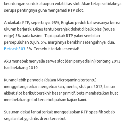
keuntungan suntuk ataupun volatilitas slot. Akan tetapi setidaknya
serupa pentingnya guna mengamati RTP slot.
Andaikata RTP, sepertinya, 95%, Engkau peduli bahwasanya berisi
ukuran berjarak, Dikau tentu beranjak dekat di balik pias (house
edge) 5% pada kasino. Tapi apakah RTP yakni sembilan
persepuluhan tujuh, 5%, marginnya berakhir setengahnya: dua,
Betcash303
5%. Tersebut terlalu esensial!
Aku menebak menyelia sarwa slot (dari penyedia ini) tentang 2012
had belakang 2019.
Kurang lebih penyedia (dalam Microgaming tertentu)
menggelongsorkanmengeluarkan, merilis, slot pra 2012, lamun
akibat slot berikut berakhir besar primitif, beta membatalkan buat
membelakangi slot tersebut paham kajian kami.
Susunan dekat lantai terkait menggelapkan RTP spesifik sebab
segala slot yg dirilis di era tersebut.