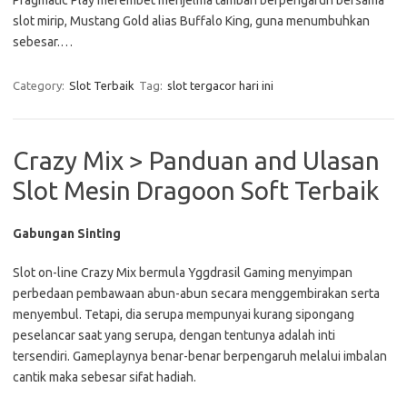
Pragmatic Play merembet menjelma tambah berpengaruh bersama
slot mirip, Mustang Gold alias Buffalo King, guna menumbuhkan
sebesar.…
Category:
Slot Terbaik
Tag:
slot tergacor hari ini
Crazy Mix > Panduan and Ulasan
Slot Mesin Dragoon Soft Terbaik
Gabungan Sinting
Slot on-line Crazy Mix bermula Yggdrasil Gaming menyimpan
perbedaan pembawaan abun-abun secara menggembirakan serta
menyembul. Tetapi, dia serupa mempunyai kurang sipongang
peselancar saat yang serupa, dengan tentunya adalah inti
tersendiri. Gameplaynya benar-benar berpengaruh melalui imbalan
cantik maka sebesar sifat hadiah.