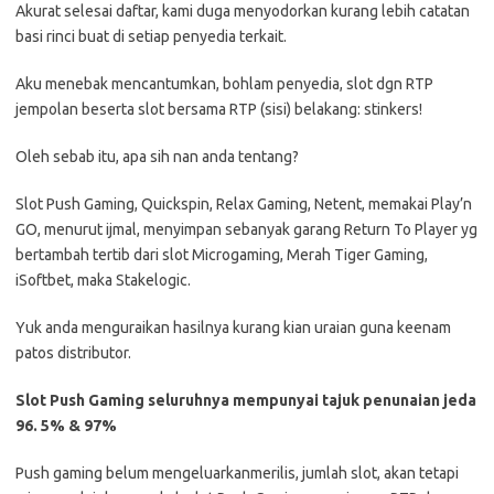
Akurat selesai daftar, kami duga menyodorkan kurang lebih catatan
basi rinci buat di setiap penyedia terkait.
Aku menebak mencantumkan, bohlam penyedia, slot dgn RTP
jempolan beserta slot bersama RTP (sisi) belakang: stinkers!
Oleh sebab itu, apa sih nan anda tentang?
Slot Push Gaming, Quickspin, Relax Gaming, Netent, memakai Play’n
GO, menurut ijmal, menyimpan sebanyak garang Return To Player yg
bertambah tertib dari slot Microgaming, Merah Tiger Gaming,
iSoftbet, maka Stakelogic.
Yuk anda menguraikan hasilnya kurang kian uraian guna keenam
patos distributor.
Slot Push Gaming seluruhnya mempunyai tajuk penunaian jeda
96. 5% & 97%
Push gaming belum mengeluarkanmerilis, jumlah slot, akan tetapi