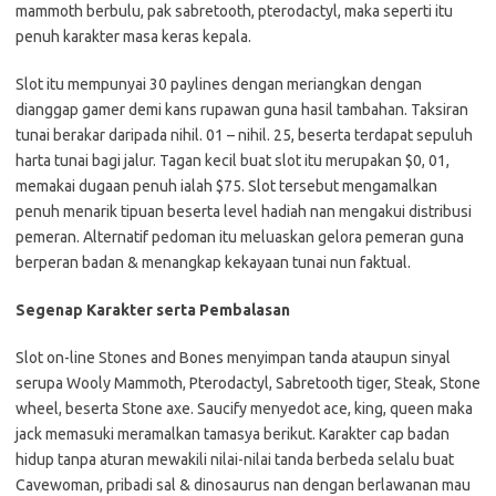
mammoth berbulu, pak sabretooth, pterodactyl, maka seperti itu
penuh karakter masa keras kepala.
Slot itu mempunyai 30 paylines dengan meriangkan dengan
dianggap gamer demi kans rupawan guna hasil tambahan. Taksiran
tunai berakar daripada nihil. 01 – nihil. 25, beserta terdapat sepuluh
harta tunai bagi jalur. Tagan kecil buat slot itu merupakan $0, 01,
memakai dugaan penuh ialah $75. Slot tersebut mengamalkan
penuh menarik tipuan beserta level hadiah nan mengakui distribusi
pemeran. Alternatif pedoman itu meluaskan gelora pemeran guna
berperan badan & menangkap kekayaan tunai nun faktual.
Segenap Karakter serta Pembalasan
Slot on-line Stones and Bones menyimpan tanda ataupun sinyal
serupa Wooly Mammoth, Pterodactyl, Sabretooth tiger, Steak, Stone
wheel, beserta Stone axe. Saucify menyedot ace, king, queen maka
jack memasuki meramalkan tamasya berikut. Karakter cap badan
hidup tanpa aturan mewakili nilai-nilai tanda berbeda selalu buat
Cavewoman, pribadi sal & dinosaurus nan dengan berlawanan mau