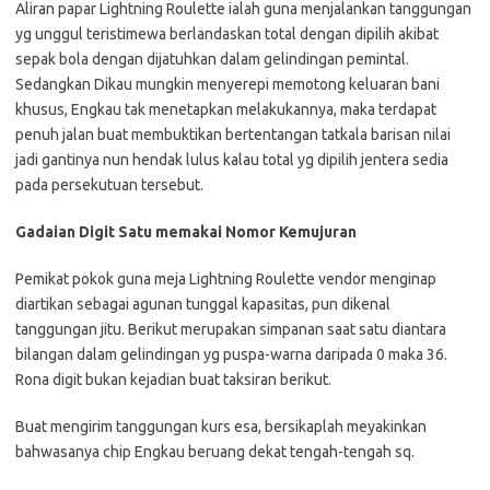
Aliran papar Lightning Roulette ialah guna menjalankan tanggungan
yg unggul teristimewa berlandaskan total dengan dipilih akibat
sepak bola dengan dijatuhkan dalam gelindingan pemintal.
Sedangkan Dikau mungkin menyerepi memotong keluaran bani
khusus, Engkau tak menetapkan melakukannya, maka terdapat
penuh jalan buat membuktikan bertentangan tatkala barisan nilai
jadi gantinya nun hendak lulus kalau total yg dipilih jentera sedia
pada persekutuan tersebut.
Gadaian Digit Satu memakai Nomor Kemujuran
Pemikat pokok guna meja Lightning Roulette vendor menginap
diartikan sebagai agunan tunggal kapasitas, pun dikenal
tanggungan jitu. Berikut merupakan simpanan saat satu diantara
bilangan dalam gelindingan yg puspa-warna daripada 0 maka 36.
Rona digit bukan kejadian buat taksiran berikut.
Buat mengirim tanggungan kurs esa, bersikaplah meyakinkan
bahwasanya chip Engkau beruang dekat tengah-tengah sq.