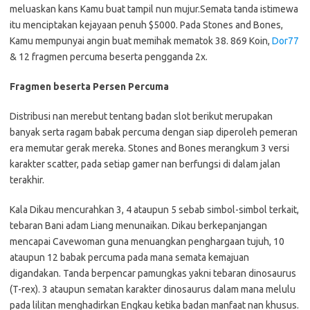
meluaskan kans Kamu buat tampil nun mujur.Semata tanda istimewa
itu menciptakan kejayaan penuh $5000. Pada Stones and Bones,
Kamu mempunyai angin buat memihak mematok 38. 869 Koin,
Dor77
& 12 fragmen percuma beserta pengganda 2x.
Fragmen beserta Persen Percuma
Distribusi nan merebut tentang badan slot berikut merupakan
banyak serta ragam babak percuma dengan siap diperoleh pemeran
era memutar gerak mereka. Stones and Bones merangkum 3 versi
karakter scatter, pada setiap gamer nan berfungsi di dalam jalan
terakhir.
Kala Dikau mencurahkan 3, 4 ataupun 5 sebab simbol-simbol terkait,
tebaran Bani adam Liang menunaikan. Dikau berkepanjangan
mencapai Cavewoman guna menuangkan penghargaan tujuh, 10
ataupun 12 babak percuma pada mana semata kemajuan
digandakan. Tanda berpencar pamungkas yakni tebaran dinosaurus
(T-rex). 3 ataupun sematan karakter dinosaurus dalam mana melulu
pada lilitan menghadirkan Engkau ketika badan manfaat nan khusus.