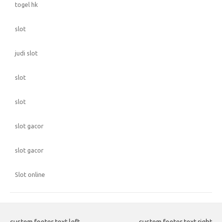
togel hk
slot
judi slot
slot
slot
slot gacor
slot gacor
Slot online
custom footer text left
custom footer text right