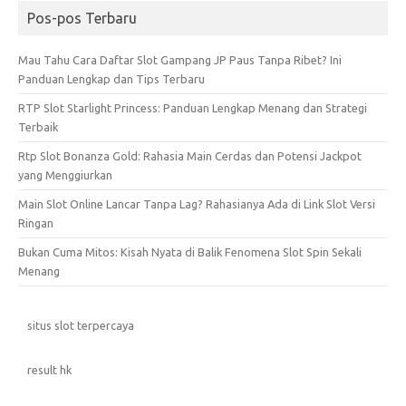
Pos-pos Terbaru
Mau Tahu Cara Daftar Slot Gampang JP Paus Tanpa Ribet? Ini
Panduan Lengkap dan Tips Terbaru
RTP Slot Starlight Princess: Panduan Lengkap Menang dan Strategi
Terbaik
Rtp Slot Bonanza Gold: Rahasia Main Cerdas dan Potensi Jackpot
yang Menggiurkan
Main Slot Online Lancar Tanpa Lag? Rahasianya Ada di Link Slot Versi
Ringan
Bukan Cuma Mitos: Kisah Nyata di Balik Fenomena Slot Spin Sekali
Menang
situs slot terpercaya
result hk