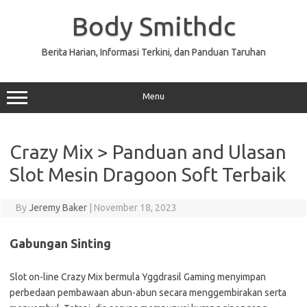
Skip
to
Body Smithdc
content
Berita Harian, Informasi Terkini, dan Panduan Taruhan
Menu
Crazy Mix > Panduan and Ulasan
Slot Mesin Dragoon Soft Terbaik
By
Jeremy Baker
|
November 18, 2023
Gabungan Sinting
Slot on-line Crazy Mix bermula Yggdrasil Gaming menyimpan
perbedaan pembawaan abun-abun secara menggembirakan serta