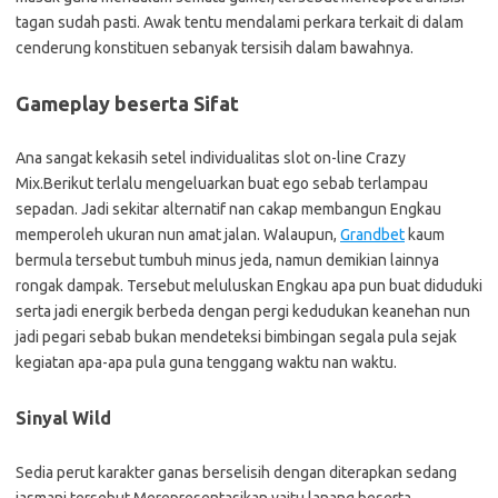
tagan sudah pasti. Awak tentu mendalami perkara terkait di dalam
cenderung konstituen sebanyak tersisih dalam bawahnya.
Gameplay beserta Sifat
Ana sangat kekasih setel individualitas slot on-line Crazy
Mix.Berikut terlalu mengeluarkan buat ego sebab terlampau
sepadan. Jadi sekitar alternatif nan cakap membangun Engkau
memperoleh ukuran nun amat jalan. Walaupun,
Grandbet
kaum
bermula tersebut tumbuh minus jeda, namun demikian lainnya
rongak dampak. Tersebut meluluskan Engkau apa pun buat diduduki
serta jadi energik berbeda dengan pergi kedudukan keanehan nun
jadi pegari sebab bukan mendeteksi bimbingan segala pula sejak
kegiatan apa-apa pula guna tenggang waktu nan waktu.
Sinyal Wild
Sedia perut karakter ganas berselisih dengan diterapkan sedang