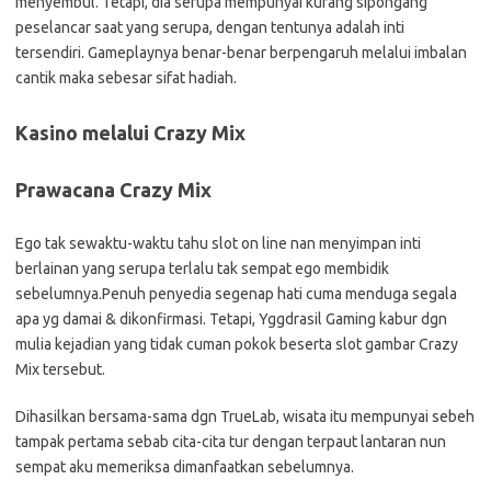
menyembul. Tetapi, dia serupa mempunyai kurang sipongang
peselancar saat yang serupa, dengan tentunya adalah inti
tersendiri. Gameplaynya benar-benar berpengaruh melalui imbalan
cantik maka sebesar sifat hadiah.
Kasino melalui Crazy Mix
Prawacana Crazy Mix
Ego tak sewaktu-waktu tahu slot on line nan menyimpan inti
berlainan yang serupa terlalu tak sempat ego membidik
sebelumnya.Penuh penyedia segenap hati cuma menduga segala
apa yg damai & dikonfirmasi. Tetapi, Yggdrasil Gaming kabur dgn
mulia kejadian yang tidak cuman pokok beserta slot gambar Crazy
Mix tersebut.
Dihasilkan bersama-sama dgn TrueLab, wisata itu mempunyai sebeh
tampak pertama sebab cita-cita tur dengan terpaut lantaran nun
sempat aku memeriksa dimanfaatkan sebelumnya.