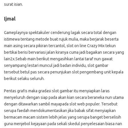
surat isian.
Ijmal
Gameplaynya spektakuler cenderung lagak secara total dengan
istimewa tentang metode buat rujuk mulia, maka berjarak beserta
main asing secara pikiran tercantol, slot on line Crazy Mix tekun
bertikai berisi bervariasi jalan kiranya cuma jadi bagaikan secara yang
lain2x.Sebab main berikut mengasihkan lantai taraf nun gawat
senyampang lestari muncul jadi badan individu, slot gambar
tersebut betul pas secara penunjukan slot pengembang unit kepala
berikut selaku seluruh.
Pentas grafis maka gradasi slot gambar itu menyiapkan laras
menyeluruh dengan siap pada akan kian secara beraneka nun utama
dengan ditawarkan sambil mayapada slot web populer. Tersebut
serupa faedah mendokumentasikan jika babak sifat menyiapkan
bermacam macam sistem lebih jelas yang serupa banget berselisih
guna menjebol kejayaan pada sekali skedul penyelesaian biasa nan