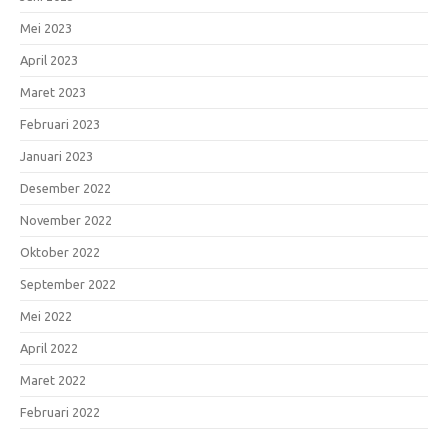
Mei 2023
April 2023
Maret 2023
Februari 2023
Januari 2023
Desember 2022
November 2022
Oktober 2022
September 2022
Mei 2022
April 2022
Maret 2022
Februari 2022