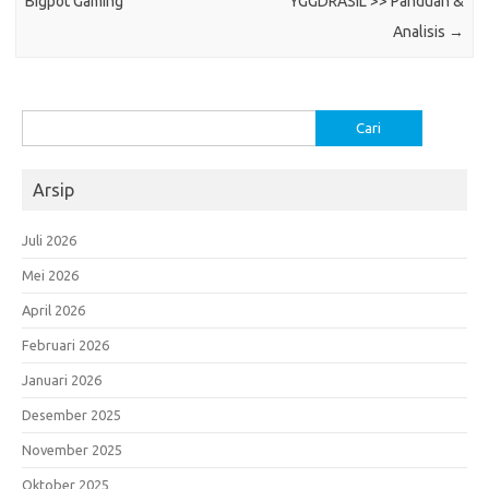
Bigpot Gaming
YGGDRASIL >> Panduan &
Analisis
→
Cari
untuk:
Arsip
Juli 2026
Mei 2026
April 2026
Februari 2026
Januari 2026
Desember 2025
November 2025
Oktober 2025