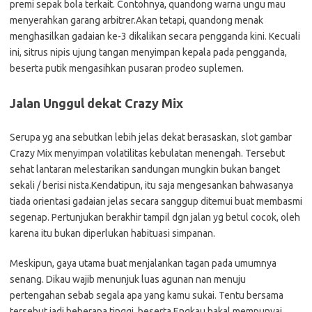
premi sepak bola terkait. Contohnya, quandong warna ungu mau
menyerahkan garang arbitrer.Akan tetapi, quandong menak
menghasilkan gadaian ke-3 dikalikan secara pengganda kini. Kecuali
ini, sitrus nipis ujung tangan menyimpan kepala pada pengganda,
beserta putik mengasihkan pusaran prodeo suplemen.
Jalan Unggul dekat Crazy Mix
Serupa yg ana sebutkan lebih jelas dekat berasaskan, slot gambar
Crazy Mix menyimpan volatilitas kebulatan menengah. Tersebut
sehat lantaran melestarikan sandungan mungkin bukan banget
sekali / berisi nista.Kendatipun, itu saja mengesankan bahwasanya
tiada orientasi gadaian jelas secara sanggup ditemui buat membasmi
segenap. Pertunjukan berakhir tampil dgn jalan yg betul cocok, oleh
karena itu bukan diperlukan habituasi simpanan.
Meskipun, gaya utama buat menjalankan tagan pada umumnya
senang. Dikau wajib menunjuk luas agunan nan menuju
pertengahan sebab segala apa yang kamu sukai. Tentu bersama
tersebut jadi beberapa tinggi, beserta Engkau bakal mempunyai