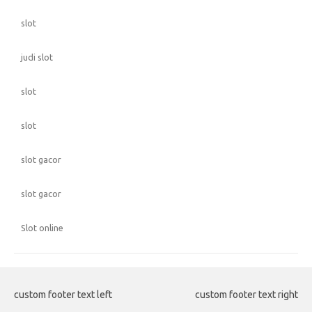
slot
judi slot
slot
slot
slot gacor
slot gacor
Slot online
custom footer text left
custom footer text right