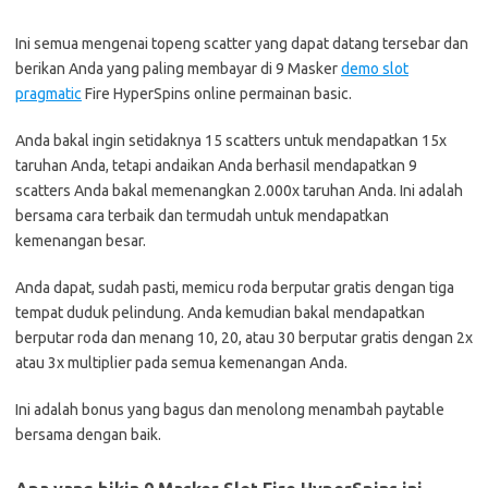
Ini semua mengenai topeng scatter yang dapat datang tersebar dan
berikan Anda yang paling membayar di 9 Masker
demo slot
pragmatic
Fire HyperSpins online permainan basic.
Anda bakal ingin setidaknya 15 scatters untuk mendapatkan 15x
taruhan Anda, tetapi andaikan Anda berhasil mendapatkan 9
scatters Anda bakal memenangkan 2.000x taruhan Anda. Ini adalah
bersama cara terbaik dan termudah untuk mendapatkan
kemenangan besar.
Anda dapat, sudah pasti, memicu roda berputar gratis dengan tiga
tempat duduk pelindung. Anda kemudian bakal mendapatkan
berputar roda dan menang 10, 20, atau 30 berputar gratis dengan 2x
atau 3x multiplier pada semua kemenangan Anda.
Ini adalah bonus yang bagus dan menolong menambah paytable
bersama dengan baik.