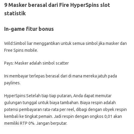
9 Masker berasal dari Fire HyperSpins slot
statistik
In-game fitur bonus
Wild:Simbol liar menggantikan untuk semua simbol jika masker dan
Free Spins mobile.
Pays: Masker adalah simbol scatter
Ini membayar terlepas berasal dari di mana mereka jatuh pada
paylines.
HyperSpins:Setelah tiap tiap putaran, Anda dapat memutar
gulungan tunggal untuk biaya tambahan. Biaya respin adalah
potensi pembayaran rata-rata per reel, dibagi dengan obyek respin
kembali ke tingkat pemain. Jadi respin dengan ongkos 0,01 akan
memiliki RTP 0%. Jangan berputar.