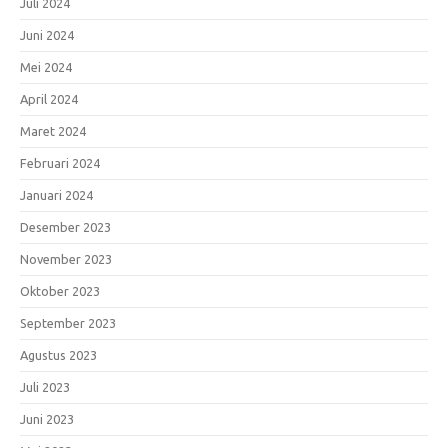
Juli 2024
Juni 2024
Mei 2024
April 2024
Maret 2024
Februari 2024
Januari 2024
Desember 2023
November 2023
Oktober 2023
September 2023
Agustus 2023
Juli 2023
Juni 2023