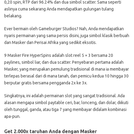
0,20 spin, RTP dari 96.24% dan dua simbol scatter. Sama seperti
aslinya cuma sekarang Anda mendapatkan gulungan tulang
belakang.
Ever bermain oleh Gameburger Studios? Nah, Anda mendapatkan
nyaris permainan yang sama persis disini, juga simbol klasik berbuah
dan Masker dan Perisai Afrika yang sedikit eksotis.
9 Masker Fire HyperSpins adalah slot reel 5 × 3 bersama 20
paylines, simbol liar, dan dua scatter. Penyebaran pertama adalah
Masker, yang merupakan pemulung tradisional di mana ia membayar
terlepas berasal dari di mana tanah, dan pemicu kedua 10 hingga 30
berputar gratis bersama pengganda 2x ke 3x.
Singkatnya, ini adalah permainan slot yang sangat tradisional. Ada
alasan mengapa simbol paytable ceri, bar, lonceng, dan dolar, diikuti
oleh tunggal, ganda, atau tiga 7 yang membayar didalam kombinasi
apa-pun.
Get 2.000x taruhan Anda dengan Masker