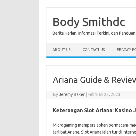
Skip
to
content
Body Smithdc
Berita Harian, Informasi Terkini, dan Pandua
ABOUT US
CONTACT US
PRIVACY P
Ariana Guide & Revie
By
Jeremy Baker
|
Februari 23, 2023
Keterangan Slot Ariana: Kasino 
Microgaming mempersiapkan bermacam-m
terlibat Ariana. Slot Ariana ialah tur di int