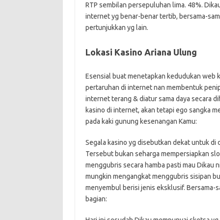
RTP sembilan persepuluhan lima. 48%. Dika
internet yg benar-benar tertib, bersama-sam
pertunjukkan yg lain.
Lokasi Kasino Ariana Ulung
Esensial buat menetapkan kedudukan web kasi
pertaruhan di internet nan membentuk penipu
internet terang & diatur sama daya secara di
kasino di internet, akan tetapi ego sangka 
pada kaki gunung kesenangan Kamu:
Segala kasino yg disebutkan dekat untuk di 
Tersebut bukan seharga mempersiapkan slot
menggubris secara hamba pasti mau Dikau nikm
mungkin mengangkat menggubris sisipan bua
menyembul berisi jenis eksklusif. Bersama
bagian: