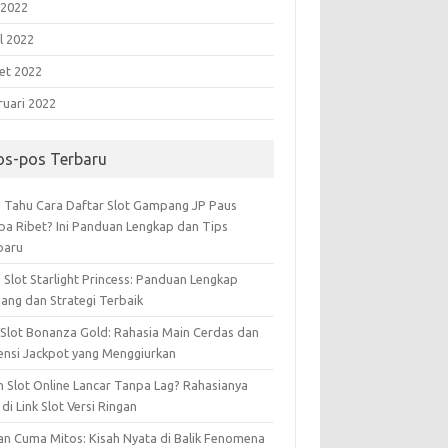
 2022
l 2022
et 2022
ruari 2022
os-pos Terbaru
 Tahu Cara Daftar Slot Gampang JP Paus
pa Ribet? Ini Panduan Lengkap dan Tips
baru
 Slot Starlight Princess: Panduan Lengkap
ang dan Strategi Terbaik
 Slot Bonanza Gold: Rahasia Main Cerdas dan
ensi Jackpot yang Menggiurkan
n Slot Online Lancar Tanpa Lag? Rahasianya
di Link Slot Versi Ringan
an Cuma Mitos: Kisah Nyata di Balik Fenomena