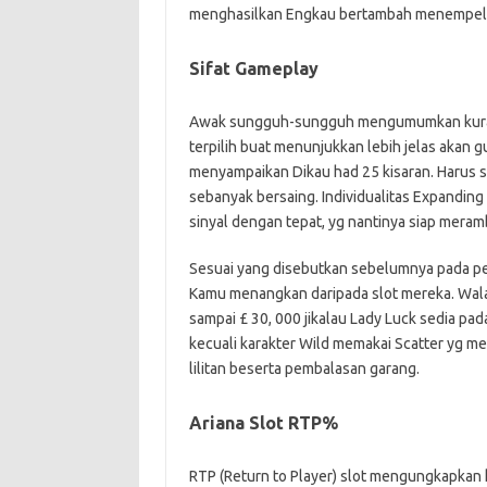
menghasilkan Engkau bertambah menempel 
Sifat Gameplay
Awak sungguh-sungguh mengumumkan kurang 
terpilih buat menunjukkan lebih jelas akan 
menyampaikan Dikau had 25 kisaran. Harus 
sebanyak bersaing. Individualitas Expandin
sinyal dengan tepat, yg nantinya siap meram
Sesuai yang disebutkan sebelumnya pada per
Kamu menangkan daripada slot mereka. Wal
sampai £ 30, 000 jikalau Lady Luck sedia pada
kecuali karakter Wild memakai Scatter yg m
lilitan beserta pembalasan garang.
Ariana Slot RTP%
RTP (Return to Player) slot mengungkapkan 