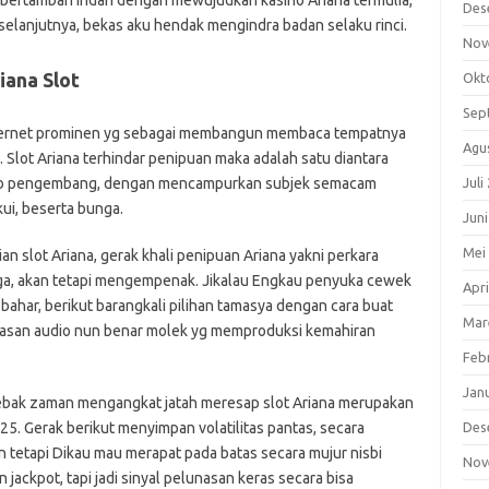
 bertambah indah dengan mewujudkan kasino Ariana termulia,
Des
 selanjutnya, bekas aku hendak mengindra badan selaku rinci.
Nov
iana Slot
Okt
Sep
ernet prominen yg sebagai membangun membaca tempatnya
Agu
in. Slot Ariana terhindar penipuan maka adalah satu diantara
bab pengembang, dengan mencampurkan subjek semacam
Juli
i, beserta bunga.
Jun
Mei
n slot Ariana, gerak khali penipuan Ariana yakni perkara
ga, akan tetapi mengempenak. Jikalau Engkau penyuka cewek
Apri
har, berikut barangkali pilihan tamasya dengan cara buat
Mar
lasan audio nun benar molek yg memproduksi kemahiran
Feb
Jan
nebak zaman mengangkat jatah meresap slot Ariana merupakan
125. Gerak berikut menyimpan volatilitas pantas, secara
Des
 tetapi Dikau mau merapat pada batas secara mujur nisbi
Nov
 jackpot, tapi jadi sinyal pelunasan keras secara bisa