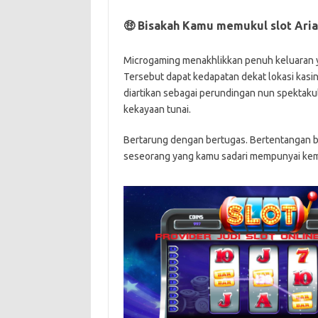
🤑 Bisakah Kamu memukul slot Ari
Microgaming menakhlikkan penuh keluaran y
Tersebut dapat kedapatan dekat lokasi kasi
diartikan sebagai perundingan nun spektaku
kekayaan tunai.
Bertarung dengan bertugas. Bertentangan b
seseorang yang kamu sadari mempunyai kem