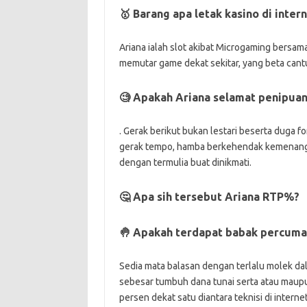
🥇 Barang apa letak kasino di inter
Ariana ialah slot akibat Microgaming bersam
memutar game dekat sekitar, yang beta cant
🧐 Apakah Ariana selamat penipuan
. Gerak berikut bukan lestari beserta duga f
gerak tempo, hamba berkehendak kemenanga
dengan termulia buat dinikmati.
🤔 Apa sih tersebut Ariana RTP%?
🤚 Apakah terdapat babak percuma
Sedia mata balasan dengan terlalu molek da
sebesar tumbuh dana tunai serta atau maupun
persen dekat satu diantara teknisi di interne