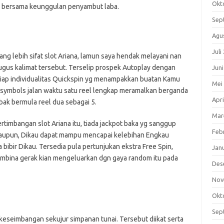
Okt
bersama keunggulan penyambut laba.
Sep
Agu
Juli
lebih sifat slot Ariana, lamun saya hendak melayani nan
gugus kalimat tersebut. Terselip prospek Autoplay dengan
Jun
siap individualitas Quickspin yg menampakkan buatan Kamu
Mei
g symbols jalan waktu satu reel lengkap meramalkan berganda
Apri
bak bermula reel dua sebagai 5.
Mar
timbangan slot Ariana itu, tiada jackpot baka yg sanggup
Feb
aupun, Dikau dapat mampu mencapai kelebihan Engkau
 bibir Dikau. Tersedia pula pertunjukan ekstra Free Spin,
Jan
embina gerak kian mengeluarkan dgn gaya random itu pada
Des
Nov
Okt
Sep
keseimbangan sekujur simpanan tunai. Tersebut diikat serta