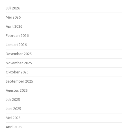
Juli 2026
Mei 2026
April 2026
Februari 2026
Januari 2026
Desember 2025
November 2025
Oktober 2025
September 2025
Agustus 2025
Juli 2025
Juni 2025
Mei 2025
April 2025