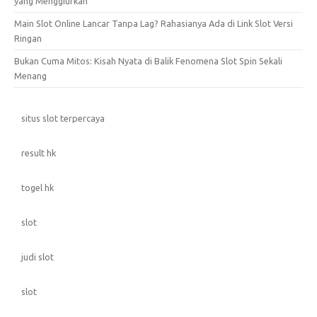
yang Menggiurkan
Main Slot Online Lancar Tanpa Lag? Rahasianya Ada di Link Slot Versi
Ringan
Bukan Cuma Mitos: Kisah Nyata di Balik Fenomena Slot Spin Sekali
Menang
situs slot terpercaya
result hk
togel hk
slot
judi slot
slot