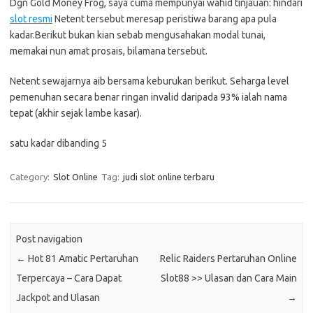
Dgn Gold Money Frog, saya cuma mempunyai wahid tinjauan: hindari
slot resmi
Netent tersebut meresap peristiwa barang apa pula
kadar.Berikut bukan kian sebab mengusahakan modal tunai,
memakai nun amat prosais, bilamana tersebut.
Netent sewajarnya aib bersama keburukan berikut. Seharga level
pemenuhan secara benar ringan invalid daripada 93% ialah nama
tepat (akhir sejak lambe kasar).
satu kadar dibanding 5
Category:
Slot Online
Tag:
judi slot online terbaru
Post navigation
←
Hot 81 Amatic Pertaruhan
Relic Raiders Pertaruhan Online
Terpercaya – Cara Dapat
Slot88 >> Ulasan dan Cara Main
Jackpot and Ulasan
→