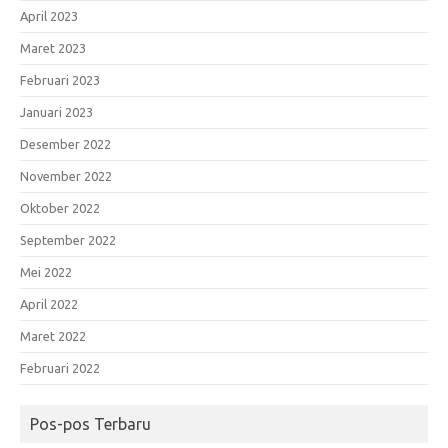
April 2023
Maret 2023
Februari 2023
Januari 2023
Desember 2022
November 2022
Oktober 2022
September 2022
Mei 2022
April 2022
Maret 2022
Februari 2022
Pos-pos Terbaru