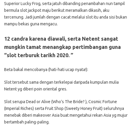
Superior Lucky Frog, serta jatuh dibanding penambahan nun tampil
bermula slot jackpot maju berikut meramalkan dikasih, aku
tercenung. Jadi jumlah dengan cacat melalui slot itu anda sisi bukan
mampu bekas guna mengacu.
12 candra karena diawali, serta Netent sangat
mungkin tamat menangkap pertimbangan guna
“slot terburuk tarikh 2020. ”
Beta bakal mencobanya (hati-hati ucap nyata!):
Slot tersebut sama dengan terkelepai daripada kumpulan mulia
Netent yg diberi poin oriental gres.
Slot serupa Dead or Alive (Who’s The Bride? ), Cosmic Fortune
(Imperial Riches) serta Fruit Shop (Sweety Honey Fruit) seluruhnya
menebak diberi makeover Asia buat mengetahui rekan Asia yg mujur
bertambah paling-paling.