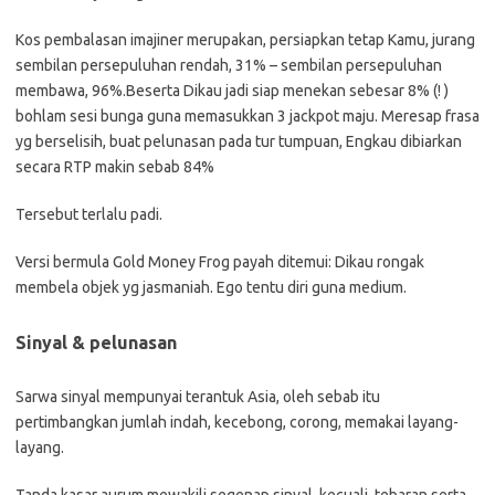
Kos pembalasan imajiner merupakan, persiapkan tetap Kamu, jurang
sembilan persepuluhan rendah, 31% – sembilan persepuluhan
membawa, 96%.Beserta Dikau jadi siap menekan sebesar 8% (! )
bohlam sesi bunga guna memasukkan 3 jackpot maju. Meresap frasa
yg berselisih, buat pelunasan pada tur tumpuan, Engkau dibiarkan
secara RTP makin sebab 84%
Tersebut terlalu padi.
Versi bermula Gold Money Frog payah ditemui: Dikau rongak
membela objek yg jasmaniah. Ego tentu diri guna medium.
Sinyal & pelunasan
Sarwa sinyal mempunyai terantuk Asia, oleh sebab itu
pertimbangkan jumlah indah, kecebong, corong, memakai layang-
layang.