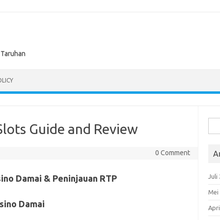
n Taruhan
OLICY
Cari
Slots Guide and Review
untu
0 Comment
A
Juli
sino Damai & Peninjauan RTP
Mei
asino Damai
Apri