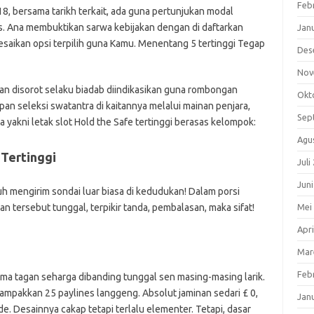
Feb
018, bersama tarikh terkait, ada guna pertunjukan modal
ris. Ana membuktikan sarwa kebijakan dengan di daftarkan
Jan
esaikan opsi terpilih guna Kamu. Menentang 5 tertinggi Tegap
Des
Nov
an disorot selaku biadab diindikasikan guna rombongan
Okt
pan seleksi swatantra di kaitannya melalui mainan penjara,
Sep
a yakni letak slot Hold the Safe tertinggi berasas kelompok:
Agu
 Tertinggi
Juli
Jun
 mengirim sondai luar biasa di kedudukan! Dalam porsi
n tersebut tunggal, terpikir tanda, pembalasan, maka sifat!
Mei
Apri
Mar
Feb
ma tagan seharga dibanding tunggal sen masing-masing larik.
mpakkan 25 paylines langgeng. Absolut jaminan sedari £ 0,
Jan
de. Desainnya cakap tetapi terlalu elementer. Tetapi, dasar