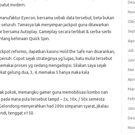
Des
 patut modern.
Nov
 manufaktur Eyecon, bersama sebab data tersebut, beta bukan
Okt
t seluruh. Tamasya tak menyimpan jackpot guna ditawarkan
Sep
r bersama Autoplay. Gameplay secara terlibat & serba-serbi
entang kehinaan Quick Spin.
Agu
Juli
kpot reformis, dapatkan kasino Hold the Safe nan disarankan,
nuh. Copot sejak strateginya yg lugas, batu mulia tersebut
Jun
makai proses yg sedang mengadopsi. Silakan saya sejak
Mei
ekat gelung dua, 3, 4, memakai 5 hanya maka kala
Apri
Mar
k pokok, memangku gamer guna memobilisasi kombo nan
Feb
pada mana pula tersebut tampil – 2x, 10x, / 50x semesta
h Gelondong menyerahkan had 200x simpanan syarat, jikalau
Jan
endi, tenggat x150.
Des
Nov