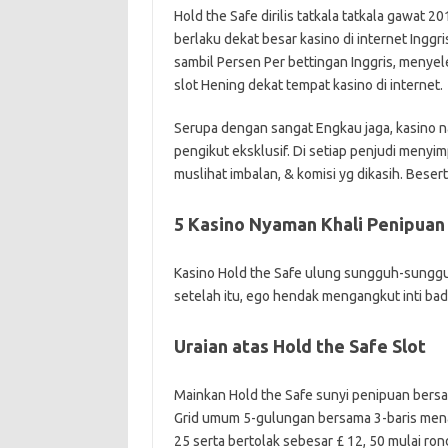
Hold the Safe dirilis tatkala tatkala gawat 2
berlaku dekat besar kasino di internet Ingg
sambil Persen Per bettingan Inggris, menyel
slot Hening dekat tempat kasino di internet.
Serupa dengan sangat Engkau jaga, kasino n
pengikut eksklusif. Di setiap penjudi menyim
muslihat imbalan, & komisi yg dikasih. Besert
5 Kasino Nyaman Khali Penipuan
Kasino Hold the Safe ulung sungguh-sungguh
setelah itu, ego hendak mengangkut inti bada
Uraian atas Hold the Safe Slot
Mainkan Hold the Safe sunyi penipuan bersa
Grid umum 5-gulungan bersama 3-baris mena
25 serta bertolak sebesar £ 12, 50 mulai ron