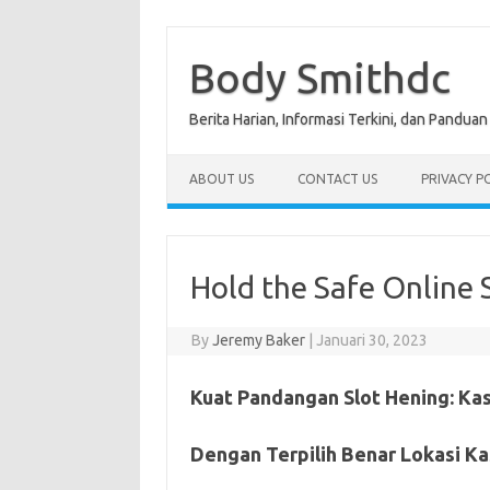
Skip
to
content
Body Smithdc
Berita Harian, Informasi Terkini, dan Pandua
ABOUT US
CONTACT US
PRIVACY P
Hold the Safe Online 
By
Jeremy Baker
|
Januari 30, 2023
Kuat Pandangan Slot Hening: Ka
Dengan Terpilih Benar Lokasi K