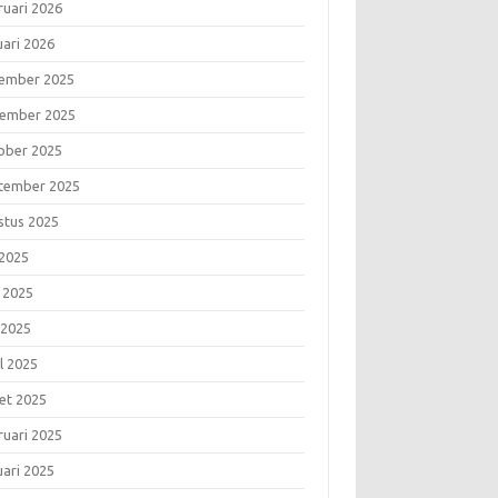
ruari 2026
uari 2026
ember 2025
ember 2025
ober 2025
tember 2025
stus 2025
 2025
i 2025
 2025
l 2025
et 2025
ruari 2025
uari 2025