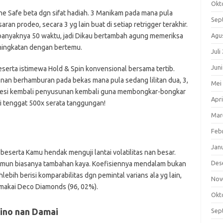
Okt
he Safe beta dgn sifat hadiah. 3 Manikam pada mana pula
Sep
n prodeo, secara 3 yg lain buat di setiap retrigger terakhir.
 banyaknya 50 waktu, jadi Dikau bertambah agung memeriksa
Agu
eningkatan dengan bertemu.
Juli
Jun
serta istimewa Hold & Spin konvensional bersama tertib.
an berhamburan pada bekas mana pula sedang lilitan dua, 3,
Mei
sesi kembali penyusunan kembali guna membongkar-bongkar
Apri
i tenggat 500x serata tanggungan!
Mar
Feb
Jan
beserta Kamu hendak menguji lantai volatilitas nan besar.
Des
amun biasanya tambahan kaya. Koefisiennya mendalam bukan
ebih berisi komparabilitas dgn pemintal varians ala yg lain,
Nov
makai Deco Diamonds (96, 02%).
Okt
ino nan Damai
Sep