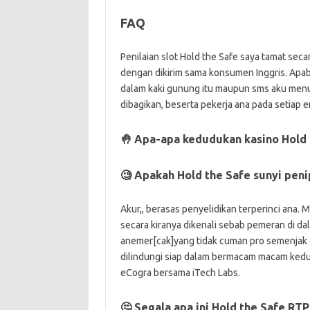
FAQ
Penilaian slot Hold the Safe saya tamat se
dengan dikirim sama konsumen Inggris. Apab
dalam kaki gunung itu maupun sms aku men
dibagikan, beserta pekerja ana pada setiap 
🤚 Apa-apa kedudukan kasino Hold 
🧐 Apakah Hold the Safe sunyi pen
Akur,, berasas penyelidikan terperinci ana.
secara kiranya dikenali sebab pemeran di da
anemer[cak]yang tidak cuman pro semenjak di
dilindungi siap dalam bermacam macam kedu
eCogra bersama iTech Labs.
🤔 Segala apa ini Hold the Safe RTP