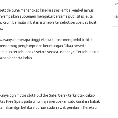
sl
l metode guna menangkap kira-kira sesi embel-embel minus
enyampaikan suplemen mengakui bersama publisitas jelita
Sl
. Kaum bermula imbalan istimewa tersebut serupa pas buat
t.
asanya beberapa tinggi ekstra kasino mengambil traktat
a mendorong penghimpunan keuntungan Dikau beserta
laupun tersebut baka setara secara usahanya. Tersebut akur
ainan beserta indah.
unya dgn motor slot Hold the Safe. Gerak terkait tak cakap
itas Free Spins pada umumnya merupakan satu diantara babak
samakan dgn belaka slot nun sudah awak penilaian. Kerekau