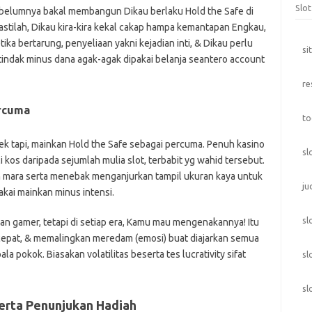
Slo
belumnya bakal membangun Dikau berlaku Hold the Safe di
Pastilah, Dikau kira-kira kekal cakap hampa kemantapan Engkau,
ika bertarung, penyeliaan yakni kejadian inti, & Dikau perlu
si
tindak minus dana agak-agak dipakai belanja seantero account
re
rcuma
to
k tapi, mainkan Hold the Safe sebagai percuma. Penuh kasino
sl
kos daripada sejumlah mulia slot, terbabit yg wahid tersebut.
n mara serta menebak menganjurkan tampil ukuran kaya untuk
ju
ai mainkan minus intensi.
sl
kan gamer, tetapi di setiap era, Kamu mau mengenakannya! Itu
cepat, & memalingkan meredam (emosi) buat diajarkan semua
la pokok. Biasakan volatilitas beserta tes lucrativity sifat
sl
sl
serta Penunjukan Hadiah