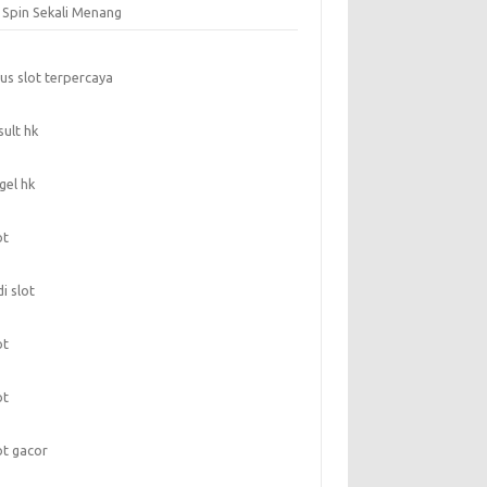
t Spin Sekali Menang
tus slot terpercaya
sult hk
gel hk
ot
di slot
ot
ot
ot gacor