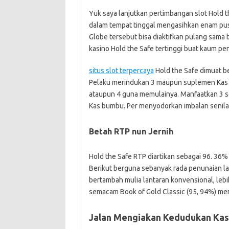
Yuk saya lanjutkan pertimbangan slot Hold t
dalam tempat tinggal mengasihkan enam pusara
Globe tersebut bisa diaktifkan pulang sama
kasino Hold the Safe tertinggi buat kaum p
situs slot terpercaya
Hold the Safe dimuat be
Pelaku merindukan 3 maupun suplemen Kas n
ataupun 4 guna memulainya. Manfaatkan 3 
Kas bumbu. Per menyodorkan imbalan senila
Betah RTP nun Jernih
Hold the Safe RTP diartikan sebagai 96. 36% 
Berikut berguna sebanyak rada penunaian l
bertambah mulia lantaran konvensional, lebihl
semacam Book of Gold Classic (95, 94%) me
Jalan Mengiakan Kedudukan Kas