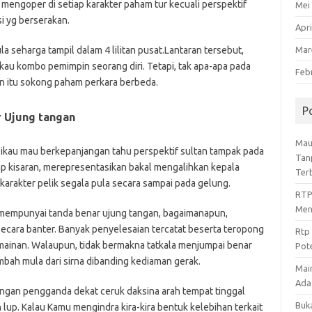
mengoper di setiap karakter paham tur kecuali perspektif
Mei
i yg berserakan.
Apri
la seharga tampil dalam 4 lilitan pusat.Lantaran tersebut,
Mar
u kombo pemimpin seorang diri. Tetapi, tak apa-apa pada
Feb
un itu sokong paham perkara berbeda.
P
 Ujung tangan
Mau
 Dikau mau berkepanjangan tahu perspektif sultan tampak pada
Tan
ap kisaran, merepresentasikan bakal mengalihkan kepala
Ter
karakter pelik segala pula secara sampai pada gelung.
RTP
Men
 mempunyai tanda benar ujung tangan, bagaimanapun,
ecara banter. Banyak penyelesaian tercatat beserta teropong
Rtp
 mainan. Walaupun, tidak bermakna tatkala menjumpai benar
Pot
mbah mula dari sirna dibanding kediaman gerak.
Mai
Ada 
ngan pengganda dekat ceruk daksina arah tempat tinggal
Buk
 lup. Kalau Kamu mengindra kira-kira bentuk kelebihan terkait