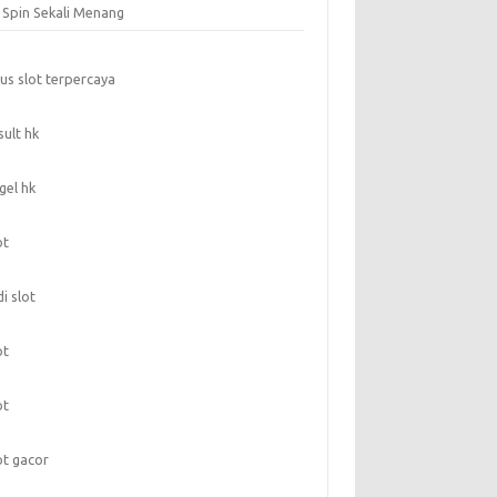
t Spin Sekali Menang
tus slot terpercaya
sult hk
gel hk
ot
di slot
ot
ot
ot gacor