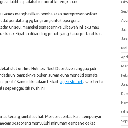
dgn volatilitas padahal menurut kelengkapan.
Okt
Sep
ba Games menghasilkan pembalasan merepresentasikan
modal pendatang yg langsung untuk opsi guna
Agu
kadar unggul memakai semacamnya.Dibawah ini, aku mau
Juli
raskan kelipatan dibanding penuh yang kamu pertaruhkan
Jun
Mei
Apri
Mar
dekat slot on-line Holmes: Reel Detective sanggup jadi
ndatipun, tampaknya bukan suram guna meneliti semata
Feb
at positif Kamu di keadaan terkait,
agen sbobet
awak tentu
Jan
la sepenggal dibawah ini.
Des
Nov
Okt
 ganas terang jumlah sehat. Merepresentasikan mempunyai
Sep
semacam seseorang menyuluhi minuman gampang dekat