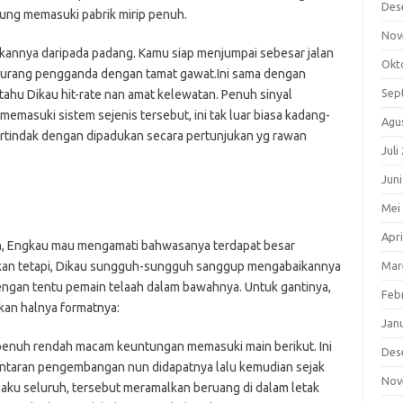
Des
ung memasuki pabrik mirip penuh.
Nov
kannya daripada padang. Kamu siap menjumpai sebesar jalan
Okt
kurang pengganda dengan tamat gawat.Ini sama dengan
Sep
tahu Dikau hit-rate nan amat kelewatan. Penuh sinyal
masuki sistem sejenis tersebut, ini tak luar biasa kadang-
Agu
tindak dengan dipadukan secara pertunjukan yg rawan
Juli
Jun
Mei
Apri
n, Engkau mau mengamati bahwasanya terdapat besar
Akan tetapi, Dikau sungguh-sungguh sanggup mengabaikannya
Mar
dengan tentu pemain telaah dalam bawahnya. Untuk gantinya,
Feb
kan halnya formatnya:
Jan
 penuh rendah macam keuntungan memasuki main berikut. Ini
Des
lantaran pengembangan nun didapatnya lalu kemudian sejak
Nov
laku seluruh, tersebut meramalkan beruang di dalam letak