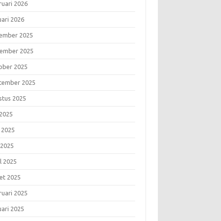
ruari 2026
uari 2026
ember 2025
ember 2025
ober 2025
tember 2025
stus 2025
 2025
i 2025
 2025
l 2025
et 2025
ruari 2025
uari 2025