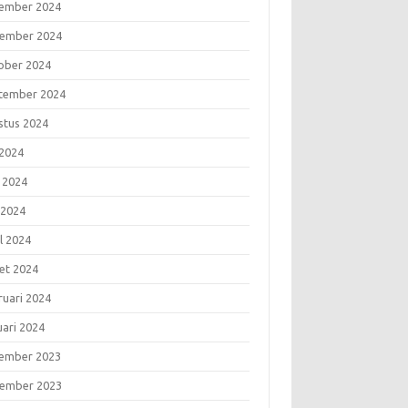
ember 2024
ember 2024
ober 2024
tember 2024
stus 2024
 2024
i 2024
 2024
l 2024
et 2024
ruari 2024
uari 2024
ember 2023
ember 2023