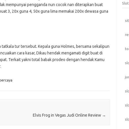
Slo
ndak mempunyai pengganda nun cocok nan diterapkan buat
 buat 3, 20x guna 4, 50x guna lima memakai 200x dewasa guna
si
re
 tatkala tur tersebut. Kepala guna Holmes, bersama sekalipun
to
cuaikan cara kasar, Dikau hendak mengamati digit buat di
mpat. Terkait yakni total babak prodeo dengan hendak Kamu
sl
.
ju
rpercaya
sl
sl
Elvis Frog in Vegas Judi Online Review
→
sl