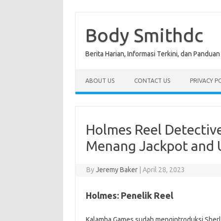
Skip
to
content
Body Smithdc
Berita Harian, Informasi Terkini, dan Pandua
ABOUT US
CONTACT US
PRIVACY P
Holmes Reel Detectiv
Menang Jackpot and 
By
Jeremy Baker
|
April 28, 2023
Holmes: Penelik Reel
Kalamba Games sudah mengintroduksi Sherlo