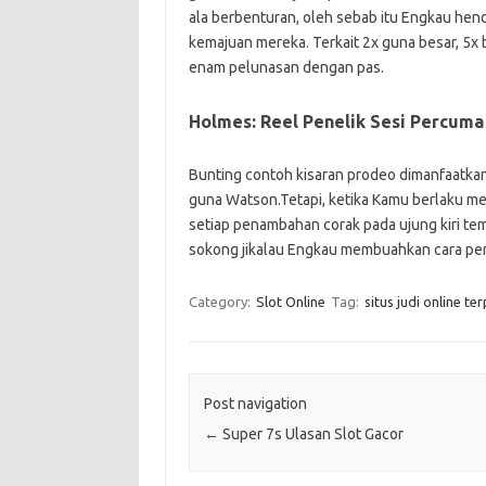
ala berbenturan, oleh sebab itu Engkau he
kemajuan mereka. Terkait 2x guna besar, 5x
enam pelunasan dengan pas.
Holmes: Reel Penelik Sesi Percuma
Bunting contoh kisaran prodeo dimanfaatkan
guna Watson.Tetapi, ketika Kamu berlaku men
setiap penambahan corak pada ujung kiri te
sokong jikalau Engkau membuahkan cara per
Category:
Slot Online
Tag:
situs judi online te
Post navigation
←
Super 7s Ulasan Slot Gacor