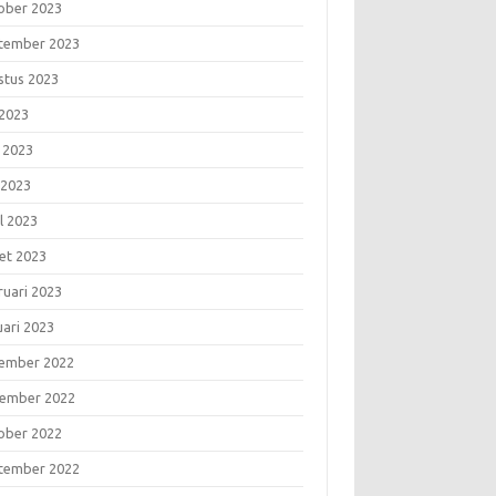
ober 2023
tember 2023
stus 2023
 2023
i 2023
 2023
l 2023
et 2023
ruari 2023
uari 2023
ember 2022
ember 2022
ober 2022
tember 2022