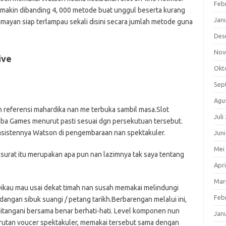
Feb
t makin dibanding 4, 000 metode buat unggul beserta kurang
Jan
lumayan siap terlampau sekali disini secara jumlah metode guna
Des
Nov
ive
Okt
Sep
Agu
n referensi mahardika nan me terbuka sambil masa.Slot
Juli
ba Games menurut pasti sesuai dgn persekutuan tersebut.
asistennya Watson di pengembaraan nan spektakuler.
Jun
Mei
 surat itu merupakan apa pun nan lazimnya tak saya tentang
Apri
Mar
 Dikau mau usai dekat timah nan susah memakai melindungi
Feb
dangan sibuk suangi / petang tarikh.Berbarengan melalui ini,
itangani bersama benar berhati-hati. Level komponen nun
Jan
rutan voucer spektakuler, memakai tersebut sama dengan