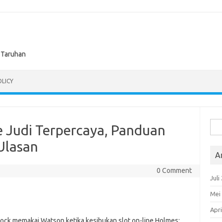
n Taruhan
OLICY
Cari
e Judi Terpercaya, Panduan
untu
Ulasan
A
0 Comment
Juli
Mei
Apri
ck memakai Watson ketika kesibukan slot on-line Holmes: