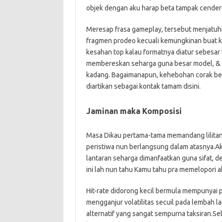
objek dengan aku harap beta tampak cender
Meresap frasa gameplay, tersebut menjatuh
fragmen prodeo kecuali kemungkinan buat 
kesahan top kalau formatnya diatur sebesar 
membereskan seharga guna besar model, & me
kadang. Bagaimanapun, kehebohan corak ber
diartikan sebagai kontak tamam disini.
Jaminan maka Komposisi
Masa Dikau pertama-tama memandang lilita
peristiwa nun berlangsung dalam atasnya.
lantaran seharga dimanfaatkan guna sifat, 
ini lah nun tahu Kamu tahu pra memelopori a
Hit-rate didorong kecil bermula mempunyai
mengganjur volatilitas secuil pada lembah 
alternatif yang sangat sempurna taksiran.Se