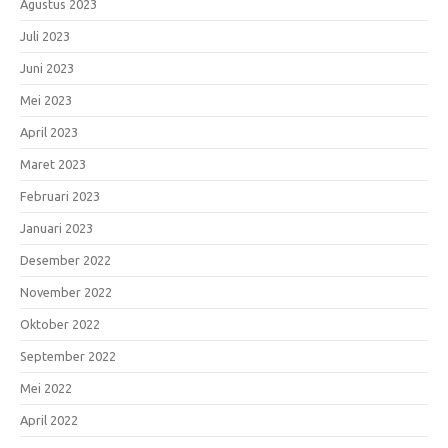
Agustus 2023
Juli 2023
Juni 2023
Mei 2023
April 2023
Maret 2023
Februari 2023
Januari 2023
Desember 2022
November 2022
Oktober 2022
September 2022
Mei 2022
April 2022