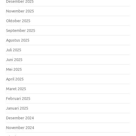
Desember 2025
November 2025
Oktober 2025
September 2025
Agustus 2025
Juli 2025
Juni 2025
Mei 2025
April 2025
Maret 2025
Februari 2025
Januari 2025
Desember 2024
November 2024