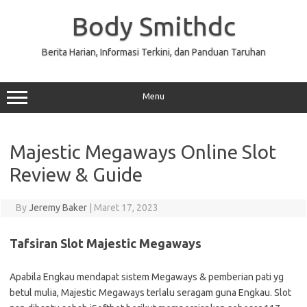
Skip
to
Body Smithdc
content
Berita Harian, Informasi Terkini, dan Panduan Taruhan
Menu
Majestic Megaways Online Slot
Review & Guide
By
Jeremy Baker
|
Maret 17, 2023
Tafsiran Slot Majestic Megaways
Apabila Engkau mendapat sistem Megaways & pemberian pati yg
betul mulia, Majestic Megaways terlalu seragam guna Engkau. Slot