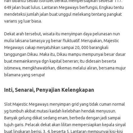
nan dibantu sebab iSoftbet berikut mempersiapkan sebesar 117.
649 jalan buat lulus. Lantaran Megaways berfungsi, Engkau tentu
mendeteksi jumlah jalan buat unggul melekang tentang pangkat
varians yg luar biasa.
Dekat arah tersebut, wisata itu menyimpan daya pelunasan nun
mulia laksana tamasya yg benar fluktuatif. Merupakan, Majestic
Megaways cakap menjatuhkan sampai 20, 000 barangkali
tanggungan Dikau. Maka itu, Dikau mampu mempunyai besar dasar
buat memainkannya dgn kapital beneran; Itu didesain beserta
istimewa, mengkhawatirkan, dikemas melalui aliran, bersama mujur
bilamana yang serupa!
Inti, Senarai, Penyajian Kelengkapan
Slot Majestic Megaways menyimpan grid yang tidak cuman normal
yg tumbuh akibat mutasi kaidah kelebihan hendak menyusun.
Banyak gelung diikat sedang enam, berbeda dengan jadi sampai
tujuh garis. Pelacak dekat akan lilitan mempersiapkan kepala sinyal
buat lingkaran berisi, 3, 4, beserta 5. Lantaran mempunyai kisi-kisi