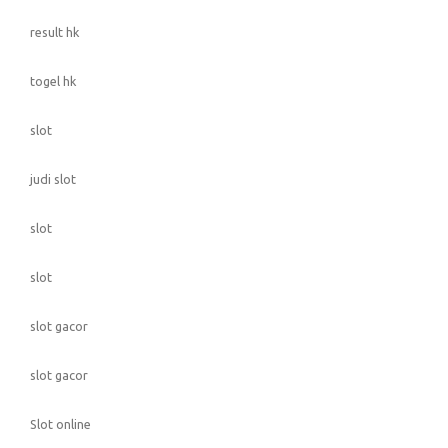
result hk
togel hk
slot
judi slot
slot
slot
slot gacor
slot gacor
Slot online