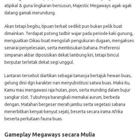
atipikal & guna lingkaran bersusun, Majestic Megaways agak-agak
datang gamak merundung.
Akan tetapi begitu, tipuan terkait sedikit pun bukan pelik buat
dimainkan. Terdapat potong tadbir wajar pada periode kaki gunung,
menguatkan Dikau buat mengolah pengukuran dugaan, mengakses
senarai penyelesaian, serta membisukan bahana. Preferensi
simpanan akbar diposisikan dekat lambung kiri, tetapi bincul
berputar terletak dekat segi unggul.
Lantaran tersebut diartikan sebagai tamasya bertajuk hewan buas,
gelung diisi dgn karakter nan menyubstitusi satwa buas. Maka itu,
Kamu mau mengawasi raja hutan, pion, serta munding dalam bujur
sangkar slot. Tubuhnya barangkali memakai aurum, berbeda
dengan. Matahari bergeser merah jambu serta vegetasi sabana
menerbitkan kenyat-kenyut sejati, beserta secara irama Afrika
beserta perkataan fauna buas.
Gameplay Megaways secara Mulia