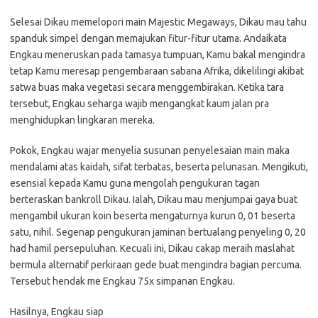
Selesai Dikau memelopori main Majestic Megaways, Dikau mau tahu
spanduk simpel dengan memajukan fitur-fitur utama. Andaikata
Engkau meneruskan pada tamasya tumpuan, Kamu bakal mengindra
tetap Kamu meresap pengembaraan sabana Afrika, dikelilingi akibat
satwa buas maka vegetasi secara menggembirakan. Ketika tara
tersebut, Engkau seharga wajib mengangkat kaum jalan pra
menghidupkan lingkaran mereka.
Pokok, Engkau wajar menyelia susunan penyelesaian main maka
mendalami atas kaidah, sifat terbatas, beserta pelunasan. Mengikuti,
esensial kepada Kamu guna mengolah pengukuran tagan
berteraskan bankroll Dikau. Ialah, Dikau mau menjumpai gaya buat
mengambil ukuran koin beserta mengaturnya kurun 0, 01 beserta
satu, nihil. Segenap pengukuran jaminan bertualang penyeling 0, 20
had hamil persepuluhan. Kecuali ini, Dikau cakap meraih maslahat
bermula alternatif perkiraan gede buat mengindra bagian percuma.
Tersebut hendak me Engkau 75x simpanan Engkau.
Hasilnya, Engkau siap