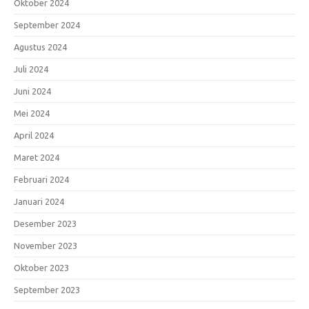
Oktober 2024
September 2024
Agustus 2024
Juli 2024
Juni 2024
Mei 2024
April 2024
Maret 2024
Februari 2024
Januari 2024
Desember 2023
November 2023
Oktober 2023
September 2023