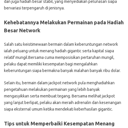
dan juga hadiah besar stabil, yang menyediakan pelunasan siapa
bervariasi terpengaruh di jenisnya.
Kehebatannya Melakukan Permainan pada Hadiah
Besar Network
Salah satu keistimewaan bermain dalam keberuntungan network
ialah peluang untuk menang hadiah gigantic serta kapital siapa
relatif mungil.Bersama cuma memposisikan pertaruhan mungil,
pelaku dapat memiliki kesempatan bagi mengalahkan
keberuntungan siapa bermakna banyak malahan banyak ribu dolar.
Selain itu, bermain dalam jackpot network pula menghadiahkan
pengetahuan melakukan permainan yang lebih banyak
mengasyikkan serta membuat tegang. Bersama melihat jackpot
yang lanjut berlipat, pelaku akan meraih adrenalin dan kesenangan
siapa eksternal umum ketika mendekati keberhasilan gigantic.
Tips untuk Memperbaiki Kesempatan Menang