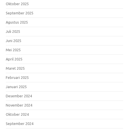
Oktober 2025
September 2025
Agustus 2025
Juli 2025
Juni 2025
Mei 2025
April 2025
Maret 2025
Februari 2025
Januari 2025
Desember 2024
November 2024
Oktober 2024
September 2024