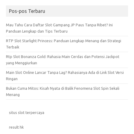
Pos-pos Terbaru
Mau Tahu Cara Daftar Slot Gampang JP Paus Tanpa Ribet? Ini
Panduan Lengkap dan Tips Terbaru
RTP Slot Starlight Princess: Panduan Lengkap Menang dan Strategi
Terbaik
Rtp Slot Bonanza Gold: Rahasia Main Cerdas dan Potensi Jackpot
yang Menggiurkan
Main Slot Online Lancar Tanpa Lag? Rahasianya Ada di Link Slot Versi
Ringan
Bukan Cuma Mitos: Kisah Nyata di Balik Fenomena Slot Spin Sekali
Menang
situs slot terpercaya
result hk