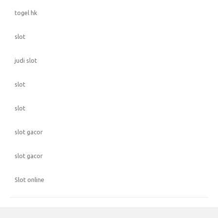
togel hk
slot
judi slot
slot
slot
slot gacor
slot gacor
Slot online