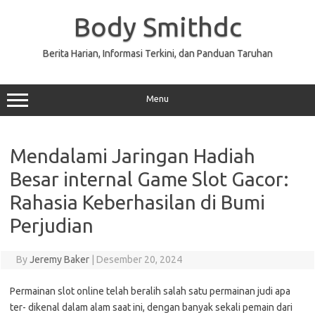
Skip
to
Body Smithdc
content
Berita Harian, Informasi Terkini, dan Panduan Taruhan
Menu
Mendalami Jaringan Hadiah
Besar internal Game Slot Gacor:
Rahasia Keberhasilan di Bumi
Perjudian
By
Jeremy Baker
|
Desember 20, 2024
Permainan slot online telah beralih salah satu permainan judi apa
ter- dikenal dalam alam saat ini, dengan banyak sekali pemain dari