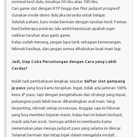
nominal kecil dulu, misalnya 50 ribu atau 100 ribu.
Cari game slot dengan RTP tinggi dan fitur jackpot progresif.
Gunakan mode demo dulu jika tersedia untuk belajar.
Setelah paham, baru mulai bermain dengan taruhan kecil. Pantau
hasil beberapa putaran, lalu ambil keputusan apakah ingin
naikkan taruhan atau ganti game.
Kalau sudah menang, jangan lupa tarik sebagian kemenangan.
Nikmati hasilnya, dan jangan semua dihabiskan buat main lagi.
Jadi, Siap Coba Peruntungan dengan Cara yang Lebih
Cerdas?
Itulah tadi pembahasan lengkap seputar
daftar slot gampang
jp paus
yang bisa kamu terapkan. Ingat, tidak ada jaminan 100%
kena JP paus, tapi dengan pengetahuan dan strategi yang tepat,
peluangmu pasti lebih besar dibandingkan asal main. Yang
terpenting, nikmati setiap prosesnya. Anggap saja ini hiburan
yang bisa memberi kejutan manis. Kalau hari ini belum berhasil,
masih ada hari esok. Semoga artikel ini membantu kamu
menemukan jalan menuju jackpot paus yang selama ini diincar.
Selamat bermain dan tetap bijak dalam mengelola modal!…