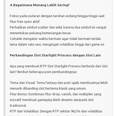
4. Bagaimana Menang Lebih Sering?
Fokus pada putaran dengan taruhan sedang hingga tinggi saat
fitur free spins aktif.
Perhatikan simbol scatter dan wild, karena dua simbol ini sangat
menentukan peluang kemenangan besar.
Cobalah mengatur waktu bermain agar tidak bermain terlalu
lama dalam satu sesi, mengingat volatilitas tinggi dari game ini.
Perbandingan Slot Starlight Princess dengan Slot Lain
Apa yang membuat RTP Slot Starlight Princess berbeda dari slot
lain? Berikut beberapa poin pembandingnya:
Tema dan Visual: Tema fantasy dan putri ajaib membuatnya lebih
menarik dibanding slot bertema klasik yang umum.
Fitur Bonus: Kombinasi fitur drop, vanish, dan multiplier yang
inovatif membuat gameplay lebih dinamis daripada slot
tradisional.
RTP dan Volatilitas: Dengan RTP sekitar 96,5% dan volatilitas