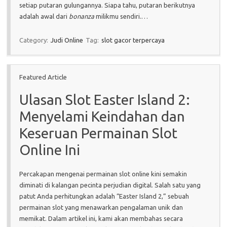
setiap putaran gulungannya. Siapa tahu, putaran berikutnya
adalah awal dari
bonanza
milikmu sendiri.…
Category:
Judi Online
Tag:
slot gacor terpercaya
Featured Article
Ulasan Slot Easter Island 2:
Menyelami Keindahan dan
Keseruan Permainan Slot
Online Ini
Percakapan mengenai permainan slot online kini semakin
diminati di kalangan pecinta perjudian digital. Salah satu yang
patut Anda perhitungkan adalah “Easter Island 2,” sebuah
permainan slot yang menawarkan pengalaman unik dan
memikat. Dalam artikel ini, kami akan membahas secara