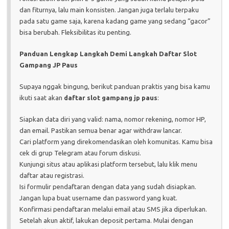
dan fiturnya, lalu main konsisten. Jangan juga terlalu terpaku
pada satu game saja, karena kadang game yang sedang “gacor”
bisa berubah. Fleksibilitas itu penting.
Panduan Lengkap Langkah Demi Langkah Daftar Slot
Gampang JP Paus
Supaya nggak bingung, berikut panduan praktis yang bisa kamu
ikuti saat akan
daftar slot gampang jp paus
:
Siapkan data diri yang valid: nama, nomor rekening, nomor HP,
dan email. Pastikan semua benar agar withdraw lancar.
Cari platform yang direkomendasikan oleh komunitas. Kamu bisa
cek di grup Telegram atau forum diskusi.
Kunjungi situs atau aplikasi platform tersebut, lalu klik menu
daftar atau registrasi.
Isi formulir pendaftaran dengan data yang sudah disiapkan.
Jangan lupa buat username dan password yang kuat.
Konfirmasi pendaftaran melalui email atau SMS jika diperlukan.
Setelah akun aktif, lakukan deposit pertama. Mulai dengan