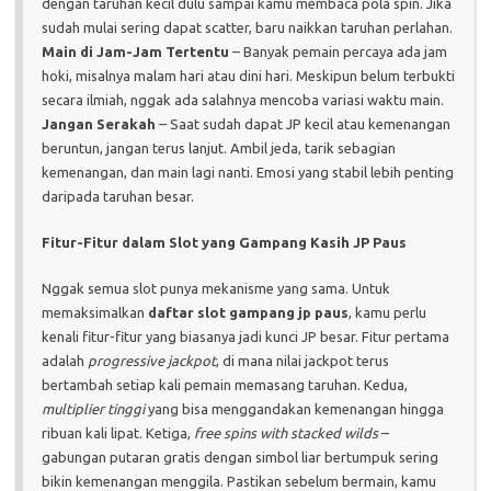
dengan taruhan kecil dulu sampai kamu membaca pola spin. Jika
sudah mulai sering dapat scatter, baru naikkan taruhan perlahan.
Main di Jam-Jam Tertentu
– Banyak pemain percaya ada jam
hoki, misalnya malam hari atau dini hari. Meskipun belum terbukti
secara ilmiah, nggak ada salahnya mencoba variasi waktu main.
Jangan Serakah
– Saat sudah dapat JP kecil atau kemenangan
beruntun, jangan terus lanjut. Ambil jeda, tarik sebagian
kemenangan, dan main lagi nanti. Emosi yang stabil lebih penting
daripada taruhan besar.
Fitur-Fitur dalam Slot yang Gampang Kasih JP Paus
Nggak semua slot punya mekanisme yang sama. Untuk
memaksimalkan
daftar slot gampang jp paus
, kamu perlu
kenali fitur-fitur yang biasanya jadi kunci JP besar. Fitur pertama
adalah
progressive jackpot
, di mana nilai jackpot terus
bertambah setiap kali pemain memasang taruhan. Kedua,
multiplier tinggi
yang bisa menggandakan kemenangan hingga
ribuan kali lipat. Ketiga,
free spins with stacked wilds
–
gabungan putaran gratis dengan simbol liar bertumpuk sering
bikin kemenangan menggila. Pastikan sebelum bermain, kamu