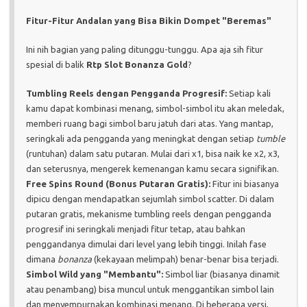
Fitur-Fitur Andalan yang Bisa Bikin Dompet "Beremas"
Ini nih bagian yang paling ditunggu-tunggu. Apa aja sih fitur
spesial di balik
Rtp Slot Bonanza Gold
?
Tumbling Reels dengan Pengganda Progresif:
Setiap kali
kamu dapat kombinasi menang, simbol-simbol itu akan meledak,
memberi ruang bagi simbol baru jatuh dari atas. Yang mantap,
seringkali ada pengganda yang meningkat dengan setiap
tumble
(runtuhan) dalam satu putaran. Mulai dari x1, bisa naik ke x2, x3,
dan seterusnya, mengerek kemenangan kamu secara signifikan.
Free Spins Round (Bonus Putaran Gratis):
Fitur ini biasanya
dipicu dengan mendapatkan sejumlah simbol scatter. Di dalam
putaran gratis, mekanisme tumbling reels dengan pengganda
progresif ini seringkali menjadi fitur tetap, atau bahkan
penggandanya dimulai dari level yang lebih tinggi. Inilah fase
dimana
bonanza
(kekayaan melimpah) benar-benar bisa terjadi.
Simbol Wild yang "Membantu":
Simbol liar (biasanya dinamit
atau penambang) bisa muncul untuk menggantikan simbol lain
dan menyempurnakan kombinasi menang. Di beberapa versi,