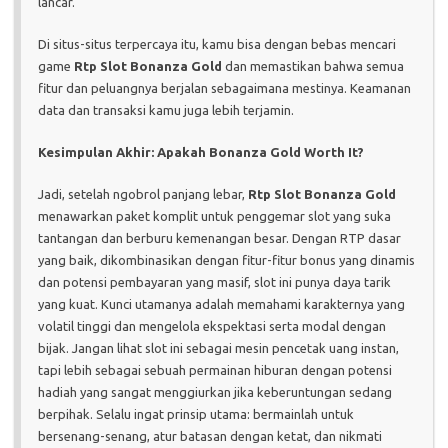
lancar.
Di situs-situs terpercaya itu, kamu bisa dengan bebas mencari
game
Rtp Slot Bonanza Gold
dan memastikan bahwa semua
fitur dan peluangnya berjalan sebagaimana mestinya. Keamanan
data dan transaksi kamu juga lebih terjamin.
Kesimpulan Akhir: Apakah Bonanza Gold Worth It?
Jadi, setelah ngobrol panjang lebar,
Rtp Slot Bonanza Gold
menawarkan paket komplit untuk penggemar slot yang suka
tantangan dan berburu kemenangan besar. Dengan RTP dasar
yang baik, dikombinasikan dengan fitur-fitur bonus yang dinamis
dan potensi pembayaran yang masif, slot ini punya daya tarik
yang kuat. Kunci utamanya adalah memahami karakternya yang
volatil tinggi dan mengelola ekspektasi serta modal dengan
bijak. Jangan lihat slot ini sebagai mesin pencetak uang instan,
tapi lebih sebagai sebuah permainan hiburan dengan potensi
hadiah yang sangat menggiurkan jika keberuntungan sedang
berpihak. Selalu ingat prinsip utama: bermainlah untuk
bersenang-senang, atur batasan dengan ketat, dan nikmati