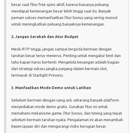
besar saat fitur free spins aktif, karena biasanya peluang
mendapat kemenangan besar lebih tinggi saat itu. Banyak
pemain sukses memanfaatkan fitur bonus yang sering muncul
untuk meningkatkan peluang banyaknya kemenangan.
2. Jangan Serakah dan Atur Budget
Meski RTP tinggi, jangan sampai tergoda bermain dengan
taruhan besar terus-menerus. Penting untuk mengatur limit dan
tahu kapan harus berhenti. Mengelola keuangan adalah bagian
dari strategi sukses jangka panjang dalam bermain slot,
termasuk di Starlight Princess.
3. Manfaatkan Mode Demo untuk Latihan
Sebelum bermain dengan uang asli, sekarang banyak platform
menyediakan mode demo gratis. Gunakan fitur ini untuk
memahami mekanisme game, fitur bonus, dan timing yang tepat
sebelum bermain taruhan nyata. Pengalaman ini akan menambah
kepercayaan diri dan mengurangi risiko kerugian besar.