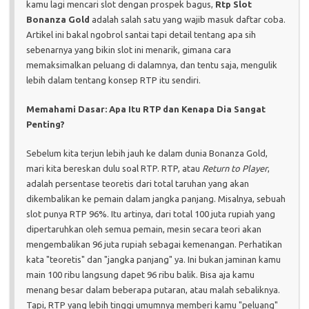
kamu lagi mencari slot dengan prospek bagus,
Rtp Slot
Bonanza Gold
adalah salah satu yang wajib masuk daftar coba.
Artikel ini bakal ngobrol santai tapi detail tentang apa sih
sebenarnya yang bikin slot ini menarik, gimana cara
memaksimalkan peluang di dalamnya, dan tentu saja, mengulik
lebih dalam tentang konsep RTP itu sendiri.
Memahami Dasar: Apa Itu RTP dan Kenapa Dia Sangat
Penting?
Sebelum kita terjun lebih jauh ke dalam dunia Bonanza Gold,
mari kita bereskan dulu soal RTP. RTP, atau
Return to Player
,
adalah persentase teoretis dari total taruhan yang akan
dikembalikan ke pemain dalam jangka panjang. Misalnya, sebuah
slot punya RTP 96%. Itu artinya, dari total 100 juta rupiah yang
dipertaruhkan oleh semua pemain, mesin secara teori akan
mengembalikan 96 juta rupiah sebagai kemenangan. Perhatikan
kata "teoretis" dan "jangka panjang" ya. Ini bukan jaminan kamu
main 100 ribu langsung dapet 96 ribu balik. Bisa aja kamu
menang besar dalam beberapa putaran, atau malah sebaliknya.
Tapi, RTP yang lebih tinggi umumnya memberi kamu "peluang"