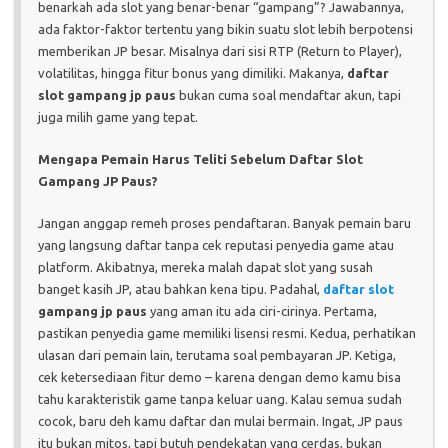
benarkah ada slot yang benar-benar “gampang”? Jawabannya,
ada faktor-faktor tertentu yang bikin suatu slot lebih berpotensi
memberikan JP besar. Misalnya dari sisi RTP (Return to Player),
volatilitas, hingga fitur bonus yang dimiliki. Makanya,
daftar
slot gampang jp paus
bukan cuma soal mendaftar akun, tapi
juga milih game yang tepat.
Mengapa Pemain Harus Teliti Sebelum Daftar Slot
Gampang JP Paus?
Jangan anggap remeh proses pendaftaran. Banyak pemain baru
yang langsung daftar tanpa cek reputasi penyedia game atau
platform. Akibatnya, mereka malah dapat slot yang susah
banget kasih JP, atau bahkan kena tipu. Padahal,
daftar slot
gampang jp paus
yang aman itu ada ciri-cirinya. Pertama,
pastikan penyedia game memiliki lisensi resmi. Kedua, perhatikan
ulasan dari pemain lain, terutama soal pembayaran JP. Ketiga,
cek ketersediaan fitur demo – karena dengan demo kamu bisa
tahu karakteristik game tanpa keluar uang. Kalau semua sudah
cocok, baru deh kamu daftar dan mulai bermain. Ingat, JP paus
itu bukan mitos, tapi butuh pendekatan yang cerdas, bukan