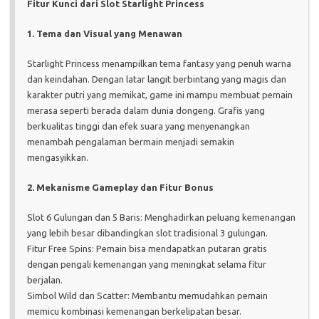
Fitur Kunci dari Slot Starlight Princess
1. Tema dan Visual yang Menawan
Starlight Princess menampilkan tema fantasy yang penuh warna
dan keindahan. Dengan latar langit berbintang yang magis dan
karakter putri yang memikat, game ini mampu membuat pemain
merasa seperti berada dalam dunia dongeng. Grafis yang
berkualitas tinggi dan efek suara yang menyenangkan
menambah pengalaman bermain menjadi semakin
mengasyikkan.
2. Mekanisme Gameplay dan Fitur Bonus
Slot 6 Gulungan dan 5 Baris: Menghadirkan peluang kemenangan
yang lebih besar dibandingkan slot tradisional 3 gulungan.
Fitur Free Spins: Pemain bisa mendapatkan putaran gratis
dengan pengali kemenangan yang meningkat selama fitur
berjalan.
Simbol Wild dan Scatter: Membantu memudahkan pemain
memicu kombinasi kemenangan berkelipatan besar.