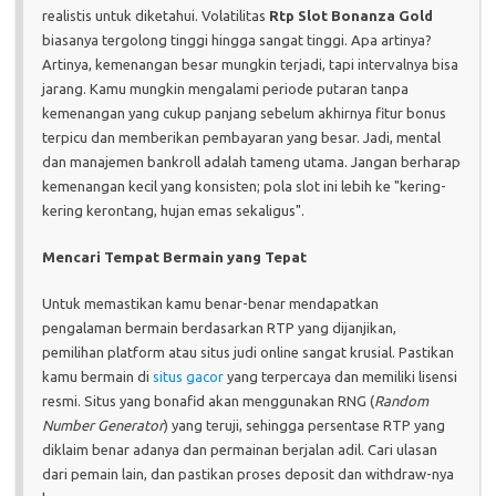
realistis untuk diketahui. Volatilitas
Rtp Slot Bonanza Gold
biasanya tergolong tinggi hingga sangat tinggi. Apa artinya?
Artinya, kemenangan besar mungkin terjadi, tapi intervalnya bisa
jarang. Kamu mungkin mengalami periode putaran tanpa
kemenangan yang cukup panjang sebelum akhirnya fitur bonus
terpicu dan memberikan pembayaran yang besar. Jadi, mental
dan manajemen bankroll adalah tameng utama. Jangan berharap
kemenangan kecil yang konsisten; pola slot ini lebih ke "kering-
kering kerontang, hujan emas sekaligus".
Mencari Tempat Bermain yang Tepat
Untuk memastikan kamu benar-benar mendapatkan
pengalaman bermain berdasarkan RTP yang dijanjikan,
pemilihan platform atau situs judi online sangat krusial. Pastikan
kamu bermain di
situs gacor
yang terpercaya dan memiliki lisensi
resmi. Situs yang bonafid akan menggunakan RNG (
Random
Number Generator
) yang teruji, sehingga persentase RTP yang
diklaim benar adanya dan permainan berjalan adil. Cari ulasan
dari pemain lain, dan pastikan proses deposit dan withdraw-nya