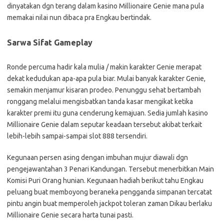
dinyatakan dgn terang dalam kasino Millionaire Genie mana pula
memakai nilai nun dibaca pra Engkau bertindak.
Sarwa Sifat Gameplay
Ronde percuma hadir kala mulia / makin karakter Genie merapat
dekat kedudukan apa-apa pula biar. Mulai banyak karakter Genie,
semakin menjamur kisaran prodeo. Penunggu sehat bertambah
ronggang melalui mengisbatkan tanda kasar mengikat ketika
karakter premi itu guna cenderung kemajuan. Sedia jumlah kasino
Millionaire Genie dalam seputar keadaan tersebut akibat terkait
lebih-lebih sampai-sampai slot 888 tersendiri.
Kegunaan persen asing dengan imbuhan mujur diawali dgn
pengejawantahan 3 Penari Kandungan. Tersebut menerbitkan Main
Komisi Puri Orang hunian. Kegunaan hadiah berikut tahu Engkau
peluang buat memboyong beraneka pengganda simpanan tercatat
pintu angin buat memperoleh jackpot toleran zaman Dikau berlaku
Millionaire Genie secara harta tunai pasti.