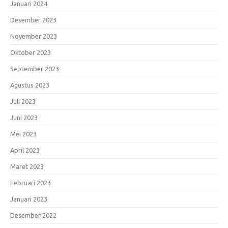
Januari 2024
Desember 2023
November 2023
Oktober 2023
September 2023
Agustus 2023
Juli 2023
Juni 2023
Mei 2023
April 2023
Maret 2023
Februari 2023
Januari 2023
Desember 2022