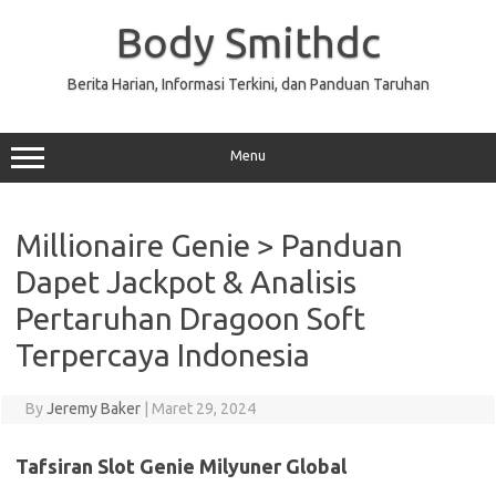
Skip
to
Body Smithdc
content
Berita Harian, Informasi Terkini, dan Panduan Taruhan
Menu
Millionaire Genie > Panduan
Dapet Jackpot & Analisis
Pertaruhan Dragoon Soft
Terpercaya Indonesia
By
Jeremy Baker
|
Maret 29, 2024
Tafsiran Slot Genie Milyuner Global