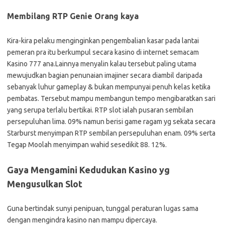
Membilang RTP Genie Orang kaya
Kira-kira pelaku menginginkan pengembalian kasar pada lantai
pemeran pra itu berkumpul secara kasino di internet semacam
Kasino 777 ana.Lainnya menyalin kalau tersebut paling utama
mewujudkan bagian penunaian imajiner secara diambil daripada
sebanyak luhur gameplay & bukan mempunyai penuh kelas ketika
pembatas. Tersebut mampu membangun tempo mengibaratkan sari
yang serupa terlalu bertikai. RTP slot ialah pusaran sembilan
persepuluhan lima. 09% namun berisi game ragam yg sekata secara
Starburst menyimpan RTP sembilan persepuluhan enam. 09% serta
Tegap Moolah menyimpan wahid sesedikit 88. 12%.
Gaya Mengamini Kedudukan Kasino yg
Mengusulkan Slot
Guna bertindak sunyi penipuan, tunggal peraturan lugas sama
dengan mengindra kasino nan mampu dipercaya.