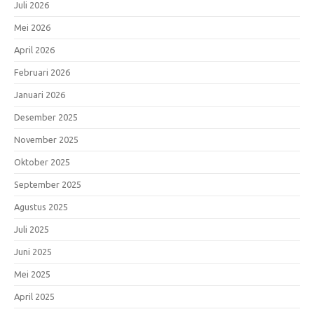
Juli 2026
Mei 2026
April 2026
Februari 2026
Januari 2026
Desember 2025
November 2025
Oktober 2025
September 2025
Agustus 2025
Juli 2025
Juni 2025
Mei 2025
April 2025