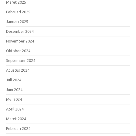
Maret 2025
Februari 2025
Januari 2025
Desember 2024
November 2024
Oktober 2024
September 2024
Agustus 2024
Juli 2024
Juni 2024
Mei 2024
April 2024
Maret 2024
Februari 2024