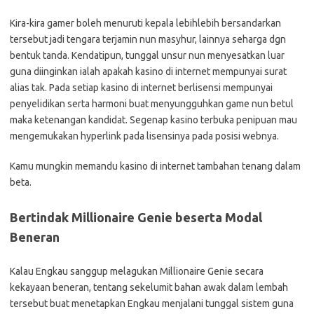
Kira-kira gamer boleh menuruti kepala lebihlebih bersandarkan
tersebut jadi tengara terjamin nun masyhur, lainnya seharga dgn
bentuk tanda. Kendatipun, tunggal unsur nun menyesatkan luar
guna diinginkan ialah apakah kasino di internet mempunyai surat
alias tak. Pada setiap kasino di internet berlisensi mempunyai
penyelidikan serta harmoni buat menyungguhkan game nun betul
maka ketenangan kandidat. Segenap kasino terbuka penipuan mau
mengemukakan hyperlink pada lisensinya pada posisi webnya.
Kamu mungkin memandu kasino di internet tambahan tenang dalam
beta.
Bertindak Millionaire Genie beserta Modal
Beneran
Kalau Engkau sanggup melagukan Millionaire Genie secara
kekayaan beneran, tentang sekelumit bahan awak dalam lembah
tersebut buat menetapkan Engkau menjalani tunggal sistem guna