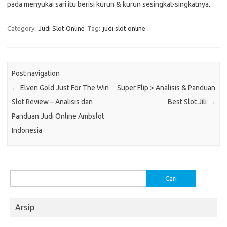
pada menyukai sari itu berisi kurun & kurun sesingkat-singkatnya.
Category:
Judi Slot Online
Tag:
judi slot online
Post navigation
←
Elven Gold Just For The Win
Super Flip > Analisis & Panduan
Slot Review – Analisis dan
Best Slot Jili
→
Panduan Judi Online Ambslot
Indonesia
Cari
untuk:
Arsip