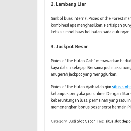
2. Lambang Liar
Simbol buas internal Pixies of the Forest
kombinasi apa menghasilkan. Partisipan pu
ketika simbol buas kelihatan pada gulungan.
3. Jackpot Besar
Pixies of the Hutan Gaib” menawarkan hadi
kaya dalam sekejap. Bersama judi maksimu
anugerah jackpot yang menggiurkan.
Pixies of the Hutan Ajaib ialah gim
situs slot
kelompok penyuka judi online. Dengan fitur-fi
keberuntungan luas, permainan yang satu in
memenangkan bonus besar serta bermain Pixi
Category:
Judi Slot Gacor
Tag:
situs slot depo