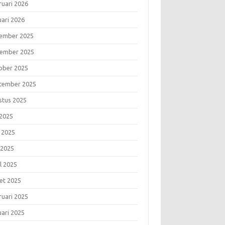
ruari 2026
uari 2026
ember 2025
ember 2025
ober 2025
tember 2025
stus 2025
 2025
i 2025
 2025
l 2025
et 2025
ruari 2025
uari 2025