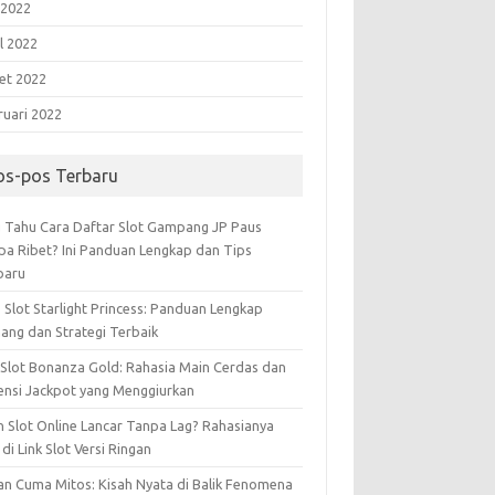
 2022
l 2022
et 2022
ruari 2022
os-pos Terbaru
 Tahu Cara Daftar Slot Gampang JP Paus
pa Ribet? Ini Panduan Lengkap dan Tips
baru
 Slot Starlight Princess: Panduan Lengkap
ang dan Strategi Terbaik
 Slot Bonanza Gold: Rahasia Main Cerdas dan
ensi Jackpot yang Menggiurkan
n Slot Online Lancar Tanpa Lag? Rahasianya
di Link Slot Versi Ringan
an Cuma Mitos: Kisah Nyata di Balik Fenomena