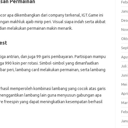
kasan Permainan
Feb
Jan
gacor apa dikembangkan dari company terkenal, IGT.Game ini
Des
an makhluk ajaib mirip peri. Visual siapa indah serta akibat
dian melakukan permainan makin menarik.
Nov
Okt
est
Sep
tiga antrian, dan juga 99 garis pembayaran. Partisipan mampu
Agu
ga 990 koin per rotasi. Simbol-simbol yang dimanfaatkan
Juli
bar peri, lambang card melakukan permainan, serta lambang
Jun
Mei
rhasil memperoleh kombinasi lambang yang cocok atas garis
Apri
 menggantikan lambang lain guna menyusun gabungan apa
re freespin yang dapat meningkatkan kesempatan berhasil
Mar
Feb
Jan