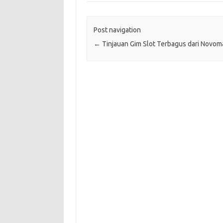
Post navigation
←
Tinjauan Gim Slot Terbagus dari Novom