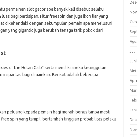
Des
atu permainan slot gacor apa banyak kali disebut selaku
Nov
as bagi partisipan. Fitur freespin dan juga ikon liar yang
Okt
ngat dikehendaki dengan sekumpulan pemain apa menelusuri
an yang gigantic juga berubah tenaga tarik pokok dari
Sep
Agu
Juli
est
Jun
ixies of the Hutan Gaib” serta memiliki aneka keunggulan
Mei
 ini pantas bagi dimainkan. Berikut adalah beberapa
Apri
Mar
Feb
Jan
aikan peluang kepada pemain bagi meraih bonus tanpa mesti
ree spin yang tampil, bertambah tinggian probabilitas pelaku
Des
Nov