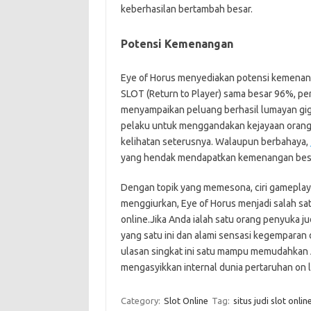
keberhasilan bertambah besar.
Potensi Kemenangan
Eye of Horus menyediakan potensi kemenang
SLOT (Return to Player) sama besar 96%, per
menyampaikan peluang berhasil lumayan gigan
pelaku untuk menggandakan kejayaan orang
kelihatan seterusnya. Walaupun berbahaya,
yang hendak mendapatkan kemenangan besa
Dengan topik yang memesona, ciri gamepla
menggiurkan, Eye of Horus menjadi salah sa
online.Jika Anda ialah satu orang penyuka 
yang satu ini dan alami sensasi kegemparan 
ulasan singkat ini satu mampu memudahkan
mengasyikkan internal dunia pertaruhan on l
Category:
Slot Online
Tag:
situs judi slot onli