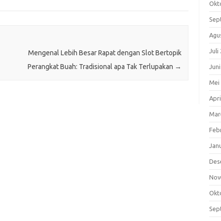
Okt
Sep
Agu
Juli
Mengenal Lebih Besar Rapat dengan Slot Bertopik
Perangkat Buah: Tradisional apa Tak Terlupakan
→
Jun
Mei
Apri
Mar
Feb
Jan
Des
Nov
Okt
Sep