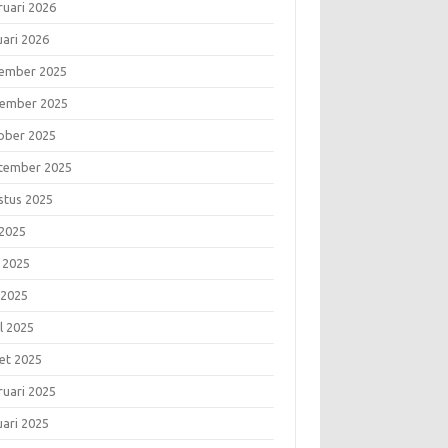
ruari 2026
uari 2026
ember 2025
ember 2025
ober 2025
tember 2025
stus 2025
 2025
i 2025
 2025
l 2025
et 2025
ruari 2025
uari 2025