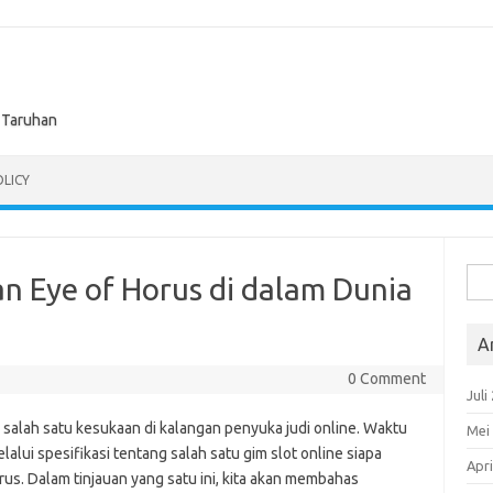
n Taruhan
OLICY
Cari
n Eye of Horus di dalam Dunia
untu
A
0 Comment
Juli
 salah satu kesukaan di kalangan penyuka judi online. Waktu
Mei
alui spesifikasi tentang salah satu gim slot online siapa
Apri
orus. Dalam tinjauan yang satu ini, kita akan membahas