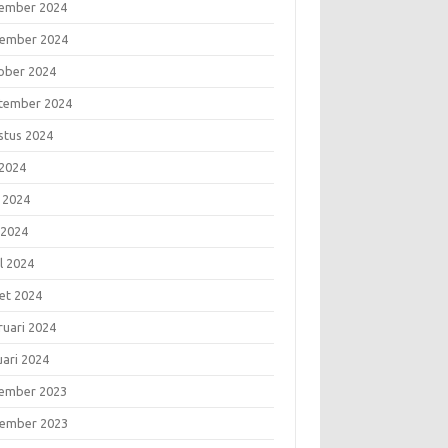
ember 2024
ember 2024
ober 2024
tember 2024
stus 2024
 2024
i 2024
 2024
l 2024
et 2024
ruari 2024
uari 2024
ember 2023
ember 2023