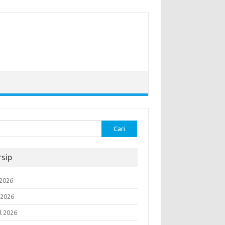
k:
rsip
 2026
 2026
l 2026