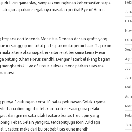
Feb
b judul, ciri gameplay, sampai kemungkinan keberhasilan siapa
i satu guna paham segalanya masalah perihal Eye of Horus!
Jan
Des
Nov
g terpacu dari legenda Mesir tua.Dengan desain grafis yang
Okt
e ini sanggup memikat partisipan mulai permulaan. Tiap ikon
Sep
 makna terisolasi siapa berkaitan erat bersama tema Mesir
Agu
ga patung tuhan Horus sendiri. Dengan latar belakang bagian
g menghentak, Eye of Horus sukses menciptakan suasana
Juli
mainnya.
Jun
Mei
Apri
g punya 5 gulungan serta 10 batas pelunasan.Selaku game
Mar
sederhana dimengerti oleh karena itu sesuai guna pelaku
aet dari gim ini satu ialah feature bonus free spin yang
Feb
g Tebar. Selain yang itu, terdapat juga ikon Wild apa
Jan
Scatter, maka dari itu probabilitas guna meraih