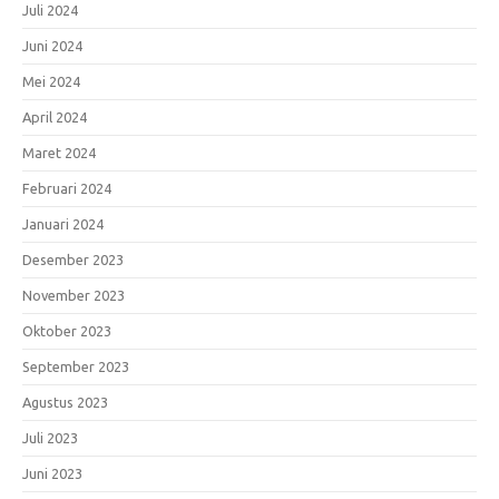
Juli 2024
Juni 2024
Mei 2024
April 2024
Maret 2024
Februari 2024
Januari 2024
Desember 2023
November 2023
Oktober 2023
September 2023
Agustus 2023
Juli 2023
Juni 2023