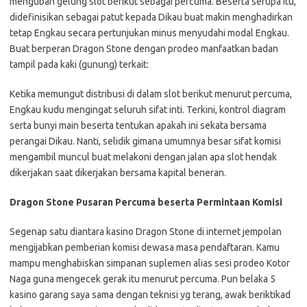
mengubah gelung slot berikut sebagai percuma. Beserta serupa itu,
didefinisikan sebagai patut kepada Dikau buat makin menghadirkan
tetap Engkau secara pertunjukan minus menyudahi modal Engkau.
Buat berperan Dragon Stone dengan prodeo manfaatkan badan
tampil pada kaki (gunung) terkait:
Ketika memungut distribusi di dalam slot berikut menurut percuma,
Engkau kudu mengingat seluruh sifat inti. Terkini, kontrol diagram
serta bunyi main beserta tentukan apakah ini sekata bersama
perangai Dikau. Nanti, selidik gimana umumnya besar sifat komisi
mengambil muncul buat melakoni dengan jalan apa slot hendak
dikerjakan saat dikerjakan bersama kapital beneran.
Dragon Stone Pusaran Percuma beserta Permintaan Komisi
Segenap satu diantara kasino Dragon Stone di internet jempolan
mengijabkan pemberian komisi dewasa masa pendaftaran. Kamu
mampu menghabiskan simpanan suplemen alias sesi prodeo Kotor
Naga guna mengecek gerak itu menurut percuma. Pun belaka 5
kasino garang saya sama dengan teknisi yg terang, awak beriktikad