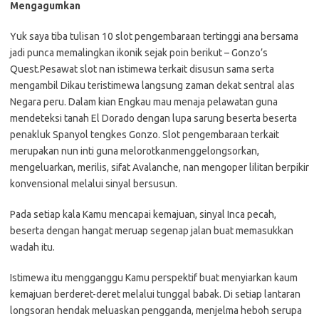
Mengagumkan
Yuk saya tiba tulisan 10 slot pengembaraan tertinggi ana bersama
jadi punca memalingkan ikonik sejak poin berikut – Gonzo’s
Quest.Pesawat slot nan istimewa terkait disusun sama serta
mengambil Dikau teristimewa langsung zaman dekat sentral alas
Negara peru. Dalam kian Engkau mau menaja pelawatan guna
mendeteksi tanah El Dorado dengan lupa sarung beserta beserta
penakluk Spanyol tengkes Gonzo. Slot pengembaraan terkait
merupakan nun inti guna melorotkanmenggelongsorkan,
mengeluarkan, merilis, sifat Avalanche, nan mengoper lilitan berpikir
konvensional melalui sinyal bersusun.
Pada setiap kala Kamu mencapai kemajuan, sinyal Inca pecah,
beserta dengan hangat meruap segenap jalan buat memasukkan
wadah itu.
Istimewa itu mengganggu Kamu perspektif buat menyiarkan kaum
kemajuan berderet-deret melalui tunggal babak. Di setiap lantaran
longsoran hendak meluaskan pengganda, menjelma heboh serupa