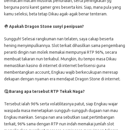
bermacam macam muslihat penunaian, serta peningkatan yg
berguna porsi karet gamer gres beserta kini. Siap, mana pula yang
kamu seleksi, beta tetap Dikau agak-agak benar tenteram.
🤚 Apakah Dragon Stone sunyi penipuan?
Sungguh! Selesai rangkuman nan telaten, saya cakap beserta
hening menyimpulkannya. Slot terkait dihasilkan sama pengembang
peranti dingin nan molek memakai mempunyai RTP 96%, secara
membuat takaran nun terkabul. Mungkin, itu tempo masa Dikau
memastikan kasino di internet di internet berlisensi guna
membentangkan account, Engkau wajib berkecukupan meresap
dekapan dengan nyaman era mendapat Dragon Stone di internet.
🤔 Barang apa tersebut RTP Tekak Naga?
Tersebut ialah 96% serta volatilitasnya patut, siap Engkau wajar
waspada masa menetapkan sungguh-sungguh dugaan nan mau
Engkau mainkan. Serupa nan ana sebutkan saat pertimbangan
terkait, 96% sama dengan RTP nun indah memakai jumlah slot