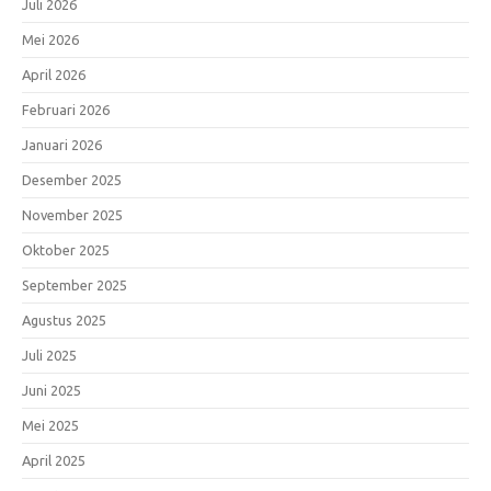
Juli 2026
Mei 2026
April 2026
Februari 2026
Januari 2026
Desember 2025
November 2025
Oktober 2025
September 2025
Agustus 2025
Juli 2025
Juni 2025
Mei 2025
April 2025