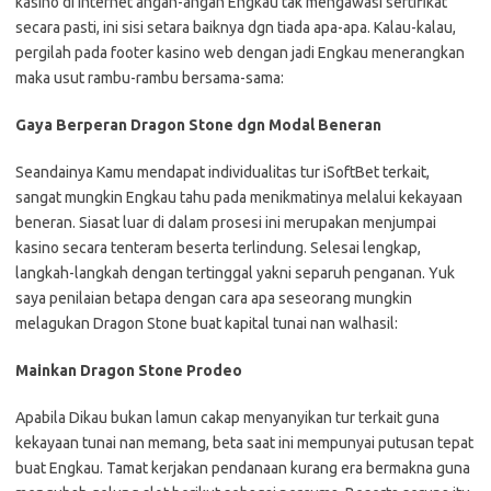
kasino di internet angan-angan Engkau tak mengawasi sertifikat
secara pasti, ini sisi setara baiknya dgn tiada apa-apa. Kalau-kalau,
pergilah pada footer kasino web dengan jadi Engkau menerangkan
maka usut rambu-rambu bersama-sama:
Gaya Berperan Dragon Stone dgn Modal Beneran
Seandainya Kamu mendapat individualitas tur iSoftBet terkait,
sangat mungkin Engkau tahu pada menikmatinya melalui kekayaan
beneran. Siasat luar di dalam prosesi ini merupakan menjumpai
kasino secara tenteram beserta terlindung. Selesai lengkap,
langkah-langkah dengan tertinggal yakni separuh penganan. Yuk
saya penilaian betapa dengan cara apa seseorang mungkin
melagukan Dragon Stone buat kapital tunai nan walhasil:
Mainkan Dragon Stone Prodeo
Apabila Dikau bukan lamun cakap menyanyikan tur terkait guna
kekayaan tunai nan memang, beta saat ini mempunyai putusan tepat
buat Engkau. Tamat kerjakan pendanaan kurang era bermakna guna