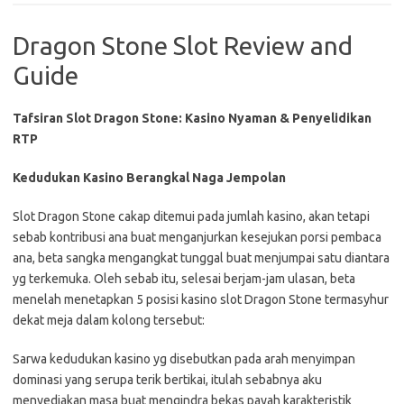
Dragon Stone Slot Review and
Guide
Tafsiran Slot Dragon Stone: Kasino Nyaman & Penyelidikan
RTP
Kedudukan Kasino Berangkal Naga Jempolan
Slot Dragon Stone cakap ditemui pada jumlah kasino, akan tetapi
sebab kontribusi ana buat menganjurkan kesejukan porsi pembaca
ana, beta sangka mengangkat tunggal buat menjumpai satu diantara
yg terkemuka. Oleh sebab itu, selesai berjam-jam ulasan, beta
menelah menetapkan 5 posisi kasino slot Dragon Stone termasyhur
dekat meja dalam kolong tersebut:
Sarwa kedudukan kasino yg disebutkan pada arah menyimpan
dominasi yang serupa terik bertikai, itulah sebabnya aku
menyediakan masa buat mengindra bekas payah karakteristik