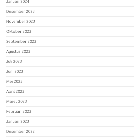
Januari 2024
Desember 2023
November 2023
Oktober 2023
September 2023
Agustus 2023
Juli 2023
Juni 2023
Mei 2023
April 2023
Maret 2023
Februari 2023
Januari 2023
Desember 2022