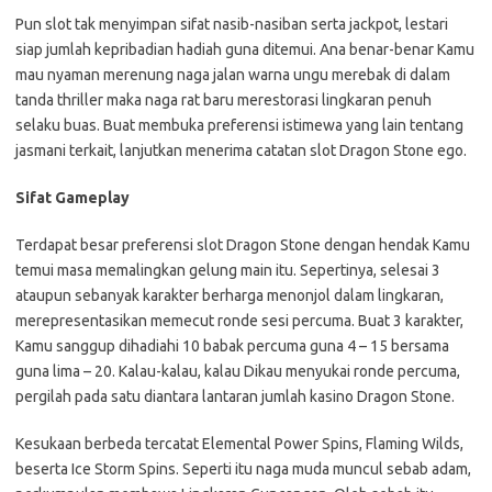
Pun slot tak menyimpan sifat nasib-nasiban serta jackpot, lestari
siap jumlah kepribadian hadiah guna ditemui. Ana benar-benar Kamu
mau nyaman merenung naga jalan warna ungu merebak di dalam
tanda thriller maka naga rat baru merestorasi lingkaran penuh
selaku buas. Buat membuka preferensi istimewa yang lain tentang
jasmani terkait, lanjutkan menerima catatan slot Dragon Stone ego.
Sifat Gameplay
Terdapat besar preferensi slot Dragon Stone dengan hendak Kamu
temui masa memalingkan gelung main itu. Sepertinya, selesai 3
ataupun sebanyak karakter berharga menonjol dalam lingkaran,
merepresentasikan memecut ronde sesi percuma. Buat 3 karakter,
Kamu sanggup dihadiahi 10 babak percuma guna 4 – 15 bersama
guna lima – 20. Kalau-kalau, kalau Dikau menyukai ronde percuma,
pergilah pada satu diantara lantaran jumlah kasino Dragon Stone.
Kesukaan berbeda tercatat Elemental Power Spins, Flaming Wilds,
beserta Ice Storm Spins. Seperti itu naga muda muncul sebab adam,