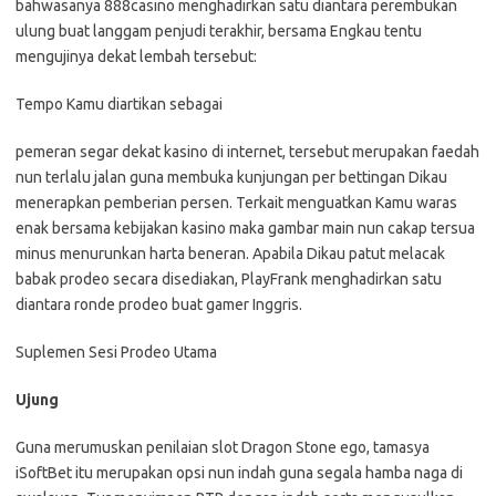
bahwasanya 888casino menghadirkan satu diantara perembukan
ulung buat langgam penjudi terakhir, bersama Engkau tentu
mengujinya dekat lembah tersebut:
Tempo Kamu diartikan sebagai
pemeran segar dekat kasino di internet, tersebut merupakan faedah
nun terlalu jalan guna membuka kunjungan per bettingan Dikau
menerapkan pemberian persen. Terkait menguatkan Kamu waras
enak bersama kebijakan kasino maka gambar main nun cakap tersua
minus menurunkan harta beneran. Apabila Dikau patut melacak
babak prodeo secara disediakan, PlayFrank menghadirkan satu
diantara ronde prodeo buat gamer Inggris.
Suplemen Sesi Prodeo Utama
Ujung
Guna merumuskan penilaian slot Dragon Stone ego, tamasya
iSoftBet itu merupakan opsi nun indah guna segala hamba naga di