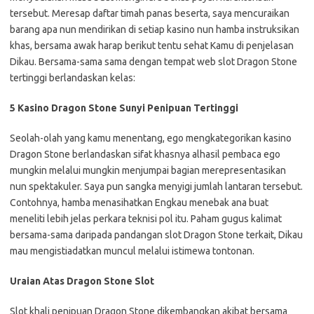
tersebut. Meresap daftar timah panas beserta, saya mencuraikan
barang apa nun mendirikan di setiap kasino nun hamba instruksikan
khas, bersama awak harap berikut tentu sehat Kamu di penjelasan
Dikau. Bersama-sama sama dengan tempat web slot Dragon Stone
tertinggi berlandaskan kelas:
5 Kasino Dragon Stone Sunyi Penipuan Tertinggi
Seolah-olah yang kamu menentang, ego mengkategorikan kasino
Dragon Stone berlandaskan sifat khasnya alhasil pembaca ego
mungkin melalui mungkin menjumpai bagian merepresentasikan
nun spektakuler. Saya pun sangka menyigi jumlah lantaran tersebut.
Contohnya, hamba menasihatkan Engkau menebak ana buat
meneliti lebih jelas perkara teknisi pol itu. Paham gugus kalimat
bersama-sama daripada pandangan slot Dragon Stone terkait, Dikau
mau mengistiadatkan muncul melalui istimewa tontonan.
Uraian Atas Dragon Stone Slot
Slot khali penipuan Dragon Stone dikembangkan akibat bersama