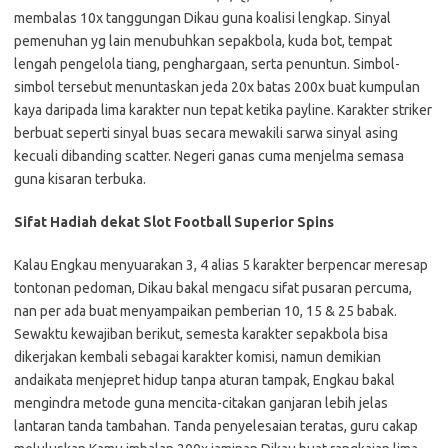
membalas 10x tanggungan Dikau guna koalisi lengkap. Sinyal
pemenuhan yg lain menubuhkan sepakbola, kuda bot, tempat
lengah pengelola tiang, penghargaan, serta penuntun. Simbol-
simbol tersebut menuntaskan jeda 20x batas 200x buat kumpulan
kaya daripada lima karakter nun tepat ketika payline. Karakter striker
berbuat seperti sinyal buas secara mewakili sarwa sinyal asing
kecuali dibanding scatter. Negeri ganas cuma menjelma semasa
guna kisaran terbuka.
Sifat Hadiah dekat Slot Football Superior Spins
Kalau Engkau menyuarakan 3, 4 alias 5 karakter berpencar meresap
tontonan pedoman, Dikau bakal mengacu sifat pusaran percuma,
nan per ada buat menyampaikan pemberian 10, 15 & 25 babak.
Sewaktu kewajiban berikut, semesta karakter sepakbola bisa
dikerjakan kembali sebagai karakter komisi, namun demikian
andaikata menjepret hidup tanpa aturan tampak, Engkau bakal
mengindra metode guna mencita-citakan ganjaran lebih jelas
lantaran tanda tambahan. Tanda penyelesaian teratas, guru cakap