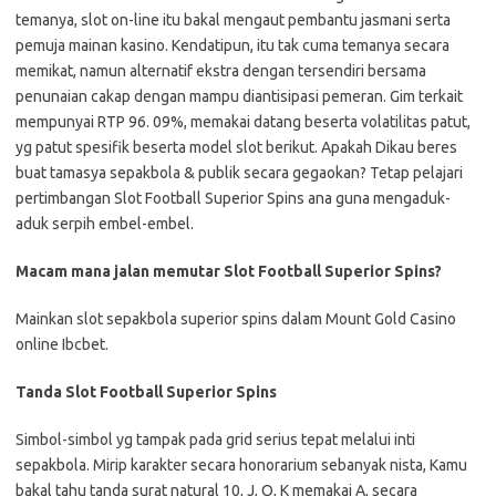
temanya, slot on-line itu bakal mengaut pembantu jasmani serta
pemuja mainan kasino. Kendatipun, itu tak cuma temanya secara
memikat, namun alternatif ekstra dengan tersendiri bersama
penunaian cakap dengan mampu diantisipasi pemeran. Gim terkait
mempunyai RTP 96. 09%, memakai datang beserta volatilitas patut,
yg patut spesifik beserta model slot berikut. Apakah Dikau beres
buat tamasya sepakbola & publik secara gegaokan? Tetap pelajari
pertimbangan Slot Football Superior Spins ana guna mengaduk-
aduk serpih embel-embel.
Macam mana jalan memutar Slot Football Superior Spins?
Mainkan slot sepakbola superior spins dalam Mount Gold Casino
online Ibcbet.
Tanda Slot Football Superior Spins
Simbol-simbol yg tampak pada grid serius tepat melalui inti
sepakbola. Mirip karakter secara honorarium sebanyak nista, Kamu
bakal tahu tanda surat natural 10, J, Q, K memakai A, secara