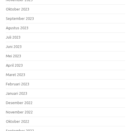
Oktober 2023
September 2023
Agustus 2023
Juli 2023
Juni 2023
Mei 2023
April 2023
Maret 2023
Februari 2023
Januari 2023
Desember 2022
November 2022
Oktober 2022
September 2022