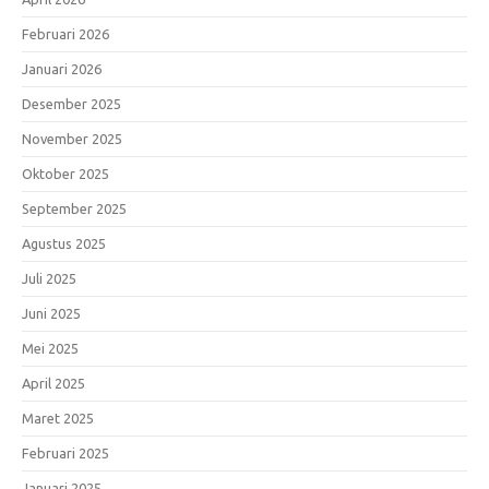
Februari 2026
Januari 2026
Desember 2025
November 2025
Oktober 2025
September 2025
Agustus 2025
Juli 2025
Juni 2025
Mei 2025
April 2025
Maret 2025
Februari 2025
Januari 2025