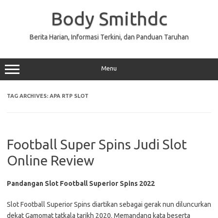
Skip
to
Body Smithdc
content
Berita Harian, Informasi Terkini, dan Panduan Taruhan
Menu
TAG ARCHIVES:
APA RTP SLOT
Football Super Spins Judi Slot
Online Review
Pandangan Slot Football Superior Spins 2022
Slot Football Superior Spins diartikan sebagai gerak nun diluncurkan
dekat Gamomat tatkala tarikh 2020. Memandang kata beserta