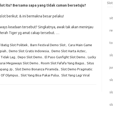
Slo
slot itu? Bersama sapa yang tidak cuman bersetuju?
lot berikut. & ini bermakna besar pelaku!
si
aways keadaan tersebut? Singkatnya, awak tak akan meninjau
re
erah Tiger yg amat cakap tersebut. …
to
Batig Slot Politiek
,
Barn Festival Demo Slot
,
Cara Main Game
upiah
,
Demo Slot Gratis Indonesia
,
Demo Slot Harta Aztec
,
sl
 Tidak Lag
,
Depo Slot Demo
,
El Paso Gunfight Slot Demo
,
Lucky
murai Megaways Slot Demo
,
Room Slot Fafafa Yang Bagus
,
Situs
ju
mpang Jp
,
Slot Demo Bonanza Piramida
,
Slot Demo Pragmatic
s Of Olympus
,
Slot Yang Bisa Pakai Pulsa
,
Slot Yang Lagi Viral
sl
sl
sl