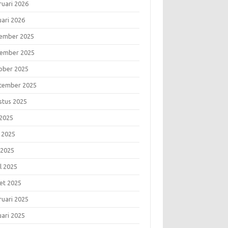
ruari 2026
uari 2026
ember 2025
ember 2025
ober 2025
tember 2025
stus 2025
 2025
i 2025
 2025
l 2025
et 2025
ruari 2025
uari 2025