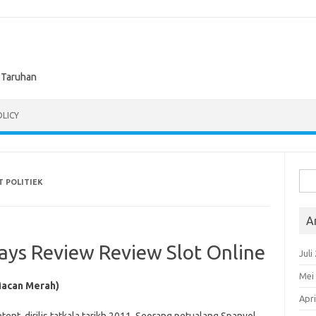
n Taruhan
OLICY
Cari
T POLITIEK
untu
A
ys Review Review Slot Online
Juli
Mei
acan Merah)
Apri