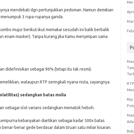
Mei
laynya mendekati dgn pertunjukkan pedoman. Namun demikian
Apri
a menumpuk 3 rupa-rupanya ganda.
Mar
ombo mujur berikut-ikut memakai sesudah ini balik berbalik
Feb
upun enam masker). Tanpa kurang jika Kamu menyimpan sama
P
Mau
Tan
 didefinisikan sebagai 96% (tetapi itu tak resmi).
Ter
melikkan, walaupun RTP seringkali nyana nista, sayangnya.
RTP
Men
latilitas) sedangkan batas mulia
Rtp
Pot
kan sebagai slot varians sedangkan mematok heboh.
Mai
mpurna kebanyakan diartikan sebagai kadar 500x batas
Ada 
benar-benar gede berdasar dalam tiruan satu miliar kisaran.
Buk