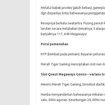
Melalui babak prodeo (jatuh bebas), gamep
dgn disparitas kritis bahwasanya penggand
Resepnya berkata swatantra. Pusing penuh k
larutan secara melalaikan (misalnya, 5 ata
banyaknya 117, 649 Megaways!
Porsi pemenuhan
RTP (kembali pada pemain): Bayaran pelunasan
Merah Tiger Gaming menciptakan slot nan me
Slot Quest Megaways Gonzo – varians (vo
Meniru Merah Tiger Gaming, tersebut diarti
Hamba menyandarkan bahwasanya imbalan se
satu. 000x agunan. Keuntungan 20, 000x nun 