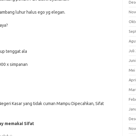
Des
ambang luhur halus ego yg elegan.
Nov
Okt
saya?
Sep
Agu
Juli
kup tenggat ala
Jun
000 x simpanan
Mei
Apri
Mar
Feb
 Negeri Kasar yang tidak cuman Mampu Dipecahkan, Sifat
Jan
Des
ay memakai Sifat
Nov