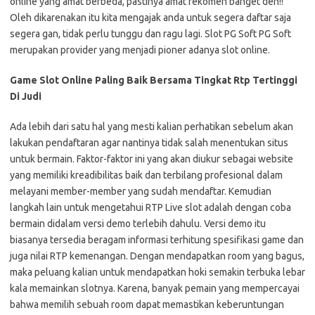
online yang amat berbeda, pastinya amat rekomen banget deh!!
Oleh dikarenakan itu kita mengajak anda untuk segera daftar saja
segera gan, tidak perlu tunggu dan ragu lagi. Slot PG Soft PG Soft
merupakan provider yang menjadi pioner adanya slot online.
Game Slot Online Paling Baik Bersama Tingkat Rtp Tertinggi
Di Judi
Ada lebih dari satu hal yang mesti kalian perhatikan sebelum akan
lakukan pendaftaran agar nantinya tidak salah menentukan situs
untuk bermain. Faktor-faktor ini yang akan diukur sebagai website
yang memiliki kreadibilitas baik dan terbilang profesional dalam
melayani member-member yang sudah mendaftar. Kemudian
langkah lain untuk mengetahui RTP Live slot adalah dengan coba
bermain didalam versi demo terlebih dahulu. Versi demo itu
biasanya tersedia beragam informasi terhitung spesifikasi game dan
juga nilai RTP kemenangan. Dengan mendapatkan room yang bagus,
maka peluang kalian untuk mendapatkan hoki semakin terbuka lebar
kala memainkan slotnya. Karena, banyak pemain yang mempercayai
bahwa memilih sebuah room dapat memastikan keberuntungan