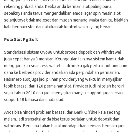
rekening pribadi anda. Ketika anda bermain slot paling baru,
sebaiknya anda terus mengendalikan emosi agar spin mesin slot
selanjutnya tidak meleset dan mudah menang. Maka dari itu, bijaklah
kala bermain slot dan lakukanlah kontrol waktu yang benar.
Pola Slot Pg Soft
Standarisasi sistem Ovo88 untuk proses deposit dan withdrawal
juga cepat hanya 3 menitan. Keunggulan lain nya sistem kami udah
menggunakan seamless wallet. Jadi bosku gak perlu repot pindahin
dana ke berbeda provider andaikan ada perpindahan permainan.
Habanero slot juga jadi pilihan provider yang waktu ini menyajikan
lebih berasal dari 120 permainan slot. Provider judi ini telah berdiri
sejak tahun 2010 dan juga menyajikan banyak support juga service
support 28 bahasa dan mata duit.
Anda bisa hindari problem berasal dari Bank Offline kala sedang
malam, jadi transaksi anda bisa terus berjalan untuk deposit dan
withdraw. Bersama kalian bakal mendapatkan sensais bermain judi