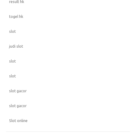
result hk
togel hk
slot
judi slot
slot
slot
slot gacor
slot gacor
Slot online