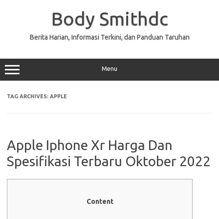
Skip
to
Body Smithdc
content
Berita Harian, Informasi Terkini, dan Panduan Taruhan
Menu
TAG ARCHIVES:
APPLE
Apple Iphone Xr Harga Dan
Spesifikasi Terbaru Oktober 2022
Content