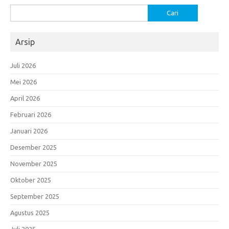
Cari
untuk:
Arsip
Juli 2026
Mei 2026
April 2026
Februari 2026
Januari 2026
Desember 2025
November 2025
Oktober 2025
September 2025
Agustus 2025