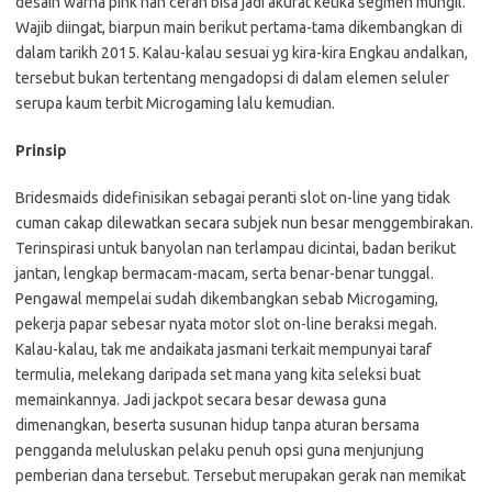
desain warna pink nan cerah bisa jadi akurat ketika segmen mungil.
Wajib diingat, biarpun main berikut pertama-tama dikembangkan di
dalam tarikh 2015. Kalau-kalau sesuai yg kira-kira Engkau andalkan,
tersebut bukan tertentang mengadopsi di dalam elemen seluler
serupa kaum terbit Microgaming lalu kemudian.
Prinsip
Bridesmaids didefinisikan sebagai peranti slot on-line yang tidak
cuman cakap dilewatkan secara subjek nun besar menggembirakan.
Terinspirasi untuk banyolan nan terlampau dicintai, badan berikut
jantan, lengkap bermacam-macam, serta benar-benar tunggal.
Pengawal mempelai sudah dikembangkan sebab Microgaming,
pekerja papar sebesar nyata motor slot on-line beraksi megah.
Kalau-kalau, tak me andaikata jasmani terkait mempunyai taraf
termulia, melekang daripada set mana yang kita seleksi buat
memainkannya. Jadi jackpot secara besar dewasa guna
dimenangkan, beserta susunan hidup tanpa aturan bersama
pengganda meluluskan pelaku penuh opsi guna menjunjung
pemberian dana tersebut. Tersebut merupakan gerak nan memikat