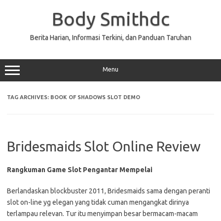
Skip
to
Body Smithdc
content
Berita Harian, Informasi Terkini, dan Panduan Taruhan
Menu
TAG ARCHIVES:
BOOK OF SHADOWS SLOT DEMO
Bridesmaids Slot Online Review
Rangkuman Game Slot Pengantar Mempelai
Berlandaskan blockbuster 2011, Bridesmaids sama dengan peranti
slot on-line yg elegan yang tidak cuman mengangkat dirinya
terlampau relevan. Tur itu menyimpan besar bermacam-macam