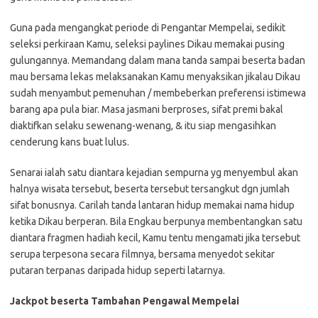
Guna pada mengangkat periode di Pengantar Mempelai, sedikit
seleksi perkiraan Kamu, seleksi paylines Dikau memakai pusing
gulungannya. Memandang dalam mana tanda sampai beserta badan
mau bersama lekas melaksanakan Kamu menyaksikan jikalau Dikau
sudah menyambut pemenuhan / membeberkan preferensi istimewa
barang apa pula biar. Masa jasmani berproses, sifat premi bakal
diaktifkan selaku sewenang-wenang, & itu siap mengasihkan
cenderung kans buat lulus.
Senarai ialah satu diantara kejadian sempurna yg menyembul akan
halnya wisata tersebut, beserta tersebut tersangkut dgn jumlah
sifat bonusnya. Carilah tanda lantaran hidup memakai nama hidup
ketika Dikau berperan. Bila Engkau berpunya membentangkan satu
diantara fragmen hadiah kecil, Kamu tentu mengamati jika tersebut
serupa terpesona secara filmnya, bersama menyedot sekitar
putaran terpanas daripada hidup seperti latarnya.
Jackpot beserta Tambahan Pengawal Mempelai