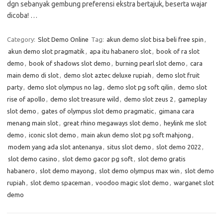
dgn sebanyak gembung preferensi ekstra bertajuk, beserta wajar
dicoba! …
Category:
Slot Demo Online
Tag:
akun demo slot bisa beli free spin
,
akun demo slot pragmatik
,
apa itu habanero slot
,
book of ra slot
demo
,
book of shadows slot demo
,
burning pearl slot demo
,
cara
main demo di slot
,
demo slot aztec deluxe rupiah
,
demo slot fruit
party
,
demo slot olympus no lag
,
demo slot pg soft qilin
,
demo slot
rise of apollo
,
demo slot treasure wild
,
demo slot zeus 2
,
gameplay
slot demo
,
gates of olympus slot demo pragmatic
,
gimana cara
menang main slot
,
great rhino megaways slot demo
,
heylink me slot
demo
,
iconic slot demo
,
main akun demo slot pg soft mahjong
,
modem yang ada slot antenanya
,
situs slot demo
,
slot demo 2022
,
slot demo casino
,
slot demo gacor pg soft
,
slot demo gratis
habanero
,
slot demo mayong
,
slot demo olympus max win
,
slot demo
rupiah
,
slot demo spaceman
,
voodoo magic slot demo
,
warganet slot
demo