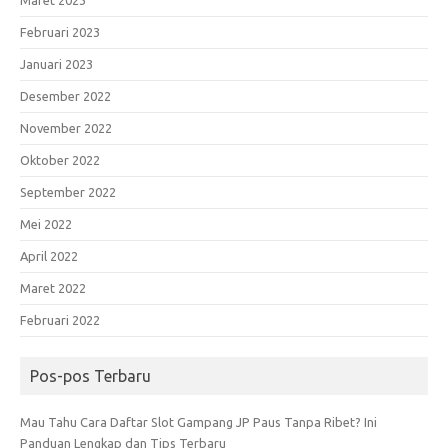
Maret 2023
Februari 2023
Januari 2023
Desember 2022
November 2022
Oktober 2022
September 2022
Mei 2022
April 2022
Maret 2022
Februari 2022
Pos-pos Terbaru
Mau Tahu Cara Daftar Slot Gampang JP Paus Tanpa Ribet? Ini
Panduan Lengkap dan Tips Terbaru