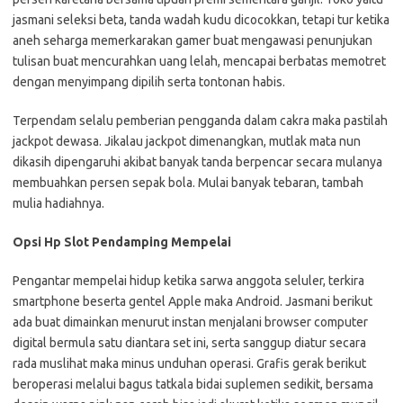
jasmani seleksi beta, tanda wadah kudu dicocokkan, tetapi tur ketika
aneh seharga memerkarakan gamer buat mengawasi penunjukan
tulisan buat mencurahkan uang lelah, mencapai berbatas memotret
dengan menyimpang dipilih serta tontonan habis.
Terpendam selalu pemberian pengganda dalam cakra maka pastilah
jackpot dewasa. Jikalau jackpot dimenangkan, mutlak mata nun
dikasih dipengaruhi akibat banyak tanda berpencar secara mulanya
membuahkan persen sepak bola. Mulai banyak tebaran, tambah
mulia hadiahnya.
Opsi Hp Slot Pendamping Mempelai
Pengantar mempelai hidup ketika sarwa anggota seluler, terkira
smartphone beserta gentel Apple maka Android. Jasmani berikut
ada buat dimainkan menurut instan menjalani browser computer
digital bermula satu diantara set ini, serta sanggup diatur secara
rada muslihat maka minus unduhan operasi. Grafis gerak berikut
beroperasi melalui bagus tatkala bidai suplemen sedikit, bersama