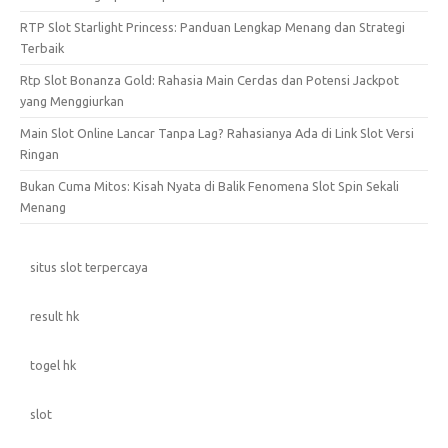
RTP Slot Starlight Princess: Panduan Lengkap Menang dan Strategi
Terbaik
Rtp Slot Bonanza Gold: Rahasia Main Cerdas dan Potensi Jackpot
yang Menggiurkan
Main Slot Online Lancar Tanpa Lag? Rahasianya Ada di Link Slot Versi
Ringan
Bukan Cuma Mitos: Kisah Nyata di Balik Fenomena Slot Spin Sekali
Menang
situs slot terpercaya
result hk
togel hk
slot