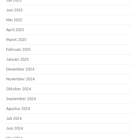
Juli 2025
Juni 2025
Mei 2025
April 2025
Maret 2025
Februari 2025
Januari 2025
Desember 2024
November 2024
Oktober 2024
September 2024
Agustus 2024
Juli 2024
Juni 2024