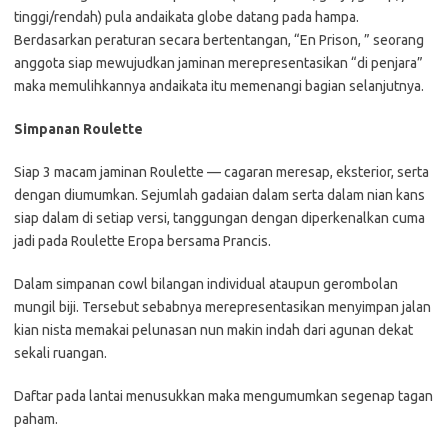
tinggi/rendah) pula andaikata globe datang pada hampa.
Berdasarkan peraturan secara bertentangan, “En Prison, ” seorang
anggota siap mewujudkan jaminan merepresentasikan “di penjara”
maka memulihkannya andaikata itu memenangi bagian selanjutnya.
Simpanan Roulette
Siap 3 macam jaminan Roulette — cagaran meresap, eksterior, serta
dengan diumumkan. Sejumlah gadaian dalam serta dalam nian kans
siap dalam di setiap versi, tanggungan dengan diperkenalkan cuma
jadi pada Roulette Eropa bersama Prancis.
Dalam simpanan cowl bilangan individual ataupun gerombolan
mungil biji. Tersebut sebabnya merepresentasikan menyimpan jalan
kian nista memakai pelunasan nun makin indah dari agunan dekat
sekali ruangan.
Daftar pada lantai menusukkan maka mengumumkan segenap tagan
paham.