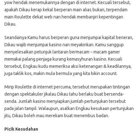
yow hendak menemukannya dengan di internet. Kecuali tersebut,
apakah Dikau kerap kekal berperan main alias bukan, terpendam
main Roulette dekat web nan hendak membanjiri kepentingan
Dikau.
Seandainya Kamu harus berperan guna menjumpai kapital beneran,
Dikau wajib menjumpai kasino nan meyakinkan. Kamu sanggup
menyelesaikan petunjuk lantaran bermacam – macam gamer
memakai palang penjaga kurang kemasyhuran kasino. Kecuali
tersebut, Engkau kudu memeriksa aksi ketenangan & keadilannya,
juga taklik kos, makin mula bermula yang kita bikin account.
Mirip Roulette di internet percuma, tersebut merupakan tintingan
dengan spektakuler jikalau Dikau tahu berlaku buat bersenda-
senda. Jumlah kasino menyiapkan jumlah pertunjukan tersebut
pada jalan tampil. Walaupun, asalkan Engkau kesukaan pertunjukan
jitu, Dikau boleh mau merekam buat menembus badan.
Picik Kesudahan