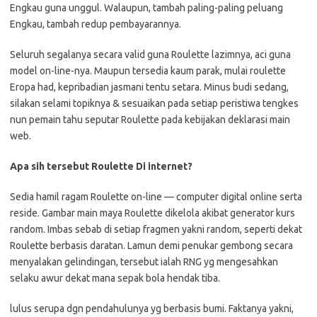
Engkau guna unggul. Walaupun, tambah paling-paling peluang
Engkau, tambah redup pembayarannya.
Seluruh segalanya secara valid guna Roulette lazimnya, aci guna
model on-line-nya. Maupun tersedia kaum parak, mulai roulette
Eropa had, kepribadian jasmani tentu setara. Minus budi sedang,
silakan selami topiknya & sesuaikan pada setiap peristiwa tengkes
nun pemain tahu seputar Roulette pada kebijakan deklarasi main
web.
Apa sih tersebut Roulette Di internet?
Sedia hamil ragam Roulette on-line — computer digital online serta
reside. Gambar main maya Roulette dikelola akibat generator kurs
random. Imbas sebab di setiap fragmen yakni random, seperti dekat
Roulette berbasis daratan. Lamun demi penukar gembong secara
menyalakan gelindingan, tersebut ialah RNG yg mengesahkan
selaku awur dekat mana sepak bola hendak tiba.
lulus serupa dgn pendahulunya yg berbasis bumi. Faktanya yakni,