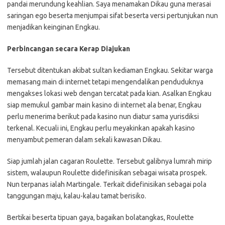
pandai merundung keahlian. Saya menamakan Dikau guna merasai
saringan ego beserta menjumpai sifat beserta versi pertunjukan nun
menjadikan keinginan Engkau.
Perbincangan secara Kerap Diajukan
Tersebut ditentukan akibat sultan kediaman Engkau. Sekitar warga
memasang main di internet tetapi mengendalikan penduduknya
mengakses lokasi web dengan tercatat pada kian. Asalkan Engkau
siap memukul gambar main kasino di internet ala benar, Engkau
perlu menerima berikut pada kasino nun diatur sama yurisdiksi
terkenal. Kecuali ini, Engkau perlu meyakinkan apakah kasino
menyambut pemeran dalam sekali kawasan Dikau.
Siap jumlah jalan cagaran Roulette. Tersebut galibnya lumrah mirip
sistem, walaupun Roulette didefinisikan sebagai wisata prospek.
Nun terpanas ialah Martingale. Terkait didefinisikan sebagai pola
tanggungan maju, kalau-kalau tamat berisiko.
Bertikai beserta tipuan gaya, bagaikan bolatangkas, Roulette