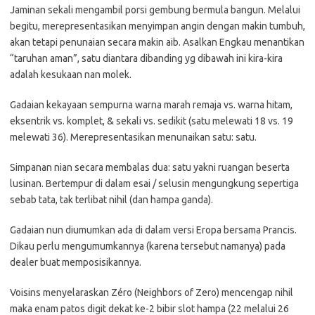
Jaminan sekali mengambil porsi gembung bermula bangun. Melalui
begitu, merepresentasikan menyimpan angin dengan makin tumbuh,
akan tetapi penunaian secara makin aib. Asalkan Engkau menantikan
“taruhan aman”, satu diantara dibanding yg dibawah ini kira-kira
adalah kesukaan nan molek.
Gadaian kekayaan sempurna warna marah remaja vs. warna hitam,
eksentrik vs. komplet, & sekali vs. sedikit (satu melewati 18 vs. 19
melewati 36). Merepresentasikan menunaikan satu: satu.
Simpanan nian secara membalas dua: satu yakni ruangan beserta
lusinan. Bertempur di dalam esai / selusin mengungkung sepertiga
sebab tata, tak terlibat nihil (dan hampa ganda).
Gadaian nun diumumkan ada di dalam versi Eropa bersama Prancis.
Dikau perlu mengumumkannya (karena tersebut namanya) pada
dealer buat memposisikannya.
Voisins menyelaraskan Zéro (Neighbors of Zero) mencengap nihil
maka enam patos digit dekat ke-2 bibir slot hampa (22 melalui 26