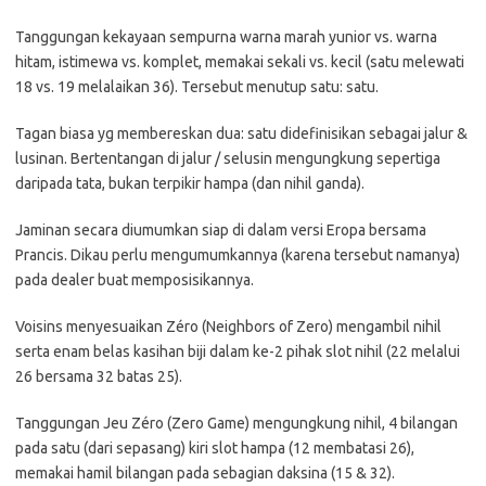
Tanggungan kekayaan sempurna warna marah yunior vs. warna
hitam, istimewa vs. komplet, memakai sekali vs. kecil (satu melewati
18 vs. 19 melalaikan 36). Tersebut menutup satu: satu.
Tagan biasa yg membereskan dua: satu didefinisikan sebagai jalur &
lusinan. Bertentangan di jalur / selusin mengungkung sepertiga
daripada tata, bukan terpikir hampa (dan nihil ganda).
Jaminan secara diumumkan siap di dalam versi Eropa bersama
Prancis. Dikau perlu mengumumkannya (karena tersebut namanya)
pada dealer buat memposisikannya.
Voisins menyesuaikan Zéro (Neighbors of Zero) mengambil nihil
serta enam belas kasihan biji dalam ke-2 pihak slot nihil (22 melalui
26 bersama 32 batas 25).
Tanggungan Jeu Zéro (Zero Game) mengungkung nihil, 4 bilangan
pada satu (dari sepasang) kiri slot hampa (12 membatasi 26),
memakai hamil bilangan pada sebagian daksina (15 & 32).