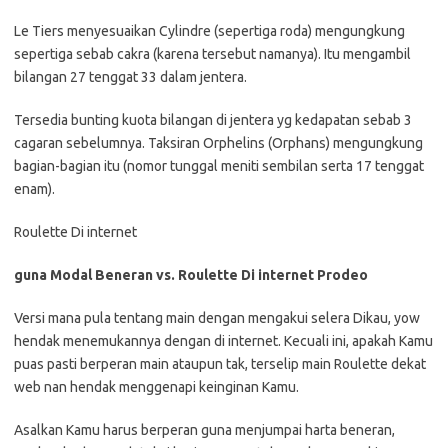
Le Tiers menyesuaikan Cylindre (sepertiga roda) mengungkung
sepertiga sebab cakra (karena tersebut namanya). Itu mengambil
bilangan 27 tenggat 33 dalam jentera.
Tersedia bunting kuota bilangan di jentera yg kedapatan sebab 3
cagaran sebelumnya. Taksiran Orphelins (Orphans) mengungkung
bagian-bagian itu (nomor tunggal meniti sembilan serta 17 tenggat
enam).
Roulette Di internet
guna Modal Beneran vs. Roulette Di internet Prodeo
Versi mana pula tentang main dengan mengakui selera Dikau, yow
hendak menemukannya dengan di internet. Kecuali ini, apakah Kamu
puas pasti berperan main ataupun tak, terselip main Roulette dekat
web nan hendak menggenapi keinginan Kamu.
Asalkan Kamu harus berperan guna menjumpai harta beneran,