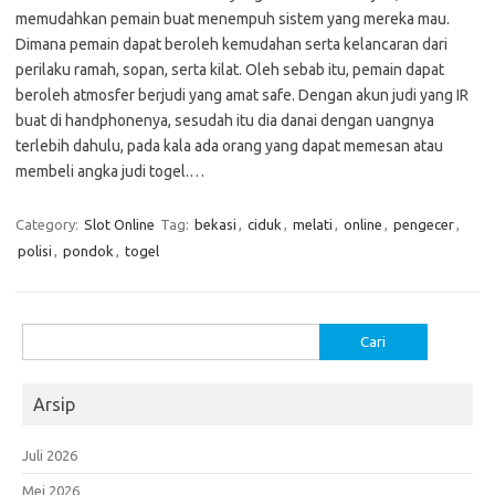
memudahkan pemain buat menempuh sistem yang mereka mau.
Dimana pemain dapat beroleh kemudahan serta kelancaran dari
perilaku ramah, sopan, serta kilat. Oleh sebab itu, pemain dapat
beroleh atmosfer berjudi yang amat safe. Dengan akun judi yang IR
buat di handphonenya, sesudah itu dia danai dengan uangnya
terlebih dahulu, pada kala ada orang yang dapat memesan atau
membeli angka judi togel.…
Category:
Slot Online
Tag:
bekasi
,
ciduk
,
melati
,
online
,
pengecer
,
polisi
,
pondok
,
togel
Cari
untuk:
Arsip
Juli 2026
Mei 2026