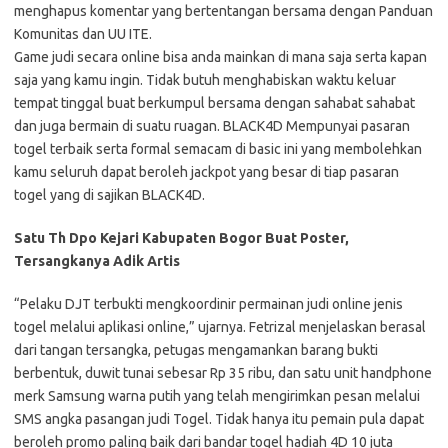
menghapus komentar yang bertentangan bersama dengan Panduan
Komunitas dan UU ITE.
Game judi secara online bisa anda mainkan di mana saja serta kapan
saja yang kamu ingin. Tidak butuh menghabiskan waktu keluar
tempat tinggal buat berkumpul bersama dengan sahabat sahabat
dan juga bermain di suatu ruagan. BLACK4D Mempunyai pasaran
togel terbaik serta formal semacam di basic ini yang membolehkan
kamu seluruh dapat beroleh jackpot yang besar di tiap pasaran
togel yang di sajikan BLACK4D.
Satu Th Dpo Kejari Kabupaten Bogor Buat Poster,
Tersangkanya Adik Artis
“Pelaku DJT terbukti mengkoordinir permainan judi online jenis
togel melalui aplikasi online,” ujarnya. Fetrizal menjelaskan berasal
dari tangan tersangka, petugas mengamankan barang bukti
berbentuk, duwit tunai sebesar Rp 35 ribu, dan satu unit handphone
merk Samsung warna putih yang telah mengirimkan pesan melalui
SMS angka pasangan judi Togel. Tidak hanya itu pemain pula dapat
beroleh promo paling baik dari bandar togel hadiah 4D 10 juta