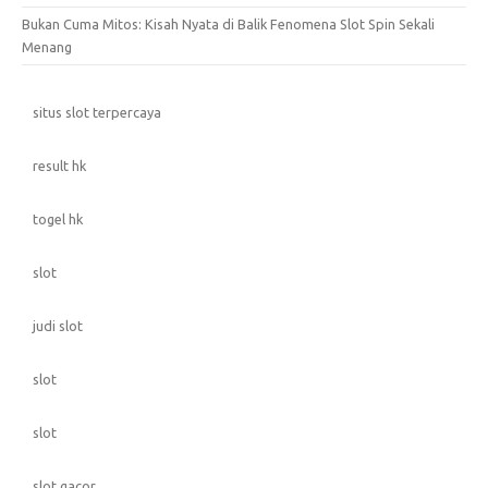
Bukan Cuma Mitos: Kisah Nyata di Balik Fenomena Slot Spin Sekali
Menang
situs slot terpercaya
result hk
togel hk
slot
judi slot
slot
slot
slot gacor