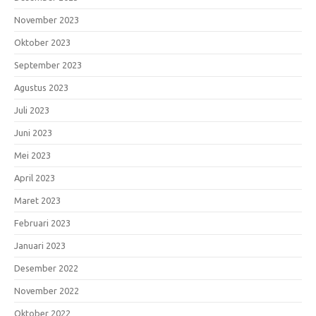
November 2023
Oktober 2023
September 2023
Agustus 2023
Juli 2023
Juni 2023
Mei 2023
April 2023
Maret 2023
Februari 2023
Januari 2023
Desember 2022
November 2022
Oktober 2022