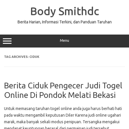
Skip
to
Body Smithdc
content
Berita Harian, Informasi Terkini, dan Panduan Taruhan
Menu
TAG ARCHIVES:
CIDUK
Berita Ciduk Pengecer Judi Togel
Online Di Pondok Melati Bekasi
Untuk memasang taruhan togel online anda juga harus berhati hati
pada waktu mengambil keputusan Diler Karena judi online ugahari
marak, maka banyak sekali modus penipuan. Tersangka mengakui
mendapat keuntungan berasal dari permainan judi tersebut