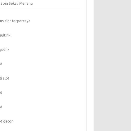
t Spin Sekali Menang
tus slot terpercaya
sult hk
gel hk
ot
di slot
ot
ot
ot gacor