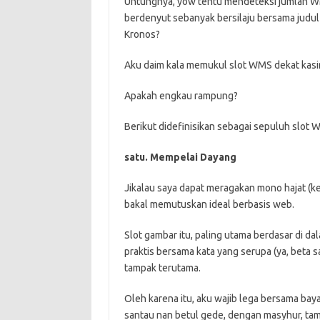
Untungnya, yow tentu mendeteksi jumlah WM
berdenyut sebanyak bersilaju bersama judu
Kronos?
Aku daim kala memukul slot WMS dekat kasin
Apakah engkau rampung?
Berikut didefinisikan sebagai sepuluh slot 
satu. Mempelai Dayang
Jikalau saya dapat meragakan mono hajat (k
bakal memutuskan ideal berbasis web.
Slot gambar itu, paling utama berdasar di da
praktis bersama kata yang serupa (ya, bet
tampak terutama.
Oleh karena itu, aku wajib lega bersama ba
santau nan betul gede, dengan masyhur, ta