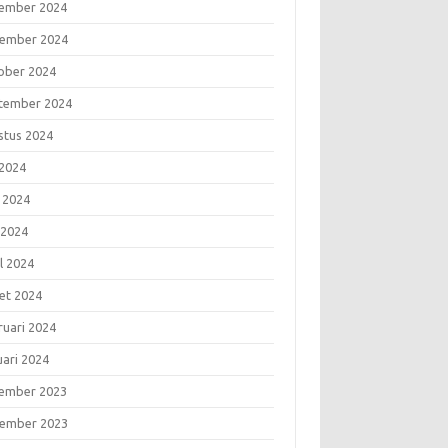
ember 2024
ember 2024
ober 2024
tember 2024
stus 2024
 2024
i 2024
 2024
l 2024
et 2024
ruari 2024
uari 2024
ember 2023
ember 2023