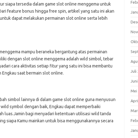
Feb
r siapa tersedia dalam game slot online menggema untuk
 feature bonus hingga free spin, artikel yang satu ini akan
Jan
ntuk dapat melakukan permainan slot online serta lebih
Des
Nov
Okt
ne menggema mampu beraneka bergantung atas permainan
Sep
miliki dengan slot online menggema adalah wild simbol, tebar
Agu
dari cara aktivitas setiap fitur yang satu ini bisa membantu
Juli
ngkau saat bermain slot online.
Jun
Mei
bah simbol lainnya di dalam game slot online guna menyusun
Apri
wild symbol dengan baik, Engkau dapat memperbaiki
Mar
 luas.Jamin bagi menyadari ketentuan utilisasi wild tanda
aring siapa Kamu mainkan untuk bisa menggunakannya secara
Feb
Jan