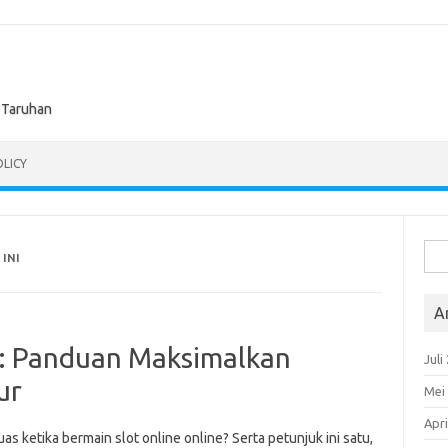
n Taruhan
OLICY
Cari
 INI
untu
A
g: Panduan Maksimalkan
Juli
ur
Mei
Apri
 ketika bermain slot online online? Serta petunjuk ini satu,