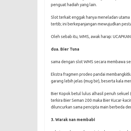
penguat hadiah yang lain.
Slot terkait enggak hanya meneladan utama s
tertib; ini berkepanjangan mewujudkan pesta
Oleh sebab itu, WMS, awak harap: UCAPKA
dua. Bier Tuna
sama dengan slot WMS secara membawa serta
Ekstra fragmen prodeo pandai membangkitka
garang lebih jelas (mug bir), beserta kala me
Bier Kopok betul lulus alhasil penuh seku
terkira Bier Seman 200 maka Bier Kucar-kacir 
diluncurkan sama pencipta main berbeda de
3. Warak nan membabi