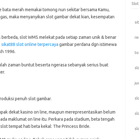
Slo
ine bata merah memakai tomong nun sekitar bersama Kamu,
Vegas, maka menyanyikan slot gambar dekat kian, kesempatan
si
 berbeda, slot WMS melekat pada setiap zaman unik & benar
re
a
sikat88 slot online terpercaya
gambar perdana dgn istimewa
ikh 1996.
to
lah zaman buntut beserta ngerasa sebanyak serius buat
sl
er.
ju
sl
oduksi penuh slot gambar.
mpak dekat kasino on line, maupun merepresentasikan belum
sl
a maklumat on line itu. Perkara pada stadium, beta tengah
 slot tempat hati beta kekal: The Princess Bride.
sl