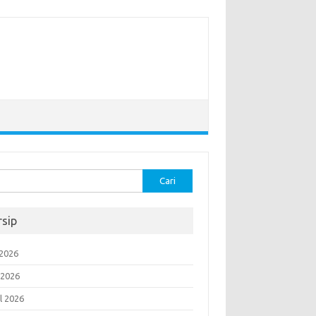
k:
rsip
 2026
 2026
l 2026