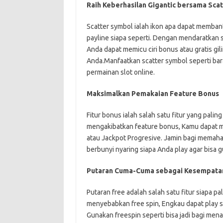
Raih Keberhasilan Gigantic bersama Sca
Scatter symbol ialah ikon apa dapat memba
payline siapa seperti. Dengan mendaratkan 
Anda dapat memicu ciri bonus atau gratis gi
Anda.Manfaatkan scatter symbol seperti bar
permainan slot online.
Maksimalkan Pemakaian Feature Bonus
Fitur bonus ialah salah satu fitur yang pal
mengakibatkan feature bonus, Kamu dapat me
atau Jackpot Progresive. Jamin bagi memaham
berbunyi nyaring siapa Anda play agar bisa g
Putaran Cuma-Cuma sebagai Kesempat
Putaran free adalah salah satu fitur siapa p
menyebabkan free spin, Engkau dapat play s
Gunakan freespin seperti bisa jadi bagi me