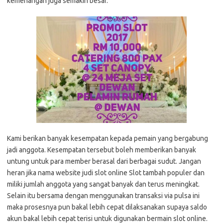
kemenangan juga semakin besar.
Kami berikan banyak kesempatan kepada pemain yang bergabung
jadi anggota. Kesempatan tersebut boleh memberikan banyak
untung untuk para member berasal dari berbagai sudut. Jangan
heran jika nama website judi slot online Slot tambah populer dan
miliki jumlah anggota yang sangat banyak dan terus meningkat.
Selain itu bersama dengan menggunakan transaksi via pulsa ini
maka prosesnya pun bakal lebih cepat dilaksanakan supaya saldo
akun bakal lebih cepat terisi untuk digunakan bermain slot online.