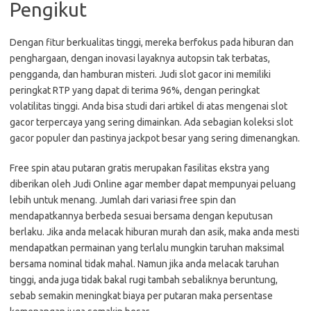
Pengikut
Dengan fitur berkualitas tinggi, mereka berfokus pada hiburan dan
penghargaan, dengan inovasi layaknya autopsin tak terbatas,
pengganda, dan hamburan misteri. Judi slot gacor ini memiliki
peringkat RTP yang dapat di terima 96%, dengan peringkat
volatilitas tinggi. Anda bisa studi dari artikel di atas mengenai slot
gacor terpercaya yang sering dimainkan. Ada sebagian koleksi slot
gacor populer dan pastinya jackpot besar yang sering dimenangkan.
Free spin atau putaran gratis merupakan fasilitas ekstra yang
diberikan oleh Judi Online agar member dapat mempunyai peluang
lebih untuk menang. Jumlah dari variasi free spin dan
mendapatkannya berbeda sesuai bersama dengan keputusan
berlaku. Jika anda melacak hiburan murah dan asik, maka anda mesti
mendapatkan permainan yang terlalu mungkin taruhan maksimal
bersama nominal tidak mahal. Namun jika anda melacak taruhan
tinggi, anda juga tidak bakal rugi tambah sebaliknya beruntung,
sebab semakin meningkat biaya per putaran maka persentase