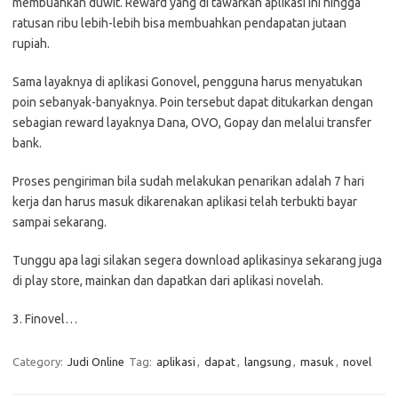
membuahkan duwit. Reward yang di tawarkan aplikasi ini hingga
ratusan ribu lebih-lebih bisa membuahkan pendapatan jutaan
rupiah.
Sama layaknya di aplikasi Gonovel, pengguna harus menyatukan
poin sebanyak-banyaknya. Poin tersebut dapat ditukarkan dengan
sebagian reward layaknya Dana, OVO, Gopay dan melalui transfer
bank.
Proses pengiriman bila sudah melakukan penarikan adalah 7 hari
kerja dan harus masuk dikarenakan aplikasi telah terbukti bayar
sampai sekarang.
Tunggu apa lagi silakan segera download aplikasinya sekarang juga
di play store, mainkan dan dapatkan dari aplikasi novelah.
3. Finovel…
Category:
Judi Online
Tag:
aplikasi
,
dapat
,
langsung
,
masuk
,
novel