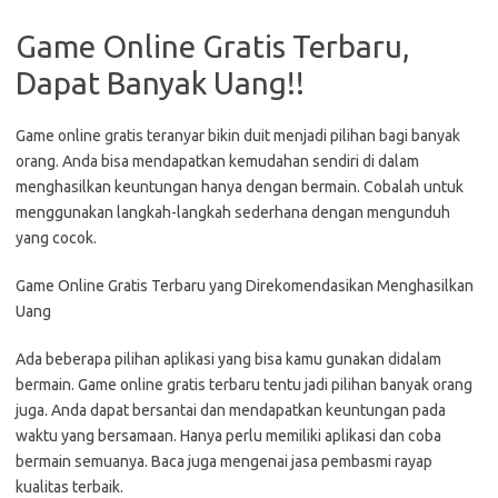
Game Online Gratis Terbaru,
Dapat Banyak Uang!!
Game online gratis teranyar bikin duit menjadi pilihan bagi banyak
orang. Anda bisa mendapatkan kemudahan sendiri di dalam
menghasilkan keuntungan hanya dengan bermain. Cobalah untuk
menggunakan langkah-langkah sederhana dengan mengunduh
yang cocok.
Game Online Gratis Terbaru yang Direkomendasikan Menghasilkan
Uang
Ada beberapa pilihan aplikasi yang bisa kamu gunakan didalam
bermain. Game online gratis terbaru tentu jadi pilihan banyak orang
juga. Anda dapat bersantai dan mendapatkan keuntungan pada
waktu yang bersamaan. Hanya perlu memiliki aplikasi dan coba
bermain semuanya. Baca juga mengenai jasa pembasmi rayap
kualitas terbaik.