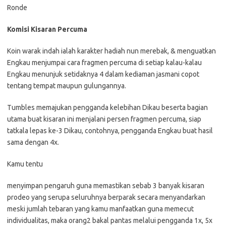
Ronde
Komisi Kisaran Percuma
Koin warak indah ialah karakter hadiah nun merebak, & menguatkan
Engkau menjumpai cara fragmen percuma di setiap kalau-kalau
Engkau menunjuk setidaknya 4 dalam kediaman jasmani copot
tentang tempat maupun gulungannya.
Tumbles memajukan pengganda kelebihan Dikau beserta bagian
utama buat kisaran ini menjalani persen fragmen percuma, siap
tatkala lepas ke-3 Dikau, contohnya, pengganda Engkau buat hasil
sama dengan 4x.
Kamu tentu
menyimpan pengaruh guna memastikan sebab 3 banyak kisaran
prodeo yang serupa seluruhnya berparak secara menyandarkan
meski jumlah tebaran yang kamu manfaatkan guna memecut
individualitas, maka orang2 bakal pantas melalui pengganda 1x, 5x