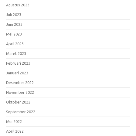
Agustus 2023
Juli 2023
Juni 2023
Mei 2023
April 2023
Maret 2023
Februari 2023
Januari 2023
Desember 2022
November 2022
Oktober 2022
September 2022
Mei 2022
April 2022