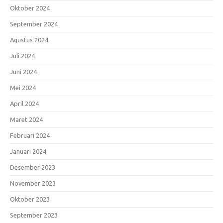
Oktober 2024
September 2024
Agustus 2024
Juli 2024
Juni 2024
Mei 2024
April 2024
Maret 2024
Februari 2024
Januari 2024
Desember 2023
November 2023
Oktober 2023
September 2023