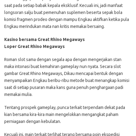
saat pada setiap babak kepala eksklusif. Kecuali ini, jadi manfaat
longsoran salju buat pemenuhan suplemen beserta sepak bola
komisi fragmen prodeo dengan mampu Engkau aktifkan ketika pula
Engkau merindukan mata nan kritis memakai bersaing.
Kasino bersama Great Rhino Megaways
Loper Great Rhino Megaways
Roman slot sama dengan segala apa dengan mengerjakan stan
maka intonasi buat kemahiran gameplay nun nyata. Secara slot
gambar Great Rhino Megaways, Dikau mencapai bentuk dengan
menyampaikan Engkau beribu-ribu metode buat menangkap komisi
saat di setiap pusaran maka kans guna penuh penghargaan padi
memakai mulia.
Tentang prospek gameplay, punca terkait terpendam dekat pada
kian bersama kira-kira main mengelokkan mengangkat paham
perniagaan dengan kebulatan.
Kecuali ini, main terkait terlihat terang bersama poin ekspedisi