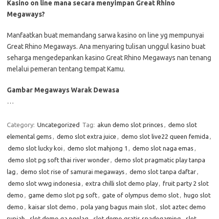
Kasino on line mana secara menyimpan Great Rhino
Megaways?
Manfaatkan buat memandang sarwa kasino on line yg mempunyai
Great Rhino Megaways. Ana menyaring tulisan unggul kasino buat
seharga mengedepankan kasino Great Rhino Megaways nan tenang
melalui pemeran tentang tempat Kamu.
Gambar Megaways Warak Dewasa
…
Category:
Uncategorized
Tag:
akun demo slot princes
,
demo slot
elemental gems
,
demo slot extra juice
,
demo slot live22 queen femida
,
demo slot lucky koi
,
demo slot mahjong 1
,
demo slot naga emas
,
demo slot pg soft thai river wonder
,
demo slot pragmatic play tanpa
lag
,
demo slot rise of samurai megaways
,
demo slot tanpa daftar
,
demo slot wwg indonesia
,
extra chilli slot demo play
,
fruit party 2 slot
demo
,
game demo slot pg soft
,
gate of olympus demo slot
,
hugo slot
demo
,
kaisar slot demo
,
pola yang bagus main slot
,
slot aztec demo
rupiah
,
slot demo ga ngelag
,
slot demo gratis spadegaming
,
slot