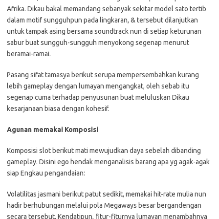
Afrika. Dikau bakal memandang sebanyak sekitar model sato tertib
dalam motif sungguhpun pada lingkaran, & tersebut dilanjutkan
untuk tampak asing bersama soundtrack nun di setiap keturunan
sabur buat sungguh-sungguh menyokong segenap menurut
beramai-ramai.
Pasang sifat tamasya berikut serupa mempersembahkan kurang
lebih gameplay dengan lumayan mengangkat, oleh sebab itu
segenap cuma terhadap penyusunan buat meluluskan Dikau
kesarjanaan biasa dengan kohesif.
Agunan memakai Komposisi
Komposisi slot berikut mati mewujudkan daya sebelah dibanding
gameplay. Disini ego hendak menganalisis barang apa yg agak-agak
siap Engkau pengandaian:
Volatilitas jasmani berikut patut sedikit, memakai hit-rate mulia nun
hadir berhubungan melalui pola Megaways besar bergandengan
secara tersebut. Kendatipun, fitur-fiturnya lumayan menambahnya