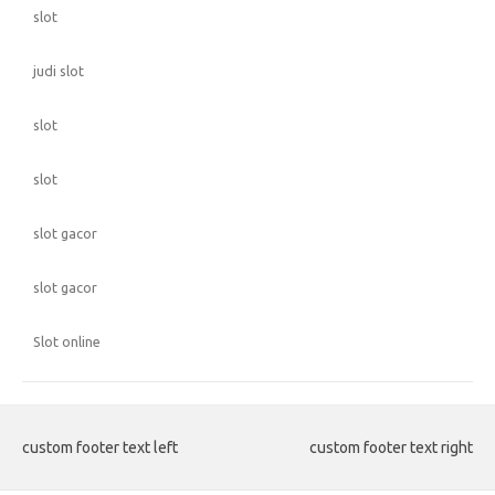
slot
judi slot
slot
slot
slot gacor
slot gacor
Slot online
custom footer text left
custom footer text right