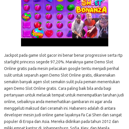
Jackpot pada game slot gacor ini benar benar progressive serta rtp
starlight princess segede 97,20%. Maraknya game Demo Slot
Online gratis pada mesin pelacakan google tentu menjadi perihal
sulit untuk separuh agen Demo Slot Online gratis, dikarenakan
semakin banyak agen slot semakin sulit pula pemain menentukan
agen Demo Slot Online gratis. Cara paling baik bila anda bagi
pertanyaan untuk melacak tempat untuk menempatkan taruhan judi
online, sebaiknya anda memerhatikan gambaran ini agar anda
menggeluti maksud dari ceramah ini. Habanero adalah di antara
developer mesin judi online game layaknya Fa Cai Shen dan sangat
populer di Eropa dan Asia. Mereka didirikan pada tahun 2012 dan
miliki empat kantor di Johannesburg, Sofia, Kiev, dan Manila,