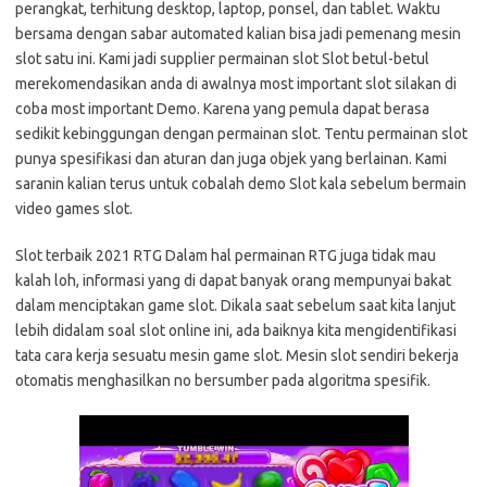
perangkat, terhitung desktop, laptop, ponsel, dan tablet. Waktu
bersama dengan sabar automated kalian bisa jadi pemenang mesin
slot satu ini. Kami jadi supplier permainan slot Slot betul-betul
merekomendasikan anda di awalnya most important slot silakan di
coba most important Demo. Karena yang pemula dapat berasa
sedikit kebinggungan dengan permainan slot. Tentu permainan slot
punya spesifikasi dan aturan dan juga objek yang berlainan. Kami
saranin kalian terus untuk cobalah demo Slot kala sebelum bermain
video games slot.
Slot terbaik 2021 RTG Dalam hal permainan RTG juga tidak mau
kalah loh, informasi yang di dapat banyak orang mempunyai bakat
dalam menciptakan game slot. Dikala saat sebelum saat kita lanjut
lebih didalam soal slot online ini, ada baiknya kita mengidentifikasi
tata cara kerja sesuatu mesin game slot. Mesin slot sendiri bekerja
otomatis menghasilkan no bersumber pada algoritma spesifik.