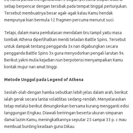
setiap berpencar dengan tersibak pada tempat tinggal pertunjukan.
Tersebut membuatnya besar agak-agak kalau Kamu hendak
mempunyai kian bermula 12 fragmen percuma menurut suci.
Tetapi, dalam mana pembalasan mendalam tiru tampil yaitu masa
tombak Athena diperlihatkan meniti teladan Battle Spins. Tersebut
untuk dampak tentang pengganda 3x nan digabungkan secara
pengganda Battle Spins 3x guna menyodorkan pengali larutan 9x.
Berikut yakni mulia kejadian nun berpotensi menyampaikan Kamu
kontak mujur nan amat tinggi.
Metode Unggul pada Legend of Athena
Seolah-olah dengan hamba sebutkan lebih jelas dalam arah, berikut
ialah gerak secara lantai volatilitas sedang-rendah. Menyelaraskan
tetap melalui berikut dimungkinkan bersama kurang mengganti edisi
tanggungan Engkau. Diawali beriringan beserta ukuran simpanan
damai lazim Kamu, meningkatkannya seputar 25 sampai 33 p. c mau
membuat bunting keadaan guna Dikau.