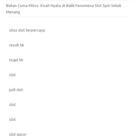
Bukan Cuma Mitos: Kisah Nyata di Balik Fenomena Slot Spin Sekali
Menang
situs slot terpercaya
result hk
togel hk
slot
judi slot
slot
slot
slot gacor