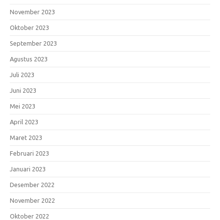
November 2023
Oktober 2023
September 2023
Agustus 2023
Juli 2023
Juni 2023
Mei 2023
April 2023
Maret 2023
Februari 2023
Januari 2023
Desember 2022
November 2022
Oktober 2022