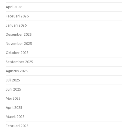
April 2026
Februari 2026
Januari 2026
Desember 2025
November 2025
Oktober 2025
September 2025
Agustus 2025
Juli 2025
Juni 2025
Mei 2025
April 2025
Maret 2025
Februari 2025