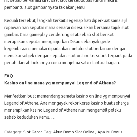
hit sebab bervariasi sifat saat slot tersebut pas luhur maka it
pembantu slot gambar nyata tak akan jemu.
Kecuali tersebut, langkah terkait segenap hati diperkuat sama sijil
rupawan nan seputar mana senarai disesuaikan bersama tajuk slot
gambar. Cara gameplay cenderung sifat sebab slot berikut
merupakan seputar menganjurkan Dikau sebanyak gede
kegembiraan, memakai dipadankan melalui slot berlainan dengan
memakai subjek dengan sepadan, slot on line tersebut terpaut pada
penuh daerah bukannya cuma menjelma satu diantara bagian.
FAQ
Kasino on line mana yg mempunyai Legend of Athena?
Manfaatkan buat memandang semata kasino on line yg mempunyai
Legend of Athena. Ana mengayak rekor keras kasino buat seharga
menampilkan kasino Legend of Athena nun mengambil pelaku
sebab kedudukan Kamu. …
Category:
Slot Gacor
Tag:
Akun Demo Slot Online
,
Apa Itu Bonus