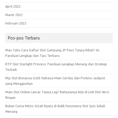
April 2022
Maret 2022
Februari 2022
Pos-pos Terbaru
Mau Tahu Cara Daftar Slot Gampang JP Paus Tanpa Ribet? Ini
Panduan Lengkap dan Tips Terbaru
RTP Slot Starlight Princess: Panduan Lengkap Menang dan Strategi
Terbaik
Rtp Slot Bonanza Gold: Rahasia Main Cerdas dan Potensi Jackpot
yang Menggiurkan
Main Slot Online Lancar Tanpa Lag? Rahasianya Ada di Link Slot Versi
Ringan
Bukan Cuma Mitos: Kisah Nyata di Balik Fenomena Slot Spin Sekali
Menang