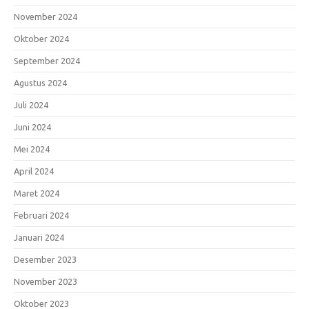
November 2024
Oktober 2024
September 2024
Agustus 2024
Juli 2024
Juni 2024
Mei 2024
April 2024
Maret 2024
Februari 2024
Januari 2024
Desember 2023
November 2023
Oktober 2023