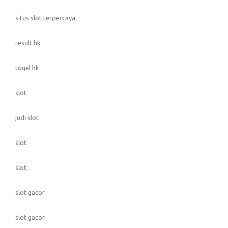
situs slot terpercaya
result hk
togel hk
slot
judi slot
slot
slot
slot gacor
slot gacor