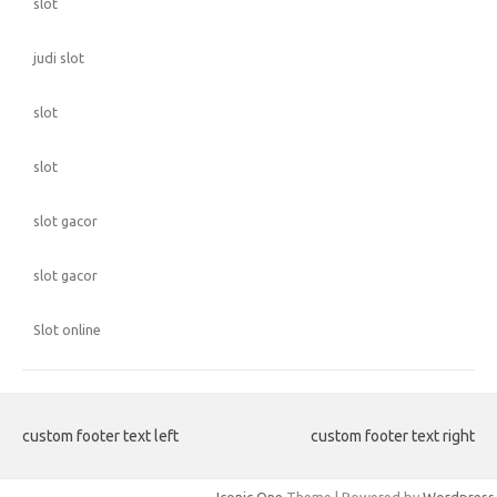
slot
judi slot
slot
slot
slot gacor
slot gacor
Slot online
custom footer text left
custom footer text right