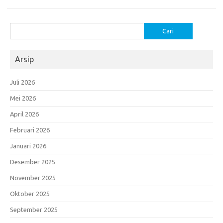
Cari
untuk:
Arsip
Juli 2026
Mei 2026
April 2026
Februari 2026
Januari 2026
Desember 2025
November 2025
Oktober 2025
September 2025