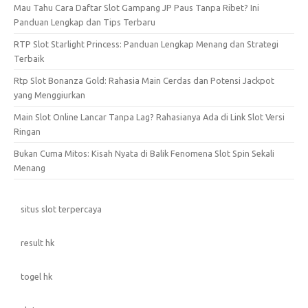
Mau Tahu Cara Daftar Slot Gampang JP Paus Tanpa Ribet? Ini
Panduan Lengkap dan Tips Terbaru
RTP Slot Starlight Princess: Panduan Lengkap Menang dan Strategi
Terbaik
Rtp Slot Bonanza Gold: Rahasia Main Cerdas dan Potensi Jackpot
yang Menggiurkan
Main Slot Online Lancar Tanpa Lag? Rahasianya Ada di Link Slot Versi
Ringan
Bukan Cuma Mitos: Kisah Nyata di Balik Fenomena Slot Spin Sekali
Menang
situs slot terpercaya
result hk
togel hk