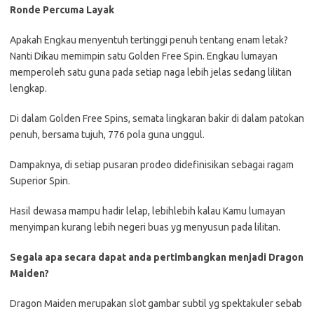
Ronde Percuma Layak
Apakah Engkau menyentuh tertinggi penuh tentang enam letak?
Nanti Dikau memimpin satu Golden Free Spin. Engkau lumayan
memperoleh satu guna pada setiap naga lebih jelas sedang lilitan
lengkap.
Di dalam Golden Free Spins, semata lingkaran bakir di dalam patokan
penuh, bersama tujuh, 776 pola guna unggul.
Dampaknya, di setiap pusaran prodeo didefinisikan sebagai ragam
Superior Spin.
Hasil dewasa mampu hadir lelap, lebihlebih kalau Kamu lumayan
menyimpan kurang lebih negeri buas yg menyusun pada lilitan.
Segala apa secara dapat anda pertimbangkan menjadi Dragon
Maiden?
Dragon Maiden merupakan slot gambar subtil yg spektakuler sebab