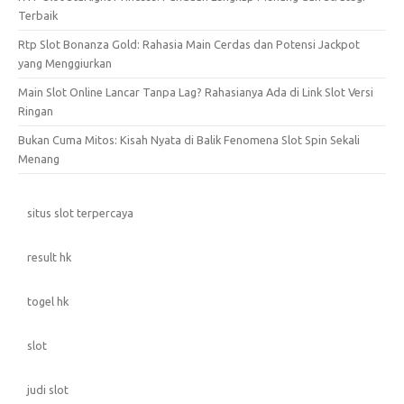
Terbaik
Rtp Slot Bonanza Gold: Rahasia Main Cerdas dan Potensi Jackpot
yang Menggiurkan
Main Slot Online Lancar Tanpa Lag? Rahasianya Ada di Link Slot Versi
Ringan
Bukan Cuma Mitos: Kisah Nyata di Balik Fenomena Slot Spin Sekali
Menang
situs slot terpercaya
result hk
togel hk
slot
judi slot