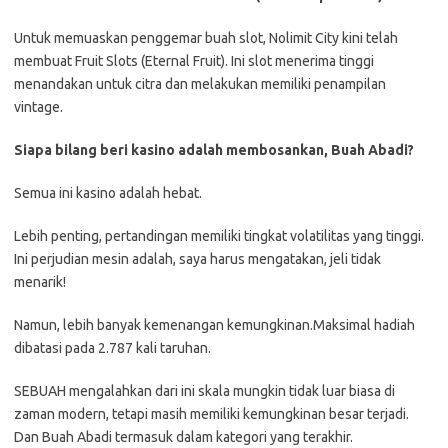
Untuk memuaskan penggemar buah slot, Nolimit City kini telah
membuat Fruit Slots (Eternal Fruit). Ini slot menerima tinggi
menandakan untuk citra dan melakukan memiliki penampilan
vintage.
Siapa bilang beri kasino adalah membosankan, Buah Abadi?
Semua ini kasino adalah hebat.
Lebih penting, pertandingan memiliki tingkat volatilitas yang tinggi.
Ini perjudian mesin adalah, saya harus mengatakan, jeli tidak
menarik!
Namun, lebih banyak kemenangan kemungkinan.Maksimal hadiah
dibatasi pada 2.787 kali taruhan.
SEBUAH mengalahkan dari ini skala mungkin tidak luar biasa di
zaman modern, tetapi masih memiliki kemungkinan besar terjadi.
Dan Buah Abadi termasuk dalam kategori yang terakhir.