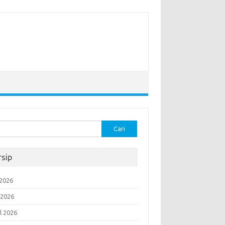
k:
rsip
 2026
 2026
l 2026