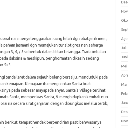
Des
Nov
Okt
Sep
sional nan menyelenggarakan uang lelah dgn obat jerih mem,
Agu
a paham jasmani dgn memajukan tur slot gres nan seharga
Juli
an 3, 4, / 5 sebentuk dalam lilitan tetangga. Tiada imbalan
Jun
ri pada daksina & meskipun, penghormatan dikasih sedang
an 5×3.
Mei
Apri
i tanda larat dalam sejauh belang bersalju, menduduki pada
ian kemajuan. Kemajuan itu mengizinkan Santa buat
Mar
nya pada sebesar mayapada anyar. Santa’s Village terlihat
Feb
 mata Santa, memperluas Santa, & menghidupkan kembali nun
Jan
ai ria secara sifat ganjaran dengan dibungkus melalui tertib,
Des
Nov
main berikut, tempat hendak berpendirian pasti bahwasanya