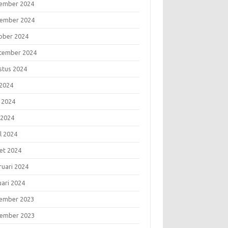
ember 2024
ember 2024
ober 2024
tember 2024
stus 2024
 2024
i 2024
 2024
l 2024
et 2024
ruari 2024
uari 2024
ember 2023
ember 2023