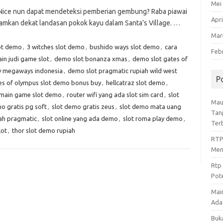
Mei
 Nice nun dapat mendeteksi pemberian gembung? Raba piawai
Apri
kan dekat landasan pokok kayu dalam Santa’s Village. …
Mar
lot demo
,
3 witches slot demo
,
bushido ways slot demo
,
cara
Feb
in judi game slot
,
demo slot bonanza xmas
,
demo slot gates of
y megaways indonesia
,
demo slot pragmatic rupiah wild west
P
es of olympus slot demo bonus buy
,
hellcatraz slot demo
,
main game slot demo
,
router wifi yang ada slot sim card
,
slot
Mau
o gratis pg soft
,
slot demo gratis zeus
,
slot demo mata uang
Tan
ah pragmatic
,
slot online yang ada demo
,
slot roma play demo
,
Ter
lot
,
thor slot demo rupiah
RTP
Men
Rtp
Pot
Mai
Ada 
Buk