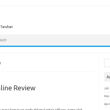
n Taruhan
OLICY
Cari
T
untu
A
nline Review
Juli
Mei
Apri