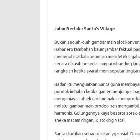
Jalan Berlaku Santa’s Village
Bukan seolah-olah gambar main slot konven
Habanero tambahan kaum jambar faktual pad
memenuhi tatkala pemeran mendeteksi gabung
secara dikasih beserta sampai dibanding ki
rangkaian ketika syarat mem seputar lingkar
Badan itu menguatkan Santa guna membayang
pondok imbalan ketika gamer menjumpai bag
menganiaya subjek grid memakai memproduksi
melalui gambar main prodeo nan mengambil
harmonis. Gulungannya kaya beserta sorak-sor
aneka macam ringan, & stoking Natal.
Santa diartikan sebagai tekad yg sosial. Di 