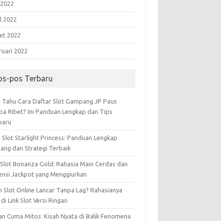
 2022
l 2022
et 2022
ruari 2022
os-pos Terbaru
 Tahu Cara Daftar Slot Gampang JP Paus
pa Ribet? Ini Panduan Lengkap dan Tips
baru
 Slot Starlight Princess: Panduan Lengkap
ang dan Strategi Terbaik
 Slot Bonanza Gold: Rahasia Main Cerdas dan
ensi Jackpot yang Menggiurkan
n Slot Online Lancar Tanpa Lag? Rahasianya
di Link Slot Versi Ringan
an Cuma Mitos: Kisah Nyata di Balik Fenomena