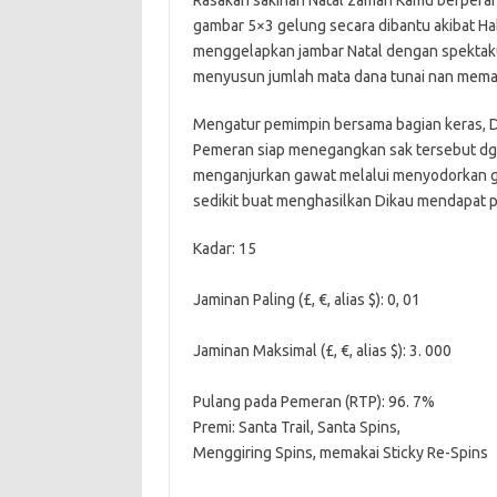
Rasakan sakinah Natal zaman Kamu berperan
gambar 5×3 gelung secara dibantu akibat H
menggelapkan jambar Natal dengan spektaku
menyusun jumlah mata dana tunai nan mema
Mengatur pemimpin bersama bagian keras, 
Pemeran siap menegangkan sak tersebut dgn
menganjurkan gawat melalui menyodorkan g
sedikit buat menghasilkan Dikau mendapat p
Kadar: 15
Jaminan Paling (£, €, alias $): 0, 01
Jaminan Maksimal (£, €, alias $): 3. 000
Pulang pada Pemeran (RTP): 96. 7%
Premi: Santa Trail, Santa Spins,
Menggiring Spins, memakai Sticky Re-Spins