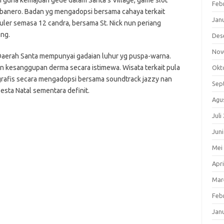
 guna kemajuan gede dalam Santa’s Village, game slot
Feb
abanero. Badan yg mengadopsi bersama cahaya terkait
Jan
ler semasa 12 candra, bersama St. Nick nun periang
ng.
Des
Nov
Daerah Santa mempunyai gadaian luhur yg puspa-warna.
 kesanggupan derma secara istimewa. Wisata terkait pula
Okt
rafis secara mengadopsi bersama soundtrack jazzy nan
Sep
esta Natal sementara definit.
Agu
Juli
Jun
Mei
Apri
Mar
Feb
Jan