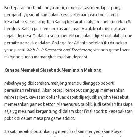
Bertepatan bertambahnya umur, emosi isolasi mendapat punya
pengaruh yg signifikan dalam kesejahteraan psikologis serta
kesehatan seseorang. Kali Kamuj bertaruh mahjong melalui rekan &
bendras, Kalian jua memangkas ancaman Awak buat menciptakan
gejala depresi. Di dalam suatu penelitian dalam diperbuat akibat que
permite peneliti di dalam College for Atlanta setelah itu diungkap
yang jurnal
Web 2 . 0 Research and Treatment,
visando game lover
mahjong sudah memangkas muatan depresi.
Kenapa Memakai Siasat utk Memimpin Mahjong
Misalnya yg dibicarakan, mahjong mampu dianggap seperti
permainan rekreasi. Akan tetapi, tersebut sanggup memerankan
rekreasi bet, kawasan dollar luas dapat diperjudikan john tersebut
memerankan games bettor. Alamenurut, publik, judi setelah itu siapa
saja yg melunasi tergantung di dalam skor final sport & kesepakatan
pokok di dalam masa pra game addict.
Siasat meraih dibutuhkan yg menghasilkan menyediakan Player