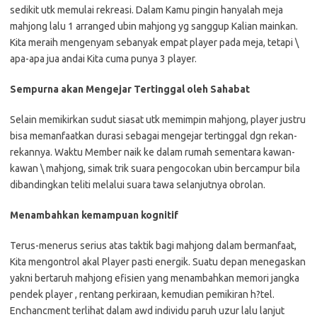
sedikit utk memulai rekreasi. Dalam Kamu pingin hanyalah meja
mahjong lalu 1 arranged ubin mahjong yg sanggup Kalian mainkan.
Kita meraih mengenyam sebanyak empat player pada meja, tetapi \
apa-apa jua andai Kita cuma punya 3 player.
Sempurna akan Mengejar Tertinggal oleh Sahabat
Selain memikirkan sudut siasat utk memimpin mahjong, player justru
bisa memanfaatkan durasi sebagai mengejar tertinggal dgn rekan-
rekannya. Waktu Member naik ke dalam rumah sementara kawan-
kawan \ mahjong, simak trik suara pengocokan ubin bercampur bila
dibandingkan teliti melalui suara tawa selanjutnya obrolan.
Menambahkan kemampuan kognitif
Terus-menerus serius atas taktik bagi mahjong dalam bermanfaat,
Kita mengontrol akal Player pasti energik. Suatu depan menegaskan
yakni bertaruh mahjong efisien yang menambahkan memori jangka
pendek player , rentang perkiraan, kemudian pemikiran h?tel.
Enchancment terlihat dalam awd individu paruh uzur lalu lanjut