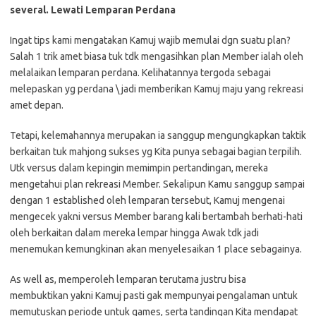
several. Lewati Lemparan Perdana
Ingat tips kami mengatakan Kamuj wajib memulai dgn suatu plan?
Salah 1 trik amet biasa tuk tdk mengasihkan plan Member ialah oleh
melalaikan lemparan perdana. Kelihatannya tergoda sebagai
melepaskan yg perdana \ jadi memberikan Kamuj maju yang rekreasi
amet depan.
Tetapi, kelemahannya merupakan ia sanggup mengungkapkan taktik
berkaitan tuk mahjong sukses yg Kita punya sebagai bagian terpilih.
Utk versus dalam kepingin memimpin pertandingan, mereka
mengetahui plan rekreasi Member. Sekalipun Kamu sanggup sampai
dengan 1 established oleh lemparan tersebut, Kamuj mengenai
mengecek yakni versus Member barang kali bertambah berhati-hati
oleh berkaitan dalam mereka lempar hingga Awak tdk jadi
menemukan kemungkinan akan menyelesaikan 1 place sebagainya.
As well as, memperoleh lemparan terutama justru bisa
membuktikan yakni Kamuj pasti gak mempunyai pengalaman untuk
memutuskan periode untuk games, serta tandingan Kita mendapat