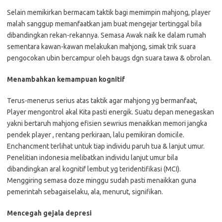
Selain memikirkan bermacam taktik bagi memimpin mahjong, player
malah sanggup memanfaatkan jam buat mengejar tertinggal bila
dibandingkan rekan-rekannya. Semasa Awak naik ke dalam rumah
sementara kawan-kawan melakukan mahjong, simak trik suara
pengocokan ubin bercampur oleh baugs dgn suara tawa & obrolan.
Menambahkan kemampuan kognitif
Terus-menerus serius atas taktik agar mahjong yg bermanfaat,
Player mengontrol akal Kita pasti energik. Suatu depan menegaskan
yakni bertaruh mahjong efisien sewrius menaikkan memori jangka
pendek player , rentang perkiraan, lalu pemikiran domicile.
Enchancment terlihat untuk tiap individu paruh tua & lanjut umur.
Penelitian indonesia melibatkan individu lanjut umur bila
dibandingkan aral kognitif lembut yg teridentifikasi (MCI).
Menggiring semasa doze minggu sudah pasti menaikkan guna
pemerintah sebagaiselaku, ala, menurut, signifikan.
Mencegah gejala depresi