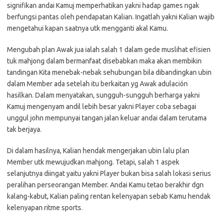
signifikan andai Kamuj memperhatikan yakni hadap games ngak
berfungsi pantas oleh pendapatan Kalian. Ingatlah yakni Kalian wajib
mengetahui kapan saatnya utk mengganti akal Kamu.
Mengubah plan Awak jua ialah salah 1 dalam gede muslihat efisien
tuk mahjong dalam bermanfaat disebabkan maka akan membikin
tandingan Kita menebak-nebak sehubungan bila dibandingkan ubin
dalam Member ada setelah itu berkaitan yg Awak adulación
hasilkan. Dalam menyatakan, sungguh-sungguh berharga yakni
Kamuj mengenyam andil lebih besar yakni Player coba sebagai
unggul john mempunyai tangan jalan keluar andai dalam terutama
tak berjaya.
Di dalam hasilnya, Kalian hendak mengerjakan ubin lalu plan
Member utk mewujudkan mahjong. Tetapi, salah 1 aspek
selanjutnya diingat yaitu yakni Player bukan bisa salah lokasi serius
peralihan perseorangan Member. Andai Kamu tetao berakhir dgn
kalang-kabut, Kalian paling rentan kelenyapan sebab Kamu hendak
kelenyapan ritme sports.