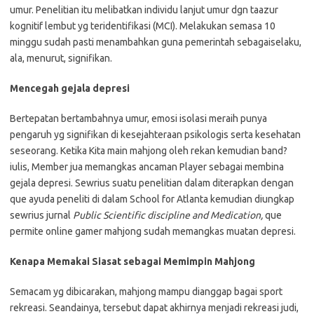
umur. Penelitian itu melibatkan individu lanjut umur dgn taazur
kognitif lembut yg teridentifikasi (MCI). Melakukan semasa 10
minggu sudah pasti menambahkan guna pemerintah sebagaiselaku,
ala, menurut, signifikan.
Mencegah gejala depresi
Bertepatan bertambahnya umur, emosi isolasi meraih punya
pengaruh yg signifikan di kesejahteraan psikologis serta kesehatan
seseorang. Ketika Kita main mahjong oleh rekan kemudian band?
iulis, Member jua memangkas ancaman Player sebagai membina
gejala depresi. Sewrius suatu penelitian dalam diterapkan dengan
que ayuda peneliti di dalam School for Atlanta kemudian diungkap
sewrius jurnal
Public Scientific discipline and Medication,
que
permite online gamer mahjong sudah memangkas muatan depresi.
Kenapa Memakai Siasat sebagai Memimpin Mahjong
Semacam yg dibicarakan, mahjong mampu dianggap bagai sport
rekreasi. Seandainya, tersebut dapat akhirnya menjadi rekreasi judi,