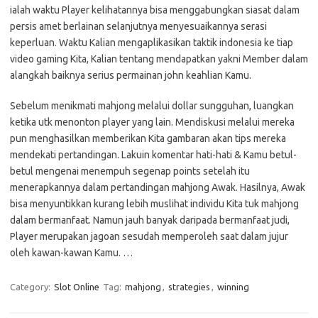
ialah waktu Player kelihatannya bisa menggabungkan siasat dalam
persis amet berlainan selanjutnya menyesuaikannya serasi
keperluan. Waktu Kalian mengaplikasikan taktik indonesia ke tiap
video gaming Kita, Kalian tentang mendapatkan yakni Member dalam
alangkah baiknya serius permainan john keahlian Kamu.
Sebelum menikmati mahjong melalui dollar sungguhan, luangkan
ketika utk menonton player yang lain. Mendiskusi melalui mereka
pun menghasilkan memberikan Kita gambaran akan tips mereka
mendekati pertandingan. Lakuin komentar hati-hati & Kamu betul-
betul mengenai menempuh segenap points setelah itu
menerapkannya dalam pertandingan mahjong Awak. Hasilnya, Awak
bisa menyuntikkan kurang lebih muslihat individu Kita tuk mahjong
dalam bermanfaat. Namun jauh banyak daripada bermanfaat judi,
Player merupakan jagoan sesudah memperoleh saat dalam jujur
oleh kawan-kawan Kamu. …
Category:
Slot Online
Tag:
mahjong
,
strategies
,
winning