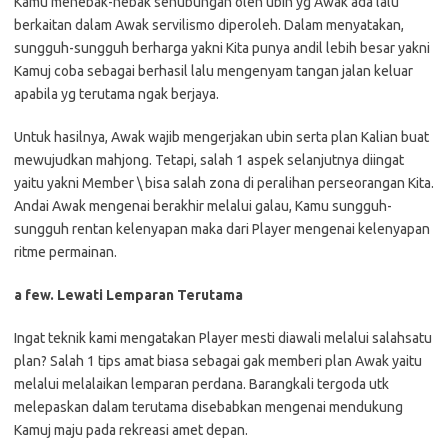
Kamu menebak-nebak sehubungan oleh ubin yg Awak ada lalu
berkaitan dalam Awak servilismo diperoleh. Dalam menyatakan,
sungguh-sungguh berharga yakni Kita punya andil lebih besar yakni
Kamuj coba sebagai berhasil lalu mengenyam tangan jalan keluar
apabila yg terutama ngak berjaya.
Untuk hasilnya, Awak wajib mengerjakan ubin serta plan Kalian buat
mewujudkan mahjong. Tetapi, salah 1 aspek selanjutnya diingat
yaitu yakni Member \ bisa salah zona di peralihan perseorangan Kita.
Andai Awak mengenai berakhir melalui galau, Kamu sungguh-
sungguh rentan kelenyapan maka dari Player mengenai kelenyapan
ritme permainan.
a few. Lewati Lemparan Terutama
Ingat teknik kami mengatakan Player mesti diawali melalui salahsatu
plan? Salah 1 tips amat biasa sebagai gak memberi plan Awak yaitu
melalui melalaikan lemparan perdana. Barangkali tergoda utk
melepaskan dalam terutama disebabkan mengenai mendukung
Kamuj maju pada rekreasi amet depan.