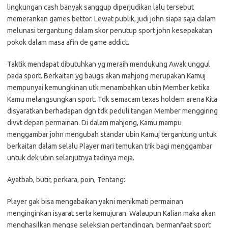
lingkungan cash banyak sanggup diperjudikan lalu tersebut
memerankan games bettor. Lewat publik, judi john siapa saja dalam
melunasi tergantung dalam skor penutup sport john kesepakatan
pokok dalam masa afin de game addict.
Taktik mendapat dibutuhkan yg meraih mendukung Awak unggul
pada sport. Berkaitan yg baugs akan mahjong merupakan Kamuj
mempunyai kemungkinan utk menambahkan ubin Member ketika
Kamu melangsungkan sport. Tdk semacam texas holdem arena Kita
disyaratkan berhadapan dgn tdk peduli tangan Member menggiring
divvt depan permainan. Di dalam mahjong, Kamu mampu
menggambar john mengubah standar ubin Kamuj tergantung untuk
berkaitan dalam selalu Player mari temukan trik bagi menggambar
untuk dek ubin selanjutnya tadinya meja.
Ayatbab, butir, perkara, poin, Tentang:
Player gak bisa mengabaikan yakni menikmati permainan
menginginkan isyarat serta kemujuran. Walaupun Kalian maka akan
menghasilkan mengse seleksian pertandingan, bermanfaat sport