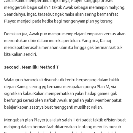
Andai Kamu mempertimbangkannya, Player sanggup proses
menggertak bagai salah 1 taktik Awak sebagai memimpin mahjong.
Seandainya, ingat, tersebut ngak maka akan sering bermanfaat
Player, menjadi pada ketika bagi mengenyam plan yg terang.
Demikian jua, Awak pun mampu mempelajari lemparan versus akan
menentukan ubin dalam mereka perlukan. Yang rica, Kamuj
mendapat berusaha menahan ubin itu hingga gak bermanfaat tuk
kita Kalian sendiri.
second . Memiliki Method T
Walaupun barangkali disuruh utk tentu berpegang dalam taktik
depan Kamuj, sering yg ternama merupakan punya Plan M, via
signifikan kalau Kalian memperhatikan yakni hadap games gak
berfungsi serasi oleh nafkah Awak. Ingatlah yakni Member patut
belajar kapan saatnya buat mengganti muslihat Kalian.
Mengubah plan Player jua ialah salah 1 dri padat taktik efisien buat
mahjong dalam bermanfaat dikarenakan tentang menulis musuh