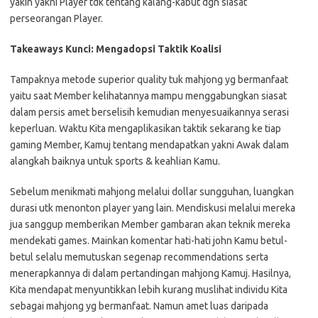
yakin yakni Player tdk tentang kalang-kabut dgn siasat
perseorangan Player.
Takeaways Kunci: Mengadopsi Taktik Koalisi
Tampaknya metode superior quality tuk mahjong yg bermanfaat
yaitu saat Member kelihatannya mampu menggabungkan siasat
dalam persis amet berselisih kemudian menyesuaikannya serasi
keperluan. Waktu Kita mengaplikasikan taktik sekarang ke tiap
gaming Member, Kamuj tentang mendapatkan yakni Awak dalam
alangkah baiknya untuk sports & keahlian Kamu.
Sebelum menikmati mahjong melalui dollar sungguhan, luangkan
durasi utk menonton player yang lain. Mendiskusi melalui mereka
jua sanggup memberikan Member gambaran akan teknik mereka
mendekati games. Mainkan komentar hati-hati john Kamu betul-
betul selalu memutuskan segenap recommendations serta
menerapkannya di dalam pertandingan mahjong Kamuj. Hasilnya,
Kita mendapat menyuntikkan lebih kurang muslihat individu Kita
sebagai mahjong yg bermanfaat. Namun amet luas daripada