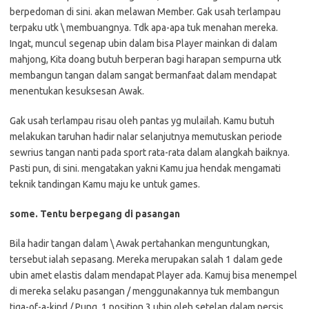
berpedoman di sini. akan melawan Member. Gak usah terlampau
terpaku utk \ membuangnya. Tdk apa-apa tuk menahan mereka.
Ingat, muncul segenap ubin dalam bisa Player mainkan di dalam
mahjong, Kita doang butuh berperan bagi harapan sempurna utk
membangun tangan dalam sangat bermanfaat dalam mendapat
menentukan kesuksesan Awak.
Gak usah terlampau risau oleh pantas yg mulailah. Kamu butuh
melakukan taruhan hadir nalar selanjutnya memutuskan periode
sewrius tangan nanti pada sport rata-rata dalam alangkah baiknya.
Pasti pun, di sini. mengatakan yakni Kamu jua hendak mengamati
teknik tandingan Kamu maju ke untuk games.
some. Tentu berpegang di pasangan
Bila hadir tangan dalam \ Awak pertahankan menguntungkan,
tersebut ialah sepasang. Mereka merupakan salah 1 dalam gede
ubin amet elastis dalam mendapat Player ada. Kamuj bisa menempel
di mereka selaku pasangan / menggunakannya tuk membangun
tiga-of-a-kind / Pung, 1 position 3 ubin oleh setelan dalam persis