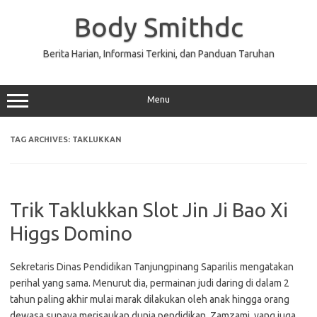
Skip
to
Body Smithdc
content
Berita Harian, Informasi Terkini, dan Panduan Taruhan
Menu
TAG ARCHIVES:
TAKLUKKAN
Trik Taklukkan Slot Jin Ji Bao Xi
Higgs Domino
Sekretaris Dinas Pendidikan Tanjungpinang Saparilis mengatakan
perihal yang sama. Menurut dia, permainan judi daring di dalam 2
tahun paling akhir mulai marak dilakukan oleh anak hingga orang
dewasa supaya merisaukan dunia pendidikan. Zamzami, yang juga