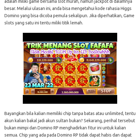
adalah miliki game bersama slot murah, namun jackpot di dalamnya
besar. Melalui ulasan ini, anda bisa mengetahui kode rahasia Higgs
Domino yang bisa dicoba pemula sekalipun. Jika diperhatikan, Game
slots yang satu ini tentu miliki titik lemah.
Bayangkan bila kalian memiliki chip tanpa batas atau unlimited, tentu
akun kalian bakal jadi akun sultan bukan? Sekarang, perihal tersebut
bukan mimpi dan Domino RP menghadirkan fitur ini untuk kalian
semua. Chip yang ada pada Domino RP tidak dapat habis dan dapat