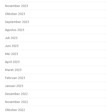
November 2023
Oktober 2023
September 2023
Agustus 2023
Juli 2023
Juni 2023
Mei 2023
April 2023
Maret 2023
Februari 2023
Januari 2023
Desember 2022
November 2022
Oktober 2022