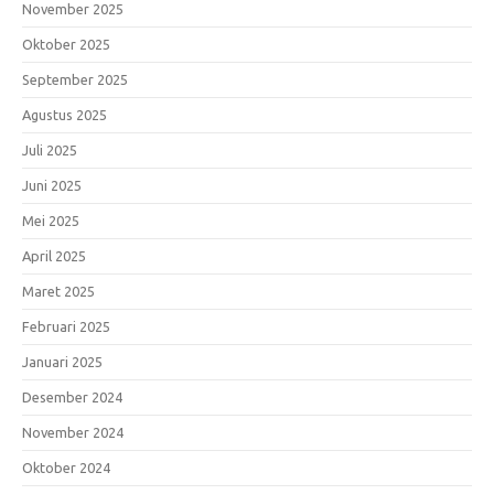
November 2025
Oktober 2025
September 2025
Agustus 2025
Juli 2025
Juni 2025
Mei 2025
April 2025
Maret 2025
Februari 2025
Januari 2025
Desember 2024
November 2024
Oktober 2024