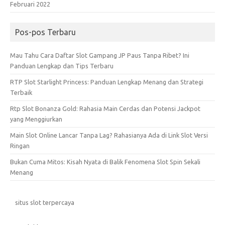
Februari 2022
Pos-pos Terbaru
Mau Tahu Cara Daftar Slot Gampang JP Paus Tanpa Ribet? Ini
Panduan Lengkap dan Tips Terbaru
RTP Slot Starlight Princess: Panduan Lengkap Menang dan Strategi
Terbaik
Rtp Slot Bonanza Gold: Rahasia Main Cerdas dan Potensi Jackpot
yang Menggiurkan
Main Slot Online Lancar Tanpa Lag? Rahasianya Ada di Link Slot Versi
Ringan
Bukan Cuma Mitos: Kisah Nyata di Balik Fenomena Slot Spin Sekali
Menang
situs slot terpercaya