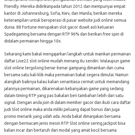
friendly. Mereka didirikanpada tahun 2012 dan mempunyai empat
kantor di Johannesburg, Sofia, Kiev, dan Manila, berikan mereka
keterampilan untuk beroperasi di pasar website judi online semua
dunia. 88 Fortune merupakan slot gacor duwit asli keluaran
Spadegaming bersama dengan RTP 96% dan berikan free spin di
didalam permainan hingga 10x.
Sekarang kami bakal mengajarkan langkah untuk mainkan permainan
daftar Live22 slot online mudah menang itu sendiri. Walaupun game
slot online tergolong benar-benar gampang dimainkan dan cuma
bersama satu kali klik maka permainan bakal segera dimulai. Namun
alangkah baiknya kalau kalian senantiasa cermat untuk memandang
jalannya permainan, dikarenakan kebanyakan game yang sedang
dalam timing RTP yang pas bakalan beri tambahan lebih dari satu
signal. Dengan anda join di dalam member gacor dan ikuti cara daftar
judi Slot online maka anda miliki peluang dapat bonus dan juga
promo menarik yang udah ada. Anda bakal dimanjakan bersama
dengan bermacam jenis mesin RTP Slot online sering jackpot bisa
kalian incar dan bertaruh dari modal yang amat kecil bersama