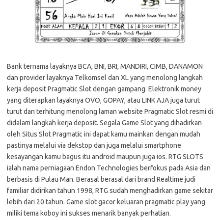
Bank ternama layaknya BCA, BNI, BRI, MANDIRI, CIMB, DANAMON
dan provider layaknya Telkomsel dan XL yang menolong langkah
kerja deposit Pragmatic Slot dengan gampang. Elektronik money
yang diterapkan layaknya OVO, GOPAY, atau LINK AJA juga turut
turut dan terhitung menolong laman website Pragmatic Slot resmi di
didalam langkah kerja deposit. Segala Game Slot yang dihadirkan
oleh Situs Slot Pragmatic ini dapat kamu mainkan dengan mudah
pastinya melalui via dekstop dan juga melalui smartphone
kesayangan kamu bagus itu android maupun juga ios. RTG SLOTS
ialah nama perniagaan Endon Technologies berfokus pada Asia dan
berbasis di Pulau Man. Berasal berasal dari brand Realtime judi
familiar didirikan tahun 1998, RTG sudah menghadirkan game sekitar
lebih dari 20 tahun. Game slot gacor keluaran pragmatic play yang
miliki tema koboy ini sukses menarik banyak perhatian.