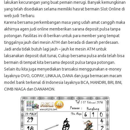
lakukan kecurangan yang buat pemain merugi. Banyak kemungkinan
yang telah disediakan selama memiliki hasrat bermain Slot Online di
web judi Terbaru.
Karena bersama perkembangan masa yang udah amat canggih maka
akhirnya agen judi online memberikan sarana deposit pulsa tanpa
potongan. Fasilitas ini di berikan untuk para member yang tempat
tinggalnya jauh dari mesin ATM dan berada di daerah perdesaan.
Jadi anda tidak butuh lagi jauh – jauh ke mesin ATM untuk
laksanakan deposit duit tunai, Cukup bersama pulsa anda telah bisa
bermain di tempat kita bersama deposit pulsa tanpa potongan.
Selain itu kita juga menyediakan transaksi menggunakan e-money
layaknya OVO, GOPAY, LINKAJA, DANA dan juga bermacam macam
model bank terkenal di Indonesia layaknya BCA, MANDIRI, BRI, BNI,
CIMB NIAGA dan DANAMON.