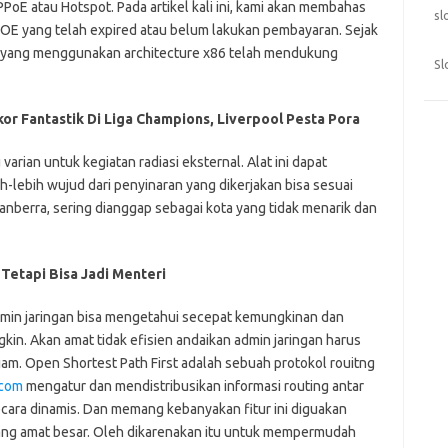
oE atau Hotspot. Pada artikel kali ini, kami akan membahas
sl
PPOE yang telah expired atau belum lakukan pembayaran. Sejak
at yang menggunakan architecture x86 telah mendukung
Sl
or Fantastik Di Liga Champions, Liverpool Pesta Pora
varian untuk kegiatan radiasi eksternal. Alat ini dapat
h-lebih wujud dari penyinaran yang dikerjakan bisa sesuai
Canberra, sering dianggap sebagai kota yang tidak menarik dan
7 Tetapi Bisa Jadi Menteri
admin jaringan bisa mengetahui secepat kemungkinan dan
in. Akan amat tidak efisien andaikan admin jaringan harus
am. Open Shortest Path First adalah sebuah protokol rouitng
.com
mengatur dan mendistribusikan informasi routing antar
secara dinamis. Dan memang kebanyakan fitur ini diguakan
ang amat besar. Oleh dikarenakan itu untuk mempermudah