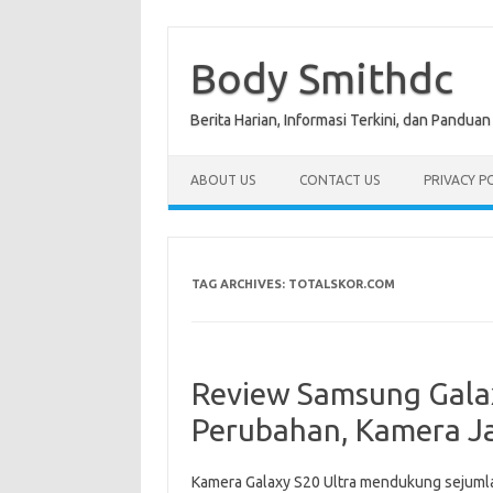
Skip
to
content
Body Smithdc
Berita Harian, Informasi Terkini, dan Pandua
ABOUT US
CONTACT US
PRIVACY P
TAG ARCHIVES:
TOTALSKOR.COM
Review Samsung Galax
Perubahan, Kamera J
Kamera Galaxy S20 Ultra mendukung sejumla