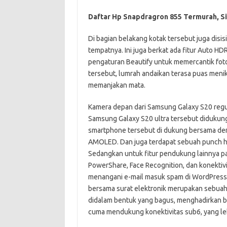
Daftar Hp Snapdragron 855 Termurah, Si
Di bagian belakang kotak tersebut juga dis
tempatnya. Ini juga berkat ada fitur Auto HDR
pengaturan Beautify untuk memercantik foto
tersebut, lumrah andaikan terasa puas meni
memanjakan mata.
Kamera depan dari Samsung Galaxy S20 regul
Samsung Galaxy S20 ultra tersebut didukung
smartphone tersebut di dukung bersama den
AMOLED. Dan juga terdapat sebuah punch hol
Sedangkan untuk fitur pendukung lainnya pada
PowerShare, Face Recognition, dan konekti
menangani e-mail masuk spam di WordPress 
bersama surat elektronik merupakan sebuah 
didalam bentuk yang bagus, menghadirkan b
cuma mendukung konektivitas sub6, yang lebi