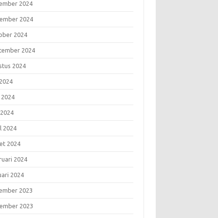
ember 2024
ember 2024
ober 2024
tember 2024
stus 2024
 2024
i 2024
 2024
l 2024
et 2024
ruari 2024
uari 2024
ember 2023
ember 2023