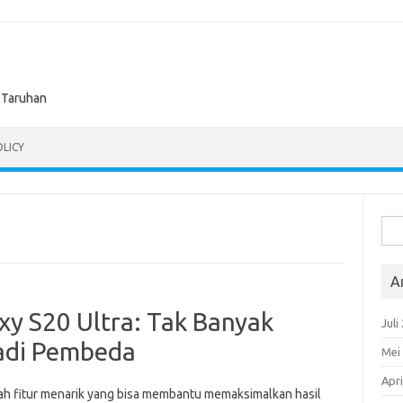
n Taruhan
OLICY
Cari
untu
A
y S20 Ultra: Tak Banyak
Juli
adi Pembeda
Mei
Apri
h fitur menarik yang bisa membantu memaksimalkan hasil