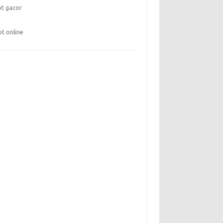
ot gacor
ot online