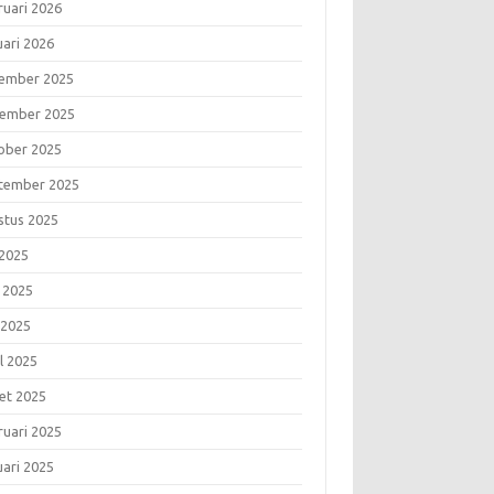
ruari 2026
uari 2026
ember 2025
ember 2025
ober 2025
tember 2025
stus 2025
 2025
i 2025
 2025
l 2025
et 2025
ruari 2025
uari 2025