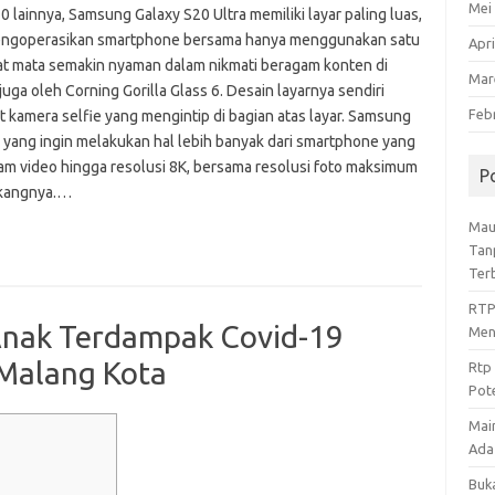
Mei
lainnya, Samsung Galaxy S20 Ultra memiliki layar paling luas,
 mengoperasikan smartphone bersama hanya menggunakan satu
Apri
uat mata semakin nyaman dalam nikmati beragam konten di
Mar
ga oleh Corning Gorilla Glass 6. Desain layarnya sendiri
Feb
at kamera selfie yang mengintip di bagian atas layar. Samsung
yang ingin melakukan hal lebih banyak dari smartphone yang
m video hingga resolusi 8K, bersama resolusi foto maksimum
P
akangnya.…
Mau
Tan
Ter
RTP
Anak Terdampak Covid-19
Men
 Malang Kota
Rtp
Pot
Mai
Ada 
Buk