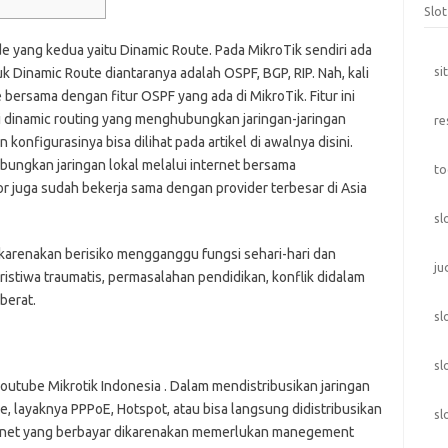
Slo
e yang kedua yaitu Dinamic Route. Pada MikroTik sendiri ada
si
uk Dinamic Route diantaranya adalah OSPF, BGP, RIP. Nah, kali
bersama dengan fitur OSPF yang ada di MikroTik. Fitur ini
 dinamic routing yang menghubungkan jaringan-jaringan
re
onfigurasinya bisa dilihat pada artikel di awalnya disini.
ubungkan jaringan lokal melalui internet bersama
to
 juga sudah bekerja sama dengan provider terbesar di Asia
sl
ikarenakan berisiko mengganggu fungsi sehari-hari dan
ju
ristiwa traumatis, permasalahan pendidikan, konflik didalam
berat.
sl
sl
youtube Mikrotik Indonesia . Dalam mendistribusikan jaringan
e, layaknya PPPoE, Hotspot, atau bisa langsung didistribusikan
sl
ternet yang berbayar dikarenakan memerlukan manegement