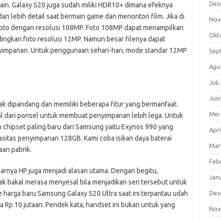
Des
lain. Galaxy S20 juga sudah miliki HDR10+ dimana efeknya
an lebih detail saat bermain game dan menonton film. Jika di
Nov
 foto dengan resolusi 108MP. Foto 108MP dapat menampilkan
Okt
ndingkan foto resolusi 12MP. Namun besar filenya dapat
enyimpanan. Untuk penggunaan sehari-hari, mode standar 12MP
Sep
Agu
Juli
Jun
ak dipandang dan memiliki beberapa fitur yang bermanfaat.
Mei
l dari ponsel untuk membuat penyimpanan lebih lega. Untuk
chipset paling baru dari Samsung yaitu Exynos 990 yang
Apri
itas penyimpanan 128GB. Kami coba isikan daya baterai
Mar
an pabrik.
Feb
sarnya HP juga menjadi alasan utama. Dengan begitu,
Jan
ak bakal merasa menyesal bila menjadikan seri tersebut untuk
 harga baru Samsung Galaxy S20 Ultra saat ini terpantau udah
Des
 Rp 10 jutaan. Pendek kata, handset ini bukan untuk yang
Nov