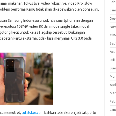
Feb
ama, makanan, fokus live, video fokus live, video Pro, slow
roblem performa Kamu tidak akan dikecewakan oleh ponsel ini.
Jan
Des
usan Samsung Indonesia untuk rilis smartphone ini dengan
beresolusi 108MP, video 8K dan mode single take, mudah
Nov
olong kecil untuk kelas flagship tersebut. Dukungan
Okt
patan kartu eksternal tidak bisa menyamai UFS 3.0 pada
Sep
Agu
Juli
Jun
Mei
Apri
Mar
Feb
Jan
kala memotret,
totalskor.com
bahkan lebih keren jadi tak perlu