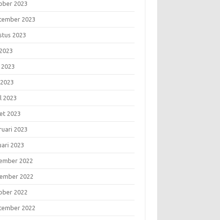
ober 2023
tember 2023
stus 2023
 2023
i 2023
 2023
l 2023
et 2023
ruari 2023
uari 2023
ember 2022
ember 2022
ober 2022
tember 2022