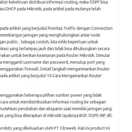
sir kekeliruan distribusi informasi routing, maka OSPF bisa
asi DHCP pada Mikrotik, pada artikel pada mulanya telah
pada artikel yang berjudul Prioritas Traffic dengan Connection
 membangun jaringan yang menghubungkan antar node
n public . Sebagai contoh, kita miliki keperluan untuk
asi yang terlampau jauh dan tidak bisa dihubungkan secara
gunakan untuk berikan keamanan pada Router Mikrotik. Dimulai
sama mengganti username dan password, menutup port yang
menggunakan firewall. Detail langkah menganmankan Router
s pada artikel yang berjudul 10 Cara Mengamankan Router
menggunakan beberapa pilihan sumber power yang tidak
cara untuk mendistribusikan informasi routing ke sebagian
emudahkan perubahan dan ekspansi saat memiliki jaringan yang
s yang bisa diterapkan di mikrotik layaknya BGP, OSPF, RIP, dll.
robits yang dikeluarkan oleh PT Citraweb. Kali ini product ini