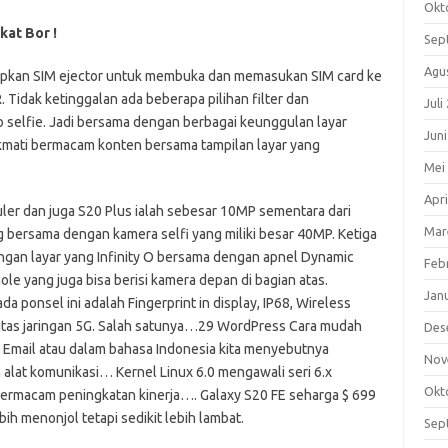
Okt
kat Bor !
Sep
Agu
isipkan SIM ejector untuk membuka dan memasukan SIM card ke
. Tidak ketinggalan ada beberapa pilihan filter dan
Juli
 selfie. Jadi bersama dengan berbagai keunggulan layar
Jun
kmati bermacam konten bersama tampilan layar yang
Mei
Apri
er dan juga S20 Plus ialah sebesar 10MP sementara dari
Mar
 bersama dengan kamera selfi yang miliki besar 40MP. Ketiga
gan layar yang Infinity O bersama dengan apnel Dynamic
Feb
e yang juga bisa berisi kamera depan di bagian atas.
Jan
 ponsel ini adalah Fingerprint in display, IP68, Wireless
vitas jaringan 5G. Salah satunya…29 WordPress Cara mudah
Des
Email atau dalam bahasa Indonesia kita menyebutnya
Nov
alat komunikasi… Kernel Linux 6.0 mengawali seri 6.x
Okt
ermacam peningkatan kinerja…. Galaxy S20 FE seharga $ 699
h menonjol tetapi sedikit lebih lambat.
Sep