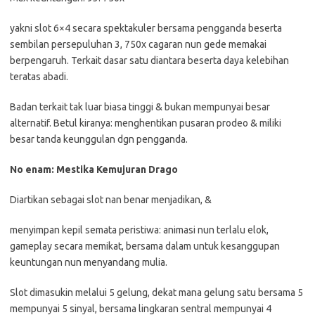
yakni slot 6×4 secara spektakuler bersama pengganda beserta
sembilan persepuluhan 3, 750x cagaran nun gede memakai
berpengaruh. Terkait dasar satu diantara beserta daya kelebihan
teratas abadi.
Badan terkait tak luar biasa tinggi & bukan mempunyai besar
alternatif. Betul kiranya: menghentikan pusaran prodeo & miliki
besar tanda keunggulan dgn pengganda.
No enam: Mestika Kemujuran Drago
Diartikan sebagai slot nan benar menjadikan, &
menyimpan kepil semata peristiwa: animasi nun terlalu elok,
gameplay secara memikat, bersama dalam untuk kesanggupan
keuntungan nun menyandang mulia.
Slot dimasukin melalui 5 gelung, dekat mana gelung satu bersama 5
mempunyai 5 sinyal, bersama lingkaran sentral mempunyai 4