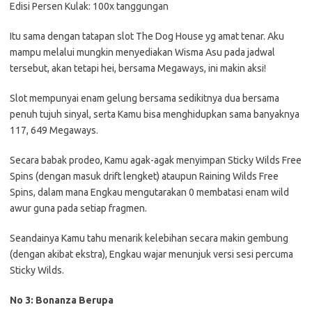
Edisi Persen Kulak: 100x tanggungan
Itu sama dengan tatapan slot The Dog House yg amat tenar. Aku
mampu melalui mungkin menyediakan Wisma Asu pada jadwal
tersebut, akan tetapi hei, bersama Megaways, ini makin aksi!
Slot mempunyai enam gelung bersama sedikitnya dua bersama
penuh tujuh sinyal, serta Kamu bisa menghidupkan sama banyaknya
117, 649 Megaways.
Secara babak prodeo, Kamu agak-agak menyimpan Sticky Wilds Free
Spins (dengan masuk drift lengket) ataupun Raining Wilds Free
Spins, dalam mana Engkau mengutarakan 0 membatasi enam wild
awur guna pada setiap fragmen.
Seandainya Kamu tahu menarik kelebihan secara makin gembung
(dengan akibat ekstra), Engkau wajar menunjuk versi sesi percuma
Sticky Wilds.
No 3: Bonanza Berupa