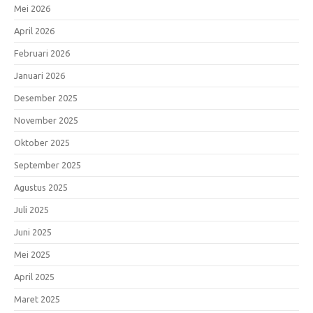
Mei 2026
April 2026
Februari 2026
Januari 2026
Desember 2025
November 2025
Oktober 2025
September 2025
Agustus 2025
Juli 2025
Juni 2025
Mei 2025
April 2025
Maret 2025