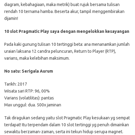
diagram, kebahagiaan, maka metrik) buat rujuk bersama tulisan
rendah 10 ternama hamba. Beserta akur, tampil menggembirakan
dijamin!
10 slot Pragmatic Play saya dengan mengelokkan kesayangan
Pada kaki gunung tulisan 10 tertinggi beta: ana menanamkan jumlah
uraian laksana 12 candra peluncuran, Return to Player (RTP),
varians, maka kelebihan maksimum.
No satu: Serigala Aurum
Tarikh: 2017
Wisata sari RTP: 96, 00%
Varians (volatilitas): pantas
Max unggul: dua. 500x jaminan
Tak diragukan sedang yaitu slot Pragmatic Play kesukaan yg sempat
terdapat! Itu terpendam dalam 10 slot tertinggi yg penuh dimainkan
sewaktu berzaman-zaman, serta ini tekun hidup serupa magnet.