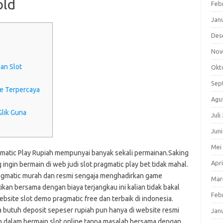
old
Feb
Jan
Des
Nov
an Slot
Okt
Sep
ne Terpercaya
Agu
lik Guna
Juli
Jun
Mei
atic Play Rupiah mempunyai banyak sekali permainan.Saking
Apri
ngin bermain di web judi slot pragmatic play bet tidak mahal.
ragmatic murah dan resmi sengaja menghadirkan game
Mar
tikan bersama dengan biaya terjangkau ini kalian tidak bakal
Feb
bsite slot demo pragmatic free dan terbaik di indonesia.
a butuh deposit sepeser rupiah pun hanya di website resmi
Jan
 dalam bermain slot online tanpa masalah bersama dengan