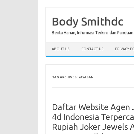
Skip
to
content
Body Smithdc
Berita Harian, Informasi Terkini, dan Pandua
ABOUT US
CONTACT US
PRIVACY P
TAG ARCHIVES:
YAYASAN
Daftar Website Agen 
4d Indonesia Terperc
Rupiah Joker Jewels 