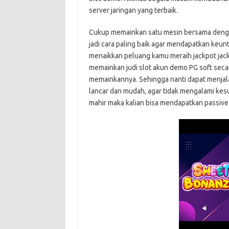
server jaringan yang terbaik.
Cukup memainkan satu mesin bersama denga
jadi cara paling baik agar mendapatkan keun
menaikkan peluang kamu meraih jackpot jack
memainkan judi slot akun demo PG soft sec
memainkannya. Sehingga nanti dapat menjal
lancar dan mudah, agar tidak mengalami ke
mahir maka kalian bisa mendapatkan passive 