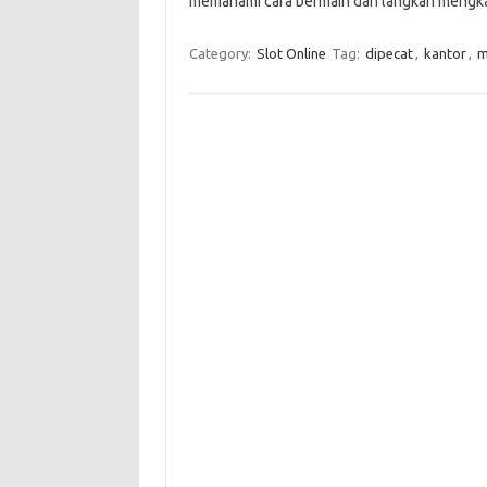
memahami cara bermain dan langkah mengk
Category:
Slot Online
Tag:
dipecat
,
kantor
,
m