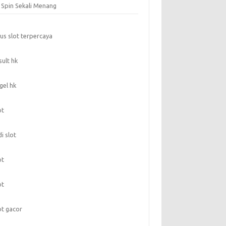
t Spin Sekali Menang
tus slot terpercaya
sult hk
gel hk
ot
di slot
ot
ot
ot gacor