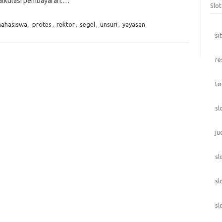
alkulasi pembayaran.…
Slo
ahasiswa
,
protes
,
rektor
,
segel
,
unsuri
,
yayasan
si
re
to
sl
ju
sl
sl
sl