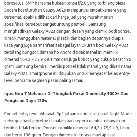
beresolusi 5MP bersama bukaan lensa f/2.0 yang terbilang biasa.
Secara keseluruhan Galaxy A02s mempunyai empat kamera yang
tersemat, apabila dilihat dari harga jual yang murah meriah
spesifikasi tersebut sangat untung pembeli. Samsung
menghadirkan Galaxy A02s dengan desain yang ciamik, bodi ponsel
diracik menggukan material plastik dan bagian depannya dilapisi
kaca yang juga bermanfaat sebagai layar. Ukuran bodi Galaxy A02s
terbilang bongsor, dimana hp Android tidak mahal ini memiliki
dimensi 164.2 x 75.9 x 9.1 mm dan juga bobot yang cukup berat 196
gram. Samsung kembali merilis ponsel tidak mahal yang diberi nama
Galaxy A02s, smartphone ini ditujukan untuk menyasar kelas entry-
level bersama segmen pasar paling ramai.
Iqoo Neo 7 Meluncur Di Tiongkok Pakai Dimensity 9000+ Dan
Pengisian Daya 120w
Ponsel entry level dibawah Rp2 jutaan ini tidak terdapat Night Mode
sehingga hasil jepretan di malam hari seperti gambar dibawah ini
terlihat tidak terang. Ponsel ini miliki dimensi 164,2 x 75,9 x 9,1 mm
dan berat 196 gram. Dengan dimensi ini terasa mantap saat