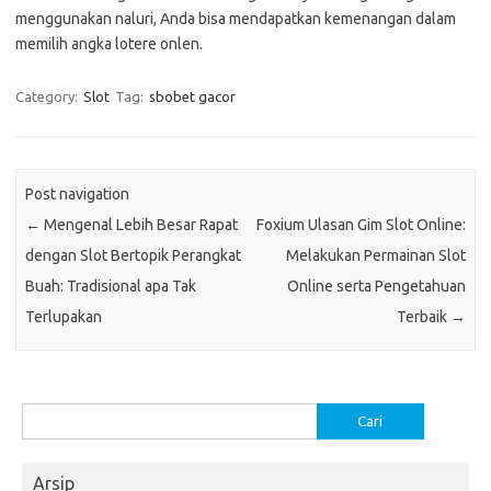
menggunakan naluri, Anda bisa mendapatkan kemenangan dalam
memilih angka lotere onlen.
Category:
Slot
Tag:
sbobet gacor
Post navigation
←
Mengenal Lebih Besar Rapat
Foxium Ulasan Gim Slot Online:
dengan Slot Bertopik Perangkat
Melakukan Permainan Slot
Buah: Tradisional apa Tak
Online serta Pengetahuan
Terlupakan
Terbaik
→
Cari
untuk:
Arsip