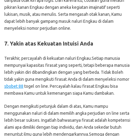
daripada otak kiri apa logis. Dari karena itu, cobalah guna melatih
pikiran kanan Engkau dengan aneka kegiatan imajinatif seperti
lukisan, musik, atau menulis. Serta mengasah otak kanan, Kamu
dapat lebih banyak gampang masuk naluri Engkau di dalam
menyeleksi nomor perjudian online.
7. Yakin atas Kekuatan Intuisi Anda
Terakhir, percayalah di kekuatan naluri Engkau.Setiap manusia
mempunyai kapasitas firasat yang seperti, tetapi beberapa manusia
lebih yakin diri dibandingkan dengan yang berbeda. Tidak Boleh
tidak yakin guna mengikuti firasat Anda di dalam menyeleksi nomor
sbobet 88
togel on line. Percayalah kalau firasat Engkau bisa
membawa Kamu untuk kemenangan siapa Kamu dambakan.
Dengan mengikuti petunjuk dalam di atas, Kamu mampu
menggunakan naluri di dalam memilih angka perjudian on line serta
lebih besar sukses. Ingatlah bahwasanya firasat adalah kompetensi
alami apa dimiliki dengan tiap individu, dan Anda sekedar butuh
menuntut ilmu guna lebih mendengarkannya.Semoga dengan