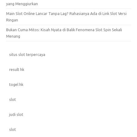
yang Menggiurkan
Main Slot Online Lancar Tanpa Lag? Rahasianya Ada di Link Slot Versi
Ringan
Bukan Cuma Mitos: Kisah Nyata di Balik Fenomena Slot Spin Sekali
Menang
situs slot terpercaya
result hk
togel hk
slot
judi slot
slot