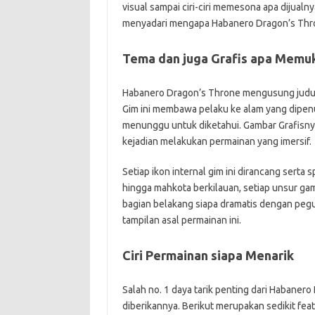
visual sampai ciri-ciri memesona apa dijualny
menyadari mengapa Habanero Dragon’s Throne
Tema dan juga Grafis apa Memu
Habanero Dragon’s Throne mengusung judul 
Gim ini membawa pelaku ke alam yang dipenuh
menunggu untuk diketahui. Gambar Grafisny
kejadian melakukan permainan yang imersif.
Setiap ikon internal gim ini dirancang serta
hingga mahkota berkilauan, setiap unsur gam
bagian belakang siapa dramatis dengan peg
tampilan asal permainan ini.
Ciri Permainan siapa Menarik
Salah no. 1 daya tarik penting dari Habane
diberikannya. Berikut merupakan sedikit feat