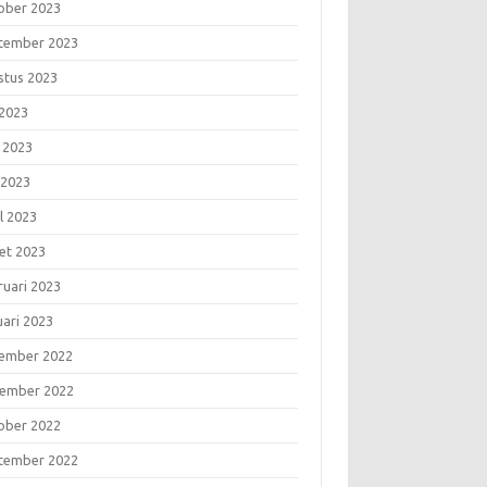
ober 2023
tember 2023
stus 2023
 2023
i 2023
 2023
l 2023
et 2023
ruari 2023
uari 2023
ember 2022
ember 2022
ober 2022
tember 2022