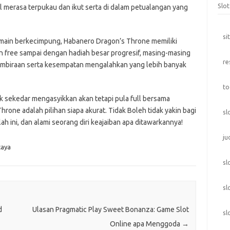
Slo
al merasa terpukau dan ikut serta di dalam petualangan yang
si
ain berkecimpung, Habanero Dragon’s Throne memiliki
n free sampai dengan hadiah besar progresif, masing-masing
re
mbiraan serta kesempatan mengalahkan yang lebih banyak
to
ak sekedar mengasyikkan akan tetapi pula full bersama
one adalah pilihan siapa akurat. Tidak Boleh tidak yakin bagi
sl
ah ini, dan alami seorang diri keajaiban apa ditawarkannya!
ju
caya
sl
sl
d
Ulasan Pragmatic Play Sweet Bonanza: Game Slot
sl
Online apa Menggoda
→