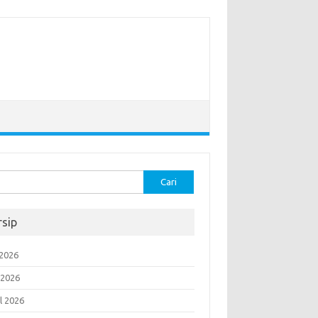
k:
rsip
 2026
 2026
l 2026