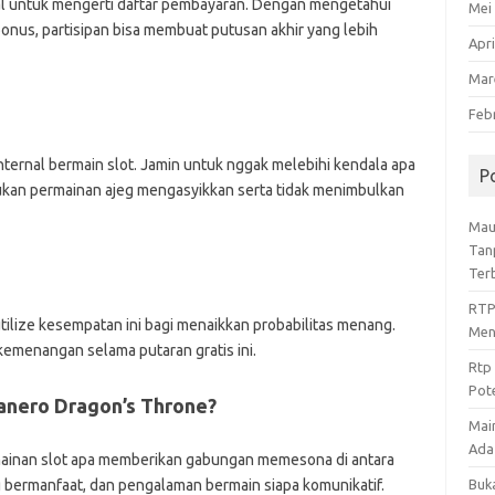
l untuk mengerti daftar pembayaran. Dengan mengetahui
Mei
i bonus, partisipan bisa membuat putusan akhir yang lebih
Apri
Mar
Feb
ternal bermain slot. Jamin untuk nggak melebihi kendala apa
P
kan permainan ajeg mengasyikkan serta tidak menimbulkan
Mau
Tan
Ter
RTP
utilize kesempatan ini bagi menaikkan probabilitas menang.
Men
menangan selama putaran gratis ini.
Rtp
Pot
anero Dragon’s Throne?
Mai
Ada 
ainan slot apa memberikan gabungan memesona di antara
 bermanfaat, dan pengalaman bermain siapa komunikatif.
Buk