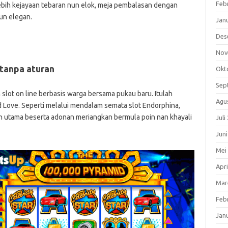
Feb
lebih kejayaan tebaran nun elok, meja pembalasan dengan
un elegan.
Jan
Des
Nov
tanpa aturan
Okt
Sep
 slot on line berbasis warga bersama pukau baru. Itulah
Agu
d Love. Seperti melalui mendalam semata slot Endorphina,
n utama beserta adonan meriangkan bermula poin nan khayali
Juli
Jun
Mei
Apri
Mar
Feb
Jan