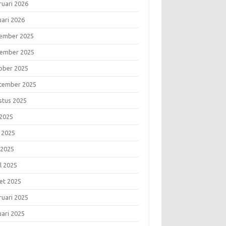
ruari 2026
uari 2026
ember 2025
ember 2025
ober 2025
tember 2025
stus 2025
 2025
i 2025
 2025
l 2025
et 2025
ruari 2025
uari 2025