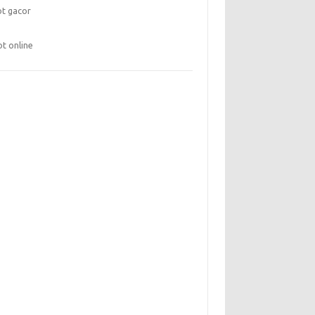
ot gacor
ot online