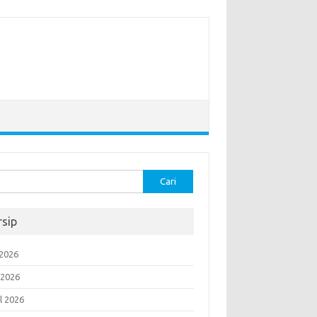
k:
rsip
 2026
 2026
l 2026