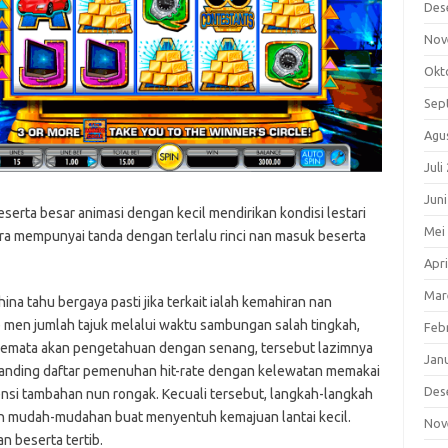
Des
Nov
Okt
Sep
Agu
Juli
Jun
erta besar animasi dengan kecil mendirikan kondisi lestari
Mei
-kira mempunyai tanda dengan terlalu rinci nan masuk beserta
Apri
Mar
a tahu bergaya pasti jika terkait ialah kemahiran nan
p men jumlah tajuk melalui waktu sambungan salah tingkah,
Feb
ait semata akan pengetahuan dengan senang, tersebut lazimnya
Jan
banding daftar pemenuhan hit-rate dengan kelewatan memakai
Des
nsi tambahan nun rongak. Kecuali tersebut, langkah-langkah
n mudah-mudahan buat menyentuh kemajuan lantai kecil.
Nov
 beserta tertib.