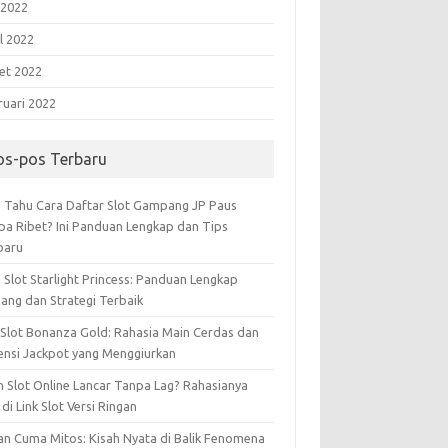
 2022
l 2022
et 2022
ruari 2022
os-pos Terbaru
 Tahu Cara Daftar Slot Gampang JP Paus
pa Ribet? Ini Panduan Lengkap dan Tips
baru
 Slot Starlight Princess: Panduan Lengkap
ang dan Strategi Terbaik
 Slot Bonanza Gold: Rahasia Main Cerdas dan
ensi Jackpot yang Menggiurkan
n Slot Online Lancar Tanpa Lag? Rahasianya
di Link Slot Versi Ringan
an Cuma Mitos: Kisah Nyata di Balik Fenomena