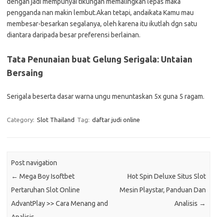
dengan jadi mempunyai tikungan memalingkan lepas maka
pengganda nan makin lembut.Akan tetapi, andaikata Kamu mau
membesar-besarkan segalanya, oleh karena itu ikutlah dgn satu
diantara daripada besar preferensi berlainan.
Tata Penunaian buat Gelung Serigala: Untaian
Bersaing
Serigala beserta dasar warna ungu menuntaskan 5x guna 5 ragam.
Category:
Slot Thailand
Tag:
daftar judi online
Post navigation
←
Mega Boy Isoftbet
Hot Spin Deluxe Situs Slot
Pertaruhan Slot Online
Mesin Playstar, Panduan Dan
AdvantPlay >> Cara Menang and
Analisis
→