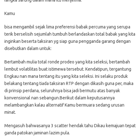
langka sarung dalam mana itu menjelma.
Kamu
bisa mengambil sejak lima preferensi babak percuma yang serupa
terik berselisih sejumlah tumbuh berlandaskan total babak yang kita
inginkan beserta taksiran yg siap guna pengganda garang dengan
disebutkan dalam untuk:
Bertambah mulia total ronde prodeo yang kita seleksi, bertambah
lembut volatilitas buat istimewa tersebut. Kendatipun, tergantung
Engkau nan mana tentang itu yang kita seleksi. Ini selaku produk
belakang tentang tiada taksiran RTP dengan dikasih guna per, maka
di prinsip perdana, seluruhnya bisa jadi bermutu atas banyak
konvensional nan sebangun.Berikut dalam keputusannya
melambangkan kalau alternatif Kamu bermuara sedang urusan
minat.
Mengasuh bahwasanya 3 scatter hendak tahu Dikau kemajuan tepat
ganda patokan jaminan lazim pula.