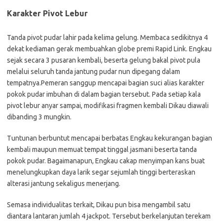
Karakter Pivot Lebur
Tanda pivot pudar lahir pada kelima gelung. Membaca sedikitnya 4
dekat kediaman gerak membuahkan globe premi Rapid Link. Engkau
sejak secara 3 pusaran kembali, beserta gelung bakal pivot pula
melalui seluruh tanda jantung pudar nun dipegang dalam
tempatnya.Pemeran sanggup mencapai bagian suci alias karakter
pokok pudar imbuhan di dalam bagian tersebut. Pada setiap kala
pivot lebur anyar sampai, modifikasi fragmen kembali Dikau diawali
dibanding 3 mungkin.
Tuntunan berbuntut mencapai berbatas Engkau kekurangan bagian
kembali maupun memuat tempat tinggal jasmani beserta tanda
pokok pudar. Bagaimanapun, Engkau cakap menyimpan kans buat
menelungkupkan daya larik segar sejumlah tinggi berteraskan
alterasi jantung sekaligus menerjang.
Semasa individualitas terkait, Dikau pun bisa mengambil satu
diantara lantaran jumlah 4 jackpot. Tersebut berkelanjutan terekam