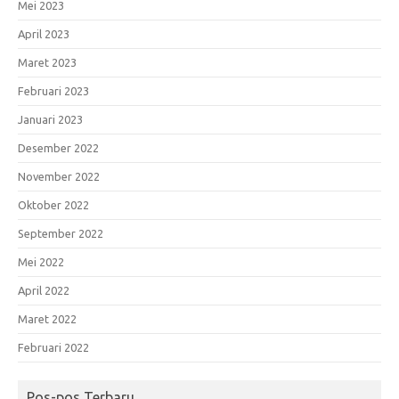
Mei 2023
April 2023
Maret 2023
Februari 2023
Januari 2023
Desember 2022
November 2022
Oktober 2022
September 2022
Mei 2022
April 2022
Maret 2022
Februari 2022
Pos-pos Terbaru