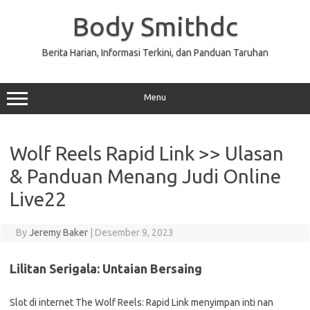
Skip
to
Body Smithdc
content
Berita Harian, Informasi Terkini, dan Panduan Taruhan
Menu
Wolf Reels Rapid Link >> Ulasan
& Panduan Menang Judi Online
Live22
By
Jeremy Baker
|
Desember 9, 2023
Lilitan Serigala: Untaian Bersaing
Slot di internet The Wolf Reels: Rapid Link menyimpan inti nan