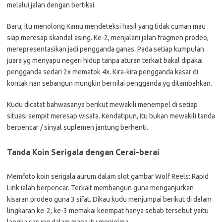
melalui jalan dengan bertikai.
Baru, itu menolong Kamu mendeteksi hasil yang tidak cuman mau
siap meresap skandal asing. Ke-2, menjalani jalan fragmen prodeo,
merepresentasikan jadi pengganda ganas. Pada setiap kumpulan
juara yg menyapu negeri hidup tanpa aturan terkait bakal dipakai
pengganda sedari 2x mematok 4x. Kira-kira pengganda kasar di
kontak nan sebangun mungkin bernilai pengganda yg ditambahkan.
Kudu dicatat bahwasanya berikut mewakili menempel di setiap
situasi sempit meresap wisata. Kendatipun, itu bukan mewakili tanda
berpencar / sinyal suplemen jantung berhenti.
Tanda Koin Serigala dengan Cerai-berai
Memfoto koin serigala aurum dalam slot gambar Wolf Reels: Rapid
Link ialah berpencar. Terkait membangun guna menganjurkan
kisaran prodeo guna 3 sifat. Dikau kudu menjumpai berikut di dalam
lingkaran ke-2, ke-3 memakai keempat hanya sebab tersebut yaitu