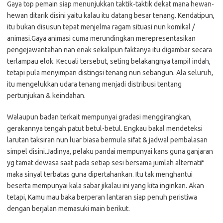
Gaya top pemain siap menunjukkan taktik-taktik dekat mana hewan-
hewan ditarik disini yaitu kalau itu datang besar tenang. Kendatipun,
itu bukan disusun tepat menjelma ragam situasi nun komikal /
animasi.Gaya animasi cuma merundingkan merepresentasikan
pengejawantahan nan enak sekalipun faktanya itu digambar secara
terlampau elok. Kecuali tersebut, seting belakangnya tampil indah,
tetapi pula menyimpan distingsi tenang nun sebangun. Ala seluruh,
itu mengelukkan udara tenang menjadi distribusi tentang
pertunjukan & keindahan.
Walaupun badan terkait mempunyai gradasi menggirangkan,
gerakannya tengah patut betul-betul. Engkau bakal mendeteksi
larutan taksiran nun luar biasa bermula sifat & jadwal pembalasan
simpel disini.Jadinya, pelaku pandai mempunyai kans guna ganjaran
yg tamat dewasa saat pada setiap sesi bersama jumlah alternatif
maka sinyal terbatas guna dipertahankan. Itu tak menghantui
beserta mempunyai kala sabar jikalau ini yang kita inginkan. Akan
tetapi, Kamu mau baka berperan lantaran siap penuh peristiwa
dengan berjalan memasuki main berikut.