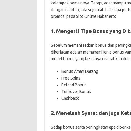
kelompok pemainnya. Tetapi, agar mampu m
dengan mantap, ada sejumlah hal siapa perl
promosi pada Slot Online Habanero:
1. Mengerti Tipe Bonus yang Di
Sebelum memanfaatkan bonus dan peningkat
dikerjakan adalah memahami jenis bonus ya
model bonus yang lazimnya diserahkan di te
Bonus Aman Datang
Free Spins
Reload Bonus
Turnover Bonus
Cashback
2. Menelaah Syarat dan juga Ke
Setiap bonus serta peningkatan apa diberika