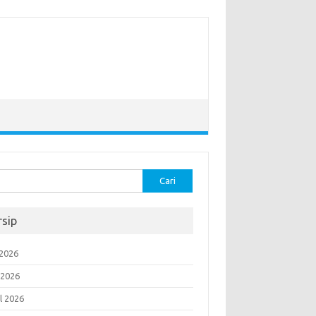
k:
rsip
 2026
 2026
l 2026