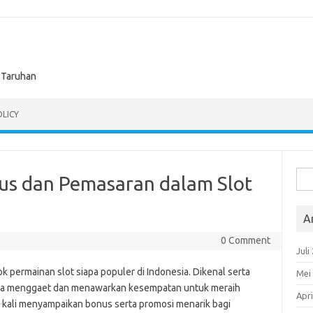
n Taruhan
OLICY
Cari
s dan Pemasaran dalam Slot
untu
A
0 Comment
Juli
 permainan slot siapa populer di Indonesia. Dikenal serta
Mei
apa menggaet dan menawarkan kesempatan untuk meraih
Apri
k kali menyampaikan bonus serta promosi menarik bagi