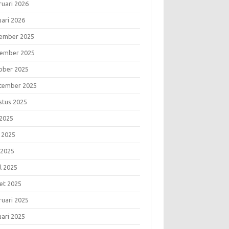
ruari 2026
uari 2026
ember 2025
ember 2025
ober 2025
tember 2025
stus 2025
 2025
i 2025
 2025
l 2025
et 2025
ruari 2025
uari 2025