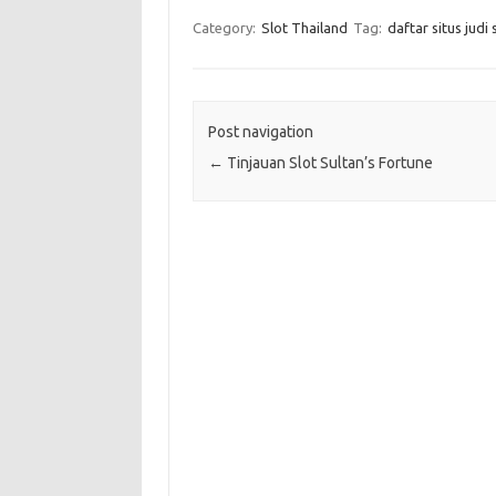
Category:
Slot Thailand
Tag:
daftar situs judi
Post navigation
←
Tinjauan Slot Sultan’s Fortune