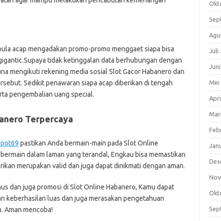
ratan agar mampu melakukan pencabutan kemenangan
Okt
Sep
Agu
 pula acap mengadakan promo-promo menggaet siapa bisa
Juli
igantic.Supaya tidak ketinggalan data berhubungan dengan
Jun
na mengikuti rekening media sosial Slot Gacor Habanero dan
sebut. Sedikit penawaran siapa acap diberikan di tengah
Mei
rta pengembalian uang special.
Apri
Mar
banero Terpercaya
Feb
pot69
pastikan Anda bermain-main pada Slot Online
Jan
a bermain dalam laman yang terandal, Engkau bisa memastikan
Des
rikan merupakan valid dan juga dapat dinikmati dengan aman.
Nov
 dan juga promosi di Slot Online Habanero, Kamu dapat
Okt
 keberhasilan luas dan juga merasakan pengetahuan
Sep
ru. Aman mencoba!