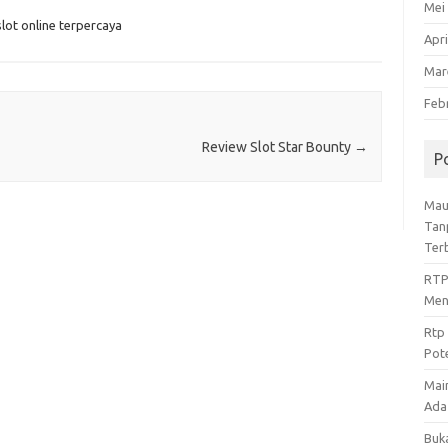
Mei
 slot online terpercaya
Apri
Mar
Feb
Review Slot Star Bounty
→
P
Mau
Tan
Ter
RTP
Men
Rtp
Pot
Mai
Ada 
Buk