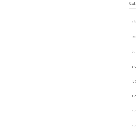
Slo
si
re
to
sl
ju
sl
sl
sl