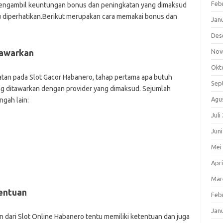
Feb
engambil keuntungan bonus dan peningkatan yang dimaksud
u diperhatikan.Berikut merupakan cara memakai bonus dan
Jan
Des
tawarkan
Nov
Okt
an pada Slot Gacor Habanero, tahap pertama apa butuh
Sep
ng ditawarkan dengan provider yang dimaksud. Sejumlah
Agu
ngah lain:
Juli
Jun
Mei
Apri
Mar
tentuan
Feb
Jan
n dari Slot Online Habanero tentu memiliki ketentuan dan juga