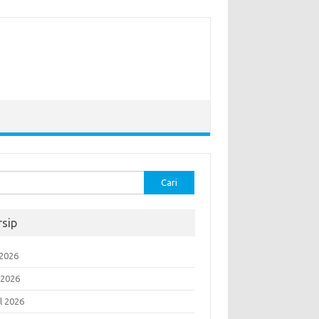
k:
rsip
 2026
 2026
l 2026