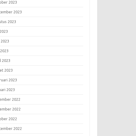
ober 2023
tember 2023
stus 2023
 2023
i 2023
 2023
l 2023
et 2023
ruari 2023
uari 2023
ember 2022
ember 2022
ober 2022
tember 2022