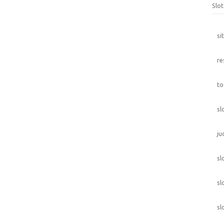
Slo
si
re
to
sl
ju
sl
sl
sl