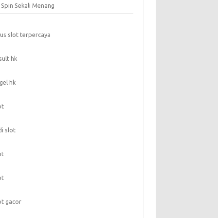
t Spin Sekali Menang
tus slot terpercaya
sult hk
gel hk
ot
di slot
ot
ot
ot gacor