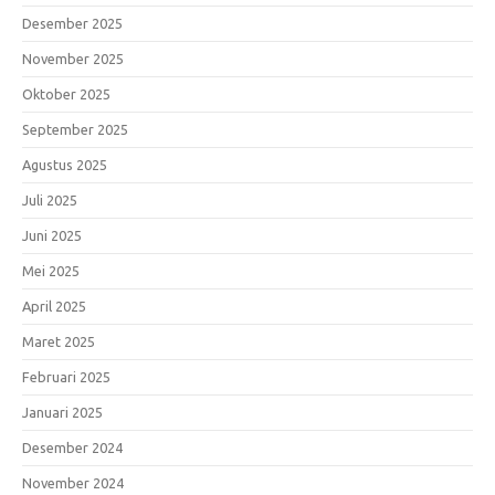
Desember 2025
November 2025
Oktober 2025
September 2025
Agustus 2025
Juli 2025
Juni 2025
Mei 2025
April 2025
Maret 2025
Februari 2025
Januari 2025
Desember 2024
November 2024