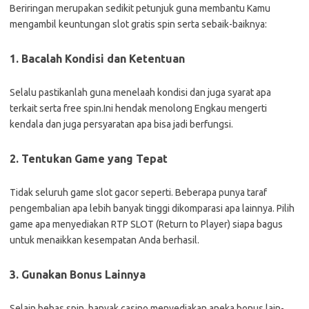
Beriringan merupakan sedikit petunjuk guna membantu Kamu
mengambil keuntungan slot gratis spin serta sebaik-baiknya:
1. Bacalah Kondisi dan Ketentuan
Selalu pastikanlah guna menelaah kondisi dan juga syarat apa
terkait serta free spin.Ini hendak menolong Engkau mengerti
kendala dan juga persyaratan apa bisa jadi berfungsi.
2. Tentukan Game yang Tepat
Tidak seluruh game slot gacor seperti. Beberapa punya taraf
pengembalian apa lebih banyak tinggi dikomparasi apa lainnya. Pilih
game apa menyediakan RTP SLOT (Return to Player) siapa bagus
untuk menaikkan kesempatan Anda berhasil.
3. Gunakan Bonus Lainnya
Selain bebas spin, banyak casino menyediakan aneka bonus lain-