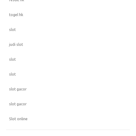
togel hk
slot
judi slot
slot
slot
slot gacor
slot gacor
Slot online