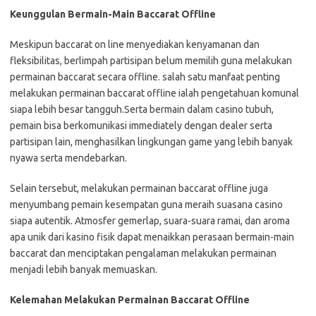
Keunggulan Bermain-Main Baccarat Offline
Meskipun baccarat on line menyediakan kenyamanan dan
fleksibilitas, berlimpah partisipan belum memilih guna melakukan
permainan baccarat secara offline. salah satu manfaat penting
melakukan permainan baccarat offline ialah pengetahuan komunal
siapa lebih besar tangguh.Serta bermain dalam casino tubuh,
pemain bisa berkomunikasi immediately dengan dealer serta
partisipan lain, menghasilkan lingkungan game yang lebih banyak
nyawa serta mendebarkan.
Selain tersebut, melakukan permainan baccarat offline juga
menyumbang pemain kesempatan guna meraih suasana casino
siapa autentik. Atmosfer gemerlap, suara-suara ramai, dan aroma
apa unik dari kasino fisik dapat menaikkan perasaan bermain-main
baccarat dan menciptakan pengalaman melakukan permainan
menjadi lebih banyak memuaskan.
Kelemahan Melakukan Permainan Baccarat Offline