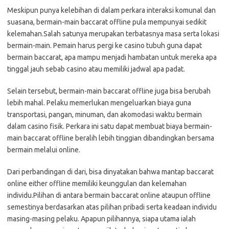
Meskipun punya kelebihan di dalam perkara interaksi komunal dan
suasana, bermain-main baccarat offline pula mempunyai sedikit
kelemahan.Salah satunya merupakan terbatasnya masa serta lokasi
bermain-main. Pemain harus pergi ke casino tubuh guna dapat
bermain baccarat, apa mampu menjadi hambatan untuk mereka apa
tinggal jauh sebab casino atau memiliki jadwal apa padat.
Selain tersebut, bermain-main baccarat offline juga bisa berubah
lebih mahal. Pelaku memerlukan mengeluarkan biaya guna
transportasi, pangan, minuman, dan akomodasi waktu bermain
dalam casino fisik. Perkara ini satu dapat membuat biaya bermain-
main baccarat offline beralih lebih tinggian dibandingkan bersama
bermain melalui online.
Dari perbandingan di dari, bisa dinyatakan bahwa mantap baccarat
online either offline memiliki keunggulan dan kelemahan
individu.Pilihan di antara bermain baccarat online ataupun offline
semestinya berdasarkan atas pilihan pribadi serta keadaan individu
masing-masing pelaku. Apapun pilihannya, siapa utama ialah