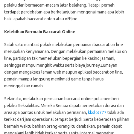
pelaku dari bermacam-macam latar belakang. Tetapi, pernah
terdapat perdebatan apa berkelanjutan mengenai mana apa lebih
baik, apakah baccarat onlen atau offline.
Kelebihan Bermain Baccarat Online
Salah satu manfaat pokok melakukan permainan baccarat on line
merupakan kenyamanan. Dengan melakukan permainan melalui on
line, partisipan tak memerlukan bepergian ke kasino jasmani,
sehingga mampu mengirit waktu serta biaya journey.Lumayan
dengan mengakses laman web maupun aplikasi baccarat on line,
pemain mampu langsung menikmati game tanpa harus
meninggalkan rumah.
Selain itu, melakukan permainan baccarat online pula memberi
pelaku fleksibilitas. Mereka Semua dapat menentukan durasi dan
area apa pantas untuk melakukan permainan,
kkslot777
tidak ada
terikat dari jam operasional tempat berjudi. Serta keberadaan pilihan
bermain waktu bahkan orang-orang itu dambakan, pemain dapat
mengalami lebih tidak terikat serta santai internal mengatur