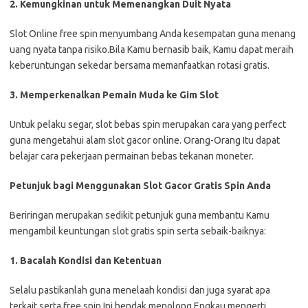
2. Kemungkinan untuk Memenangkan Duit Nyata
Slot Online free spin menyumbang Anda kesempatan guna menang
uang nyata tanpa risiko.Bila Kamu bernasib baik, Kamu dapat meraih
keberuntungan sekedar bersama memanfaatkan rotasi gratis.
3. Memperkenalkan Pemain Muda ke Gim Slot
Untuk pelaku segar, slot bebas spin merupakan cara yang perfect
guna mengetahui alam slot gacor online. Orang-Orang Itu dapat
belajar cara pekerjaan permainan bebas tekanan moneter.
Petunjuk bagi Menggunakan Slot Gacor Gratis Spin Anda
Beriringan merupakan sedikit petunjuk guna membantu Kamu
mengambil keuntungan slot gratis spin serta sebaik-baiknya:
1. Bacalah Kondisi dan Ketentuan
Selalu pastikanlah guna menelaah kondisi dan juga syarat apa
terkait serta free spin.Ini hendak menolong Engkau mengerti