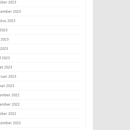
ober 2023
tember 2023
stus 2023
 2023
i 2023
 2023
l 2023
et 2023
ruari 2023
uari 2023
ember 2022
ember 2022
ober 2022
tember 2022