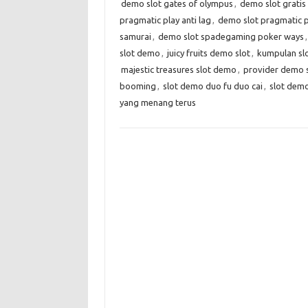
demo slot gates of olympus
,
demo slot gratis
pragmatic play anti lag
,
demo slot pragmatic p
samurai
,
demo slot spadegaming poker ways
slot demo
,
juicy fruits demo slot
,
kumpulan slo
majestic treasures slot demo
,
provider demo s
booming
,
slot demo duo fu duo cai
,
slot dem
yang menang terus