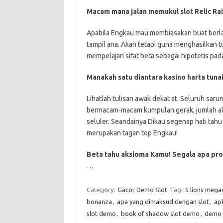
Macam mana jalan memukul slot Relic Ra
Apabila Engkau mau membiasakan buat berlak
tampil ana. Akan tetapi guna menghasilkan t
mempelajari sifat beta sebagai hipotetis pada
Manakah satu diantara kasino harta tuna
Lihatlah tulisan awak dekat at. Seluruh sa
bermacam-macam kumpulan gerak, jumlah alt
seluler. Seandainya Dikau segenap hati tahu m
merupakan tagan top Engkau!
Beta tahu aksioma Kamu! Segala apa pro
…
Category:
Gacor Demo Slot
Tag:
5 lions mega
bonanza
,
apa yang dimaksud dengan slot
,
ap
slot demo
,
book of shadow slot demo
,
demo s