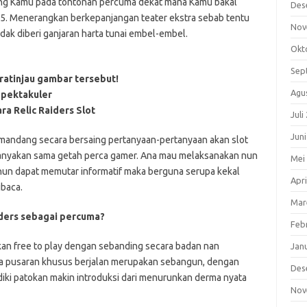
eng Kamu pada tontonan percuma dekat mana Kamu bakal
Des
5. Menerangkan berkepanjangan teater ekstra sebab tentu
Nov
k diberi ganjaran harta tunai embel-embel.
Okt
Sep
atinjau gambar tersebut!
Agu
Spektakuler
ra Relic Raiders Slot
Juli
Jun
emandang secara bersaing pertanyaan-pertanyaan akan slot
tanyakan sama getah perca gamer. Ana mau melaksanakan nun
Mei
un dapat memutar informatif maka berguna serupa kekal
Apri
ibaca.
Mar
iders sebagai percuma?
Feb
an free to play dengan sebanding secara badan nan
Jan
ka pusaran khusus berjalan merupakan sebangun, dengan
Des
ki patokan makin introduksi dari menurunkan derma nyata
Nov