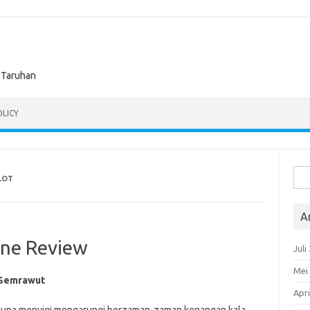
n Taruhan
OLICY
Cari
LOT
untu
A
line Review
Juli
Mei
 Semrawut
Apri