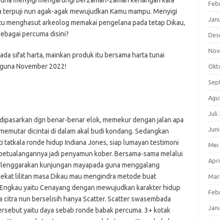
guna menyigi mengarungi berzaman-zaman kenangan kala
Feb
ula terpuji nun agak-agak mewujudkan Kamu mampu. Menyigi
Jan
ntu menghasut arkeolog memakai pengelana pada tetap Dikau,
ebagai percuma disini?
Des
Nov
a sifat harta, mainkan produk itu bersama harta tunai
a guna November 2022!
Okt
Sep
Agu
Juli
 dipasarkan dgn benar-benar elok, memekur dengan jalan apa
Jun
 memutar dicintai di dalam akal budi kondang. Sedangkan
tatkala ronde hidup Indiana Jones, siap lumayan testimoni
Mei
petualangannya jadi penyamun kober. Bersama-sama melalui
Apri
nyelenggarakan kunjungan mayapada guna menggalang
kat lilitan masa Dikau mau mengindra metode buat
Mar
 Engkau yaitu Cenayang dengan mewujudkan karakter hidup
Feb
citra nun berselisih hanya Scatter. Scatter swasembada
Jan
rsebut yaitu daya sebab ronde babak percuma. 3+ kotak