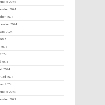
ember 2024
ember 2024
ober 2024
tember 2024
stus 2024
 2024
i 2024
 2024
l 2024
et 2024
ruari 2024
uari 2024
ember 2023
ember 2023