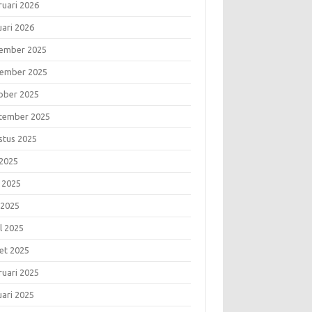
ruari 2026
uari 2026
ember 2025
ember 2025
ober 2025
tember 2025
stus 2025
 2025
i 2025
 2025
l 2025
et 2025
ruari 2025
uari 2025