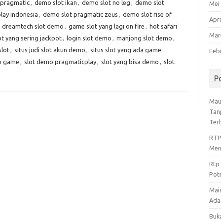
 pragmatic
,
demo slot ikan
,
demo slot no leg
,
demo slot
Mei
lay indonesia
,
demo slot pragmatic zeus
,
demo slot rise of
Apri
,
dreamtech slot demo
,
game slot yang lagi on fire
,
hot safari
Mar
t yang sering jackpot
,
login slot demo
,
mahjong slot demo
,
lot
,
situs judi slot akun demo
,
situs slot yang ada game
Feb
o game
,
slot demo pragmaticplay
,
slot yang bisa demo
,
slot
P
Mau
Tan
Ter
RTP
Men
Rtp
Pot
Mai
Ada 
Buk