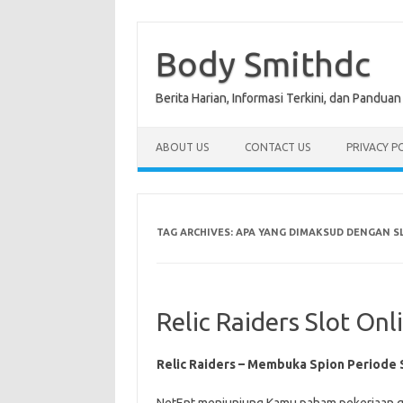
Skip
to
content
Body Smithdc
Berita Harian, Informasi Terkini, dan Pandua
ABOUT US
CONTACT US
PRIVACY P
TAG ARCHIVES:
APA YANG DIMAKSUD DENGAN S
Relic Raiders Slot On
Relic Raiders – Membuka Spion Periode