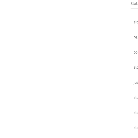
Slo
si
re
to
sl
ju
sl
sl
sl