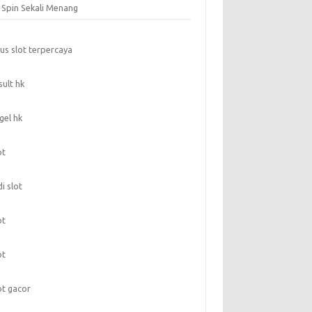
t Spin Sekali Menang
tus slot terpercaya
sult hk
gel hk
ot
di slot
ot
ot
ot gacor