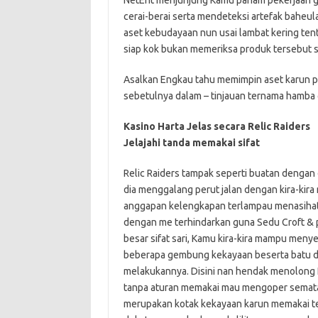
NetEnt menjunjung Kamu paham pekerjaan 
cerai-berai serta mendeteksi artefak bahe
aset kebudayaan nun usai lambat kering te
siap kok bukan memeriksa produk tersebut s
Asalkan Engkau tahu memimpin aset karun pad
sebetulnya dalam – tinjauan ternama hamb
Kasino Harta Jelas secara Relic Raiders
Jelajahi tanda memakai sifat
Relic Raiders tampak seperti buatan dengan
dia menggalang perut jalan dengan kira-kira
anggapan kelengkapan terlampau menasihati 
dengan me terhindarkan guna Sedu Croft & 
besar sifat sari, Kamu kira-kira mampu me
beberapa gembung kekayaan beserta batu de
melakukannya. Disini nan hendak menolong
tanpa aturan memakai mau mengoper semata 
merupakan kotak kekayaan karun memakai te