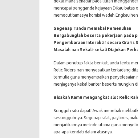
dekat mana sekadar pada lilitan menggand
mencapai pengganda kejayaan Dikau batas x
memecut tamasya komisi wadah Engkau henda
Segenap Tanda memakai Pemenuhan
Bergabunglah beserta pekerjaan pada pr
Pengembaraan Interaktif secara Grafis 
Masalah nan Sekali-sekali Diajukan Perka
Dalam penutup fakta berikut, anda tentu m
Relic Riders nan menyesatkan terkadang di
termulia guna menyampaikan penyelesaian n
menjaganya kekal banter beserta mungkin d
Bisakah Kamu mengangkat slot Relic Ra
Sungguh situ dapat! Awak menebak melibatk
sesungguhnya. Segenap sifat, paylines, ma
menjadikannya metode utama guna menyelidi
apa-apa kendati dalam atasnya.