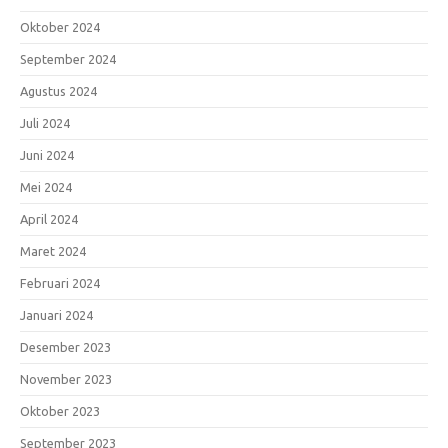
Oktober 2024
September 2024
Agustus 2024
Juli 2024
Juni 2024
Mei 2024
April 2024
Maret 2024
Februari 2024
Januari 2024
Desember 2023
November 2023
Oktober 2023
September 2023