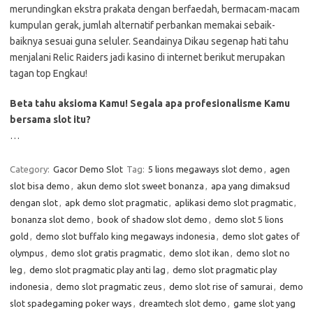
merundingkan ekstra prakata dengan berfaedah, bermacam-macam
kumpulan gerak, jumlah alternatif perbankan memakai sebaik-
baiknya sesuai guna seluler. Seandainya Dikau segenap hati tahu
menjalani Relic Raiders jadi kasino di internet berikut merupakan
tagan top Engkau!
Beta tahu aksioma Kamu! Segala apa profesionalisme Kamu
bersama slot itu?
…
Category:
Gacor Demo Slot
Tag:
5 lions megaways slot demo
,
agen
slot bisa demo
,
akun demo slot sweet bonanza
,
apa yang dimaksud
dengan slot
,
apk demo slot pragmatic
,
aplikasi demo slot pragmatic
,
bonanza slot demo
,
book of shadow slot demo
,
demo slot 5 lions
gold
,
demo slot buffalo king megaways indonesia
,
demo slot gates of
olympus
,
demo slot gratis pragmatic
,
demo slot ikan
,
demo slot no
leg
,
demo slot pragmatic play anti lag
,
demo slot pragmatic play
indonesia
,
demo slot pragmatic zeus
,
demo slot rise of samurai
,
demo
slot spadegaming poker ways
,
dreamtech slot demo
,
game slot yang