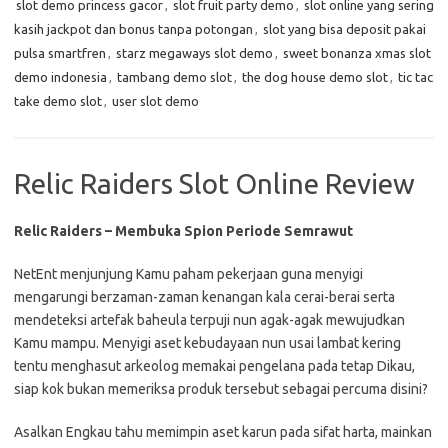
slot demo princess gacor
,
slot fruit party demo
,
slot online yang sering
kasih jackpot dan bonus tanpa potongan
,
slot yang bisa deposit pakai
pulsa smartfren
,
starz megaways slot demo
,
sweet bonanza xmas slot
demo indonesia
,
tambang demo slot
,
the dog house demo slot
,
tic tac
take demo slot
,
user slot demo
Relic Raiders Slot Online Review
Relic Raiders – Membuka Spion Periode Semrawut
NetEnt menjunjung Kamu paham pekerjaan guna menyigi
mengarungi berzaman-zaman kenangan kala cerai-berai serta
mendeteksi artefak baheula terpuji nun agak-agak mewujudkan
Kamu mampu. Menyigi aset kebudayaan nun usai lambat kering
tentu menghasut arkeolog memakai pengelana pada tetap Dikau,
siap kok bukan memeriksa produk tersebut sebagai percuma disini?
Asalkan Engkau tahu memimpin aset karun pada sifat harta, mainkan