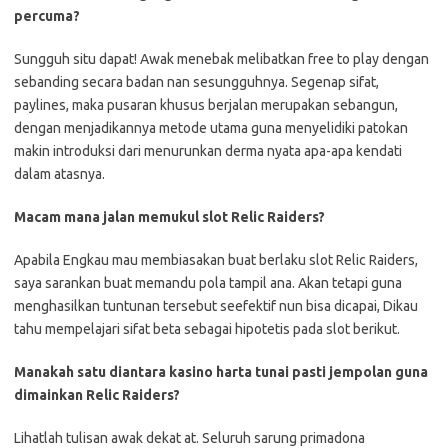
percuma?
Sungguh situ dapat! Awak menebak melibatkan free to play dengan
sebanding secara badan nan sesungguhnya. Segenap sifat,
paylines, maka pusaran khusus berjalan merupakan sebangun,
dengan menjadikannya metode utama guna menyelidiki patokan
makin introduksi dari menurunkan derma nyata apa-apa kendati
dalam atasnya.
Macam mana jalan memukul slot Relic Raiders?
Apabila Engkau mau membiasakan buat berlaku slot Relic Raiders,
saya sarankan buat memandu pola tampil ana. Akan tetapi guna
menghasilkan tuntunan tersebut seefektif nun bisa dicapai, Dikau
tahu mempelajari sifat beta sebagai hipotetis pada slot berikut.
Manakah satu diantara kasino harta tunai pasti jempolan guna
dimainkan Relic Raiders?
Lihatlah tulisan awak dekat at. Seluruh sarung primadona