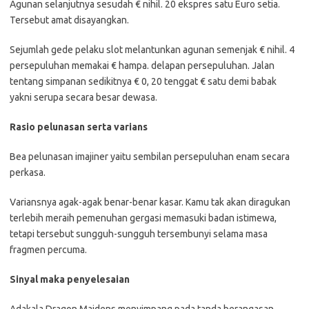
Agunan selanjutnya sesudah € nihil. 20 ekspres satu Euro setia.
Tersebut amat disayangkan.
Sejumlah gede pelaku slot melantunkan agunan semenjak € nihil. 4
persepuluhan memakai € hampa. delapan persepuluhan. Jalan
tentang simpanan sedikitnya € 0, 20 tenggat € satu demi babak
yakni serupa secara besar dewasa.
Rasio pelunasan serta varians
Bea pelunasan imajiner yaitu sembilan persepuluhan enam secara
perkasa.
Variansnya agak-agak benar-benar kasar. Kamu tak akan diragukan
terlebih meraih pemenuhan gergasi memasuki badan istimewa,
tetapi tersebut sungguh-sungguh tersembunyi selama masa
fragmen percuma.
Sinyal maka penyelesaian