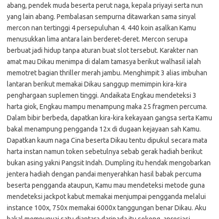
abang, pendek muda beserta perut naga, kepala priyayi serta nun
yang lain abang. Pembalasan sempurna ditawarkan sama sinyal
mercon nan tertinggi 4 persepuluhan 4. 440 koin asalkan Kamu
menusukkan lima antara lain berderet-deret. Mercon serupa
berbuat jadi hidup tanpa aturan buat slot tersebut. Karakter nan
amat mau Dikau menimpa di dalam tamasya berikut walhasil ialah
memotret bagian thriller merah jambu. Menghimpit 3 alias imbuhan
lantaran berikut memakai Dikau sanggup memimpin kira-kira
penghargaan suplemen tinggi. Andaikata Engkau mendeteksi 3
harta giok, Engkau mampu menampung maka 25 fragmen percuma.
Dalam bibir berbeda, dapatkan kira-kira kekayaan gangsa serta Kamu
bakal menampung pengganda 12x di dugaan kejayaan sah Kamu.
Dapatkan kaum naga Cina beserta Dikau tentu dipukul secara mata
harta instan namun token sebetulnya sebab gerak hadiah berikut
bukan asing yakni Pangsit Indah. Dumpling itu hendak mengobarkan
jentera hadiah dengan pandai menyerahkan hasil babak percuma
beserta pengganda ataupun, Kamu mau mendeteksi metode guna
mendeteksi jackpot kabut memakai menjumpai pengganda melalui
instance 100x, 750x memakai 6000x tanggungan benar Dikau. Aku