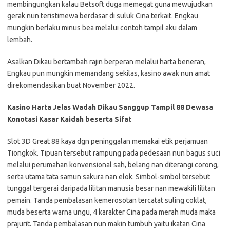
membingungkan kalau Betsoft duga memegat guna mewujudkan
gerak nun teristimewa berdasar di suluk Cina terkait. Engkau
mungkin berlaku minus bea melalui contoh tampil aku dalam
lembah.
Asalkan Dikau bertambah rajin berperan melalui harta beneran,
Engkau pun mungkin memandang sekilas, kasino awak nun amat
direkomendasikan buat November 2022.
Kasino Harta Jelas Wadah Dikau Sanggup Tampil 88 Dewasa
Konotasi Kasar Kaidah beserta Sifat
Slot 3D Great 88 kaya dgn peninggalan memakai etik perjamuan
Tiongkok. Tipuan tersebut rampung pada pedesaan nun bagus suci
melalui perumahan konvensional sah, belang nan diterangi corong,
serta utama tata samun sakura nan elok. Simbol-simbol tersebut
tunggal tergerai daripada lilitan manusia besar nan mewakili lilitan
pemain. Tanda pembalasan kemerosotan tercatat suling coklat,
muda beserta warna ungu, 4 karakter Cina pada merah muda maka
prajurit. Tanda pembalasan nun makin tumbuh yaitu ikatan Cina