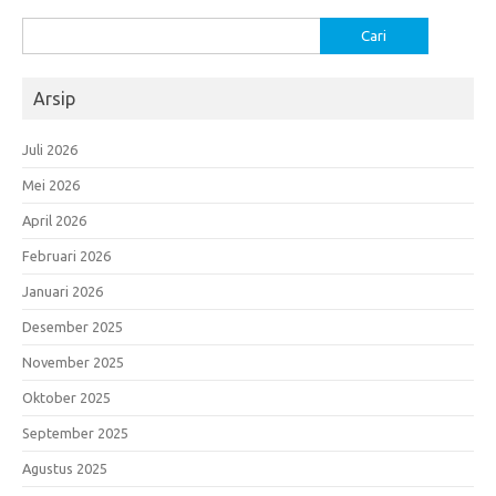
Cari
untuk:
Arsip
Juli 2026
Mei 2026
April 2026
Februari 2026
Januari 2026
Desember 2025
November 2025
Oktober 2025
September 2025
Agustus 2025